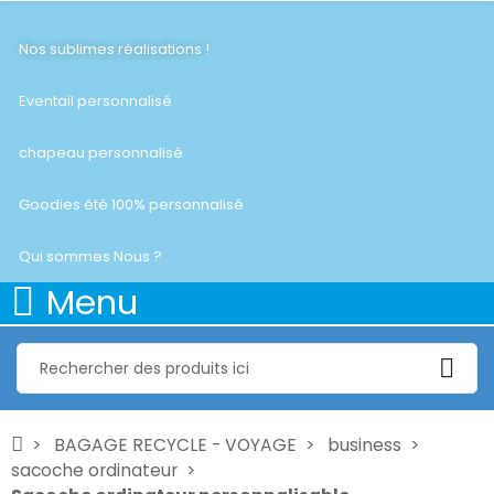
Nos sublimes réalisations !
Eventail personnalisé
chapeau personnalisé
Goodies été 100% personnalisé
Qui sommes Nous ?
Menu
BAGAGE RECYCLE - VOYAGE
business
sacoche ordinateur