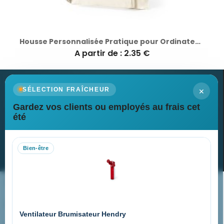
Housse Personnalisée Pratique pour Ordinateur Portable - Leduc
A partir de : 2.35 €
×
SÉLECTION FRAÎCHEUR
Gardez vos clients ou employés au frais cet
Newsletter
été
Recevez nos dernières nouvelles et nos offres spéciales
Bien-être
S’abonner
Nos expertises & accompagnement global
Pourquoi nous choisir ?
Ventilateur Brumisateur Hendry