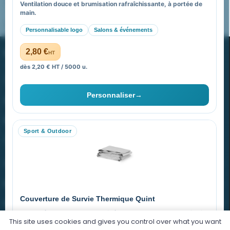
FAQ sur Promenoch Goodies Pub France
Ventilation douce et brumisation rafraîchissante, à portée de
main.
Pourquoi ça a marché à 100% pour moi ?
Personnalisable logo
Salons & événements
PROMENOCH GOODIES
2,80 €
HT
dès 2,20 € HT / 5000 u.
Goodies Pubfrance est édité par Promenoch
Personnaliser
→
40 rue Madeleine Michelis
92 200 Neuilly
Sport & Outdoor
equipe@promenoch-goodies.com
VOTRE COMPTE
NOTRE SITE
Couverture de Survie Thermique Quint
NOTRE SOCIÉTÉ
Imperméable et coupe-vent, idéale pour le sport et le plein air.
This site uses cookies and gives you control over what you want
PET argenté
Économique