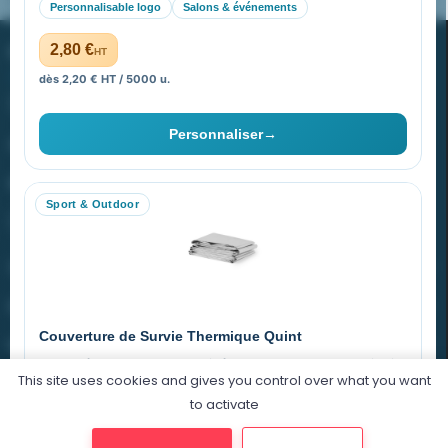
Personnalisable logo
Salons & événements
PROMENOCH GOODIES
2,80 €
HT
dès 2,20 € HT / 5000 u.
Goodies Pubfrance est édité par Promenoch
Personnaliser
→
40 rue Madeleine Michelis
92 200 Neuilly
Sport & Outdoor
equipe@promenoch-goodies.com
VOTRE COMPTE
NOTRE SITE
Couverture de Survie Thermique Quint
NOTRE SOCIÉTÉ
Imperméable et coupe-vent, idéale pour le sport et le plein air.
This site uses cookies and gives you control over what you want
PET argenté
Économique
to activate
0,76 €
HT