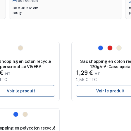
straighten
br
DIMENSIONS
38 × 38 × 12 cm
5
310 g
j
au
Nouveau
shopping en coton recyclé
Sac shopping en coton re
personnalisé VIVEKA
120g/m² - Cassiopeia
 €
1,29 €
 TTC
1,55 € TTC
Voir le produit
Voir le produit
au
opping en polycoton recyclé