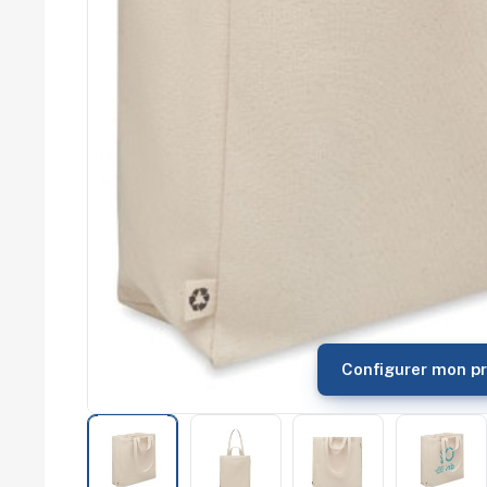
commerce
Salons
professionnels
Séminaires
Team building
Portes ouvertes
Cadeaux d'entreprise
Fin d'année
Rentrée
Cérémonies
Récompenses
Été et plage
Campagnes RSE
Voyages d'affaires
Animations
commerciales
Configurer mon pr