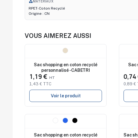
category
MATÉRIAUX
RPET-Coton Recyclé
Origine : CN
VOUS AIMEREZ AUSSI
Nouveau
Nouve
Sac shopping en coton recyclé
Sac 
personnalisé - CABETRI
1,19 €
0,74
1,43 € TTC
0,89 €
Voir le produit
Nouveau
Nouve
Sac shopping en coton recyclé
Sac sh