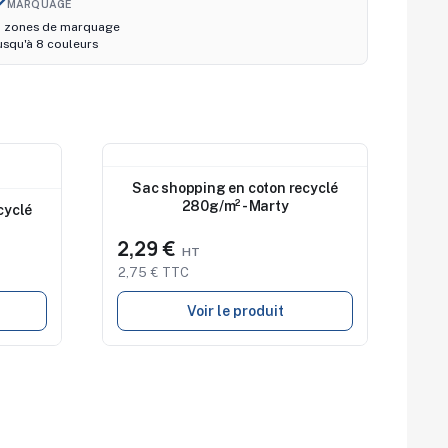
ush
MARQUAGE
 zones de marquage
usqu'à 8 couleurs
Nouveau
Sac shopping en coton recyclé
280g/m² - Marty
cyclé
2,29 €
2,75 € TTC
Voir le produit