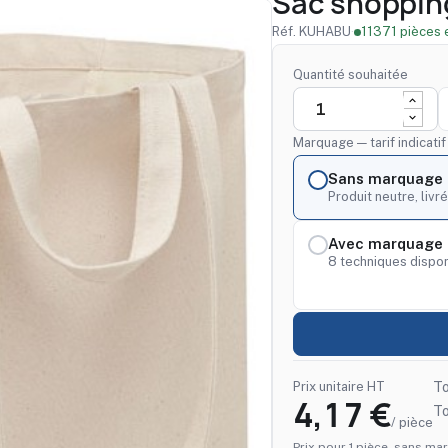
Sac shopping
Réf. KUHABU
·
11371 pièces 
Quantité souhaitée
Marquage — tarif indicati
Sans marquage
Produit neutre, livré
Avec marquage 
8 techniques dispon
Prix unitaire HT
To
4,17 €
T
/ pièce
Prix pour 1 pièce, sans mar