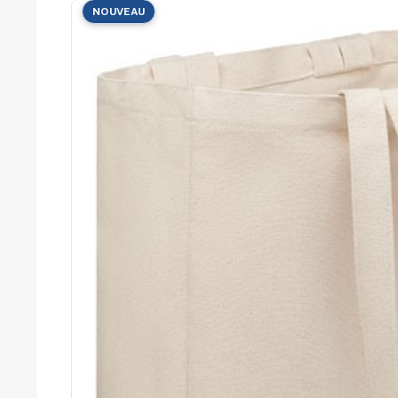
Cérémonies
NOUVEAU
Récompenses
Été et plage
Campagnes RSE
Voyages d'affaires
Animations
commerciales
Entreprises
Collectivités
Administrations
Écoles
Associations
Comités d'entreprise
Agences
événementielles
Hôtellerie
Restauration
Domaines viticoles
Maisons de luxe
Marchés publics
Chambres de