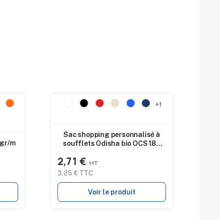
Nouveau
+1
Sac shopping personnalisé à
 gr/m
soufflets Odisha bio OCS 180
g/m2 14 L
2,71 €
3,25 € TTC
Voir le produit