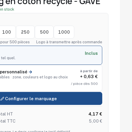
 en coton recyclé - GAVE
en stock
100
250
500
1000
f pour 500 pièces
Logo à transmettre après commande
Inclus
 tel quel.
à partir de
personnalisé
+ 0,63 €
ibles · zone, couleurs et logo au choix
/ pièce dès 500
Configurer le marquage
tal HT
4,17 €
otal TTC
5,00 €
quage. Le devis confirme le tarif définitif.