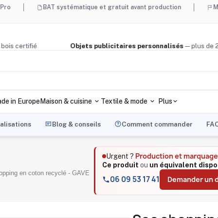
BAT systématique et gratuit avant production
Made in France
, liège, bois certifié
Objets publicitaires personnalisés
— 
de in Europe
Maison & cuisine
Textile & mode
Plus
alisations
Blog & conseils
Comment commander
FA
Production et marquage
Urgent ?
Ce produit
ou
un équivalent dispo
opping en coton recyclé - GAVE
06 09 53 17 41
Demander un d