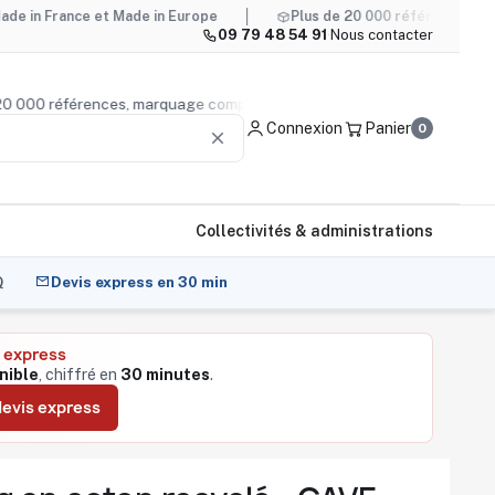
 et Made in Europe
Plus de 20 000 références, marquage com
09 79 48 54 91
·
Nous contacter
plus de 20 000 références, marquage compris
Conseil produ
Connexion
Panier
0
clear
Collectivités & administrations
Q
Devis express en 30 min
 express
nible
, chiffré en
30 minutes
.
evis express