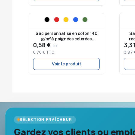
Nouveau
Nouv
Sac personnalisé en coton 140
Sa
g/m² à poignées colorées
re
0,58 €
3,3
VENETO
0,70 € TTC
3,97 
Voir le produit
Goodies Pub France
Nos produits
SÉLECTION FRAÎCHEUR
Objets publicitaires · par Promenoch
Gardez vos clients ou emplo
Nouveautés