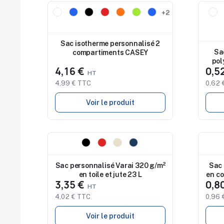
Nouveau
Nouv
+2
Sac isotherme personnalisé 2
Sa
compartiments CASEY
pol
4,16 €
0,5
4,99 € TTC
0,62 
Voir le produit
Nouveau
Nouv
Sac personnalisé Varai 320 g/m²
Sac 
en toile et jute 23 L
en c
3,35 €
0,8
4,02 € TTC
0,96 
Voir le produit