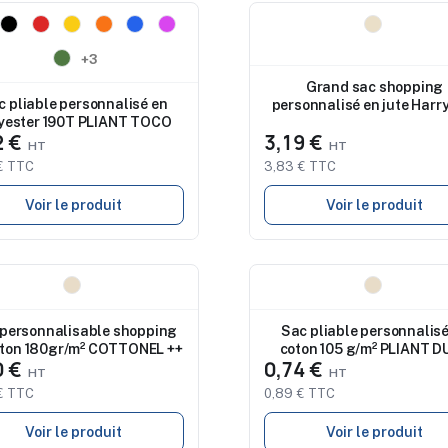
eau
Nouveau
+3
Grand sac shopping
c pliable personnalisé en
personnalisé en jute Harr
yester 190T PLIANT TOCO
2 €
3,19 €
€ TTC
3,83 € TTC
Voir le produit
Voir le produit
eau
Nouveau
personnalisable shopping
Sac pliable personnalisé
oton 180gr/m² COTTONEL ++
coton 105 g/m² PLIANT D
0 €
0,74 €
€ TTC
0,89 € TTC
Voir le produit
Voir le produit