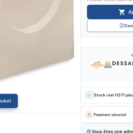

A
Dem
Stock réel 11371 piè
oduit
Paiement sécurisé
Vous êtes une admi