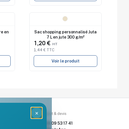
Nouveau
re en
Sac shopping personnalisé Juta
7 L en jute 300 g/m²
1,20 €
1,44 € TTC
Voir le produit
×
rces
Contact & devis
nde & devis
06 09 53 17 41