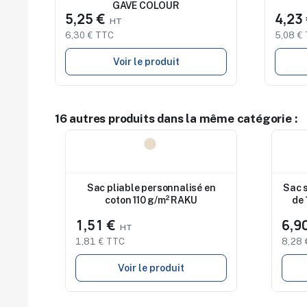
GAVE COLOUR
5,25 €
4,23
6,30 € TTC
5,08 €
Voir le produit
16 autres produits dans la même catégorie :
Nouveau
Nouv
Sac pliable personnalisé en
Sac 
coton 110 g/m² RAKU
de 
1,51 €
6,9
1,81 € TTC
8,28 
Voir le produit