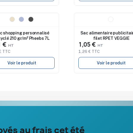
eau
Nouveau
c shopping personnalisé
Sac alimentaire publicitai
cyclé 210 gr/m² Pheebs 7L
filet RPET VEGGIE
1 €
1,05 €
€ TTC
1,26 € TTC
Voir le produit
Voir le produit
Notre société
Aide & ressou
yés au frais cet été
À propos
Guide : comma