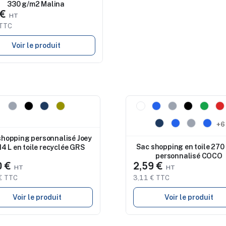
330 g/m2 Malina
 €
 TTC
Voir le produit
eau
Nouveau
+6
shopping personnalisé Joey
Sac shopping en toile 270
14 L en toile recyclée GRS
personnalisé COCO
0 €
2,59 €
€ TTC
3,11 € TTC
Voir le produit
Voir le produit