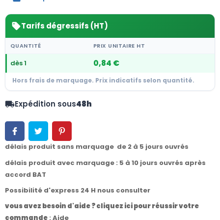
Tarifs dégressifs (HT)
sell
QUANTITÉ
PRIX UNITAIRE HT
0,84 €
dès 1
Hors frais de marquage. Prix indicatifs selon quantité.
Expédition sous
48h
local_shipping
délais produit sans marquage de 2 à 5 jours ouvrés
délais produit avec marquage : 5 à 10 jours ouvrés après
accord BAT
Possibilité d'express 24 H nous consulter
vous avez besoin d'aide ? cliquez ici pour réussir votre
commande
:
Aide