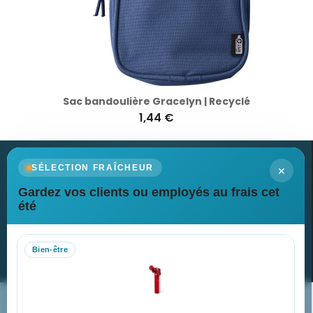
Sac bandoulière Gracelyn | Recyclé
1,44 €
×
SÉLECTION FRAÎCHEUR
Gardez vos clients ou employés au frais cet
Newsletter
été
Recevez nos dernières nouvelles et nos offres spéciales
Bien-être
S’abonner
Nos expertises & accompagnement global