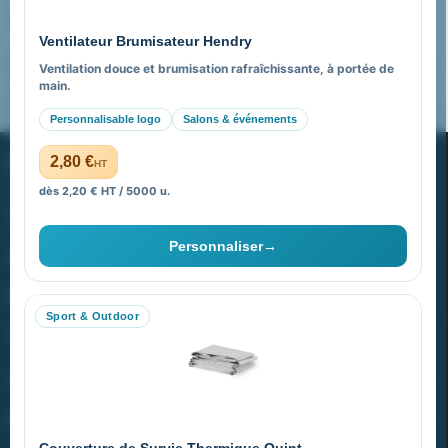
Pourquoi nous choisir ?
Ventilateur Brumisateur Hendry
FAQ sur Promenoch Goodies Pub France
Ventilation douce et brumisation rafraîchissante, à portée de
main.
Pourquoi ça a marché à 100% pour moi ?
Personnalisable logo
Salons & événements
PROMENOCH GOODIES
2,80 €
HT
dès 2,20 € HT / 5000 u.
Goodies Pubfrance est édité par Promenoch
Personnaliser
→
40 rue Madeleine Michelis
92 200 Neuilly
Sport & Outdoor
equipe@promenoch-goodies.com
VOTRE COMPTE
NOTRE SITE