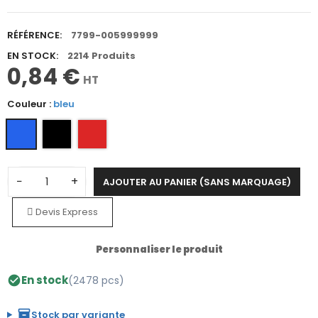
RÉFÉRENCE:
7799-005999999
EN STOCK:
2214 Produits
0,84 €
HT
Couleur :
bleu
−
+
AJOUTER AU PANIER (SANS MARQUAGE)
Devis Express
Personnaliser le produit
En stock
(2478 pcs)
check_circle
inventory_2
Stock par variante