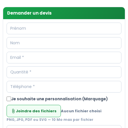
Demander un devis
Je souhaite une personnalisation (Marquage)
Joindre des fichiers
Aucun fichier choisi
attach_file
PNG, JPG, PDF ou SVG — 10 Mo max par fichier