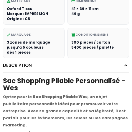
MATÉRIAUX
DIMENSIONS
category
straighten
Oxford Tissu
41 × 39 × 11 cm
Marque : IMPRESSION
49 g
Origine : CN
MARQUAGE
CONDITIONNEMENT
brush
inventory_2
3 zones de marquage
300 pièces / carton
jusqu'à 5 couleurs
5400 pièces / palette
dès 1 pièces
DESCRIPTION
Sac Shopping Pliable Personnalisé -
Wes
Optez pour le
Sac Shopping Pliable Wes
, un objet
publicitaire personnalisé idéal pour promouvoir votre
entreprise. Avec sa grande capacité et sa légèreté, il est
parfait pour les événements, les salons ou les campagnes
marketing.