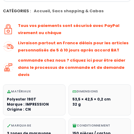
CATÉGORIES :
Accueil
,
Sacs shopping & Cabas
Tous vos paiements sont sécurisé avec PayPal
virement ou chèque
Livraison partout en France délais pour les articles
personnalisés de 5 à 10 jours après accord BAT
commande chez nous ? cliquez ici pour être aider
dans le processus de commande et de demande
devis
MATÉRIAUX
DIMENSIONS
category
straighten
Polyester 190T
53,5 × 42,5 × 0,2 cm
Marque : IMPRESSION
32 g
Origine : CN
MARQUAGE
CONDITIONNEMENT
brush
inventory_2
3 zones de marquage
150 pièces / carton