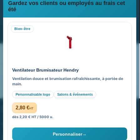
Gardez vos clients ou employés au frais cet
Newsletter
été
Recevez nos dernières nouvelles et nos offres spéciales
Bien-être
S’abonner
Nos expertises & accompagnement global
Pourquoi nous choisir ?
Ventilateur Brumisateur Hendry
FAQ sur Promenoch Goodies Pub France
Ventilation douce et brumisation rafraîchissante, à portée de
main.
Pourquoi ça a marché à 100% pour moi ?
Personnalisable logo
Salons & événements
PROMENOCH GOODIES
2,80 €
HT
dès 2,20 € HT / 5000 u.
Goodies Pubfrance est édité par Promenoch
Personnaliser
→
40 rue Madeleine Michelis