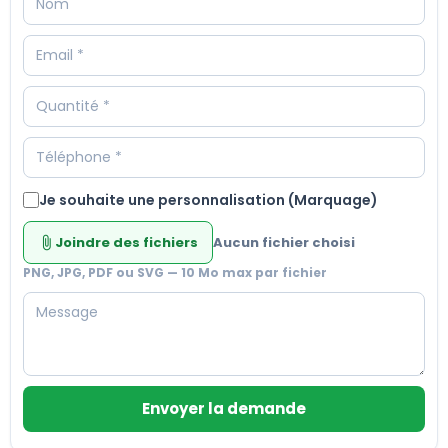
Je souhaite une personnalisation (Marquage)
Joindre des fichiers
Aucun fichier choisi
attach_file
PNG, JPG, PDF ou SVG — 10 Mo max par fichier
Envoyer la demande