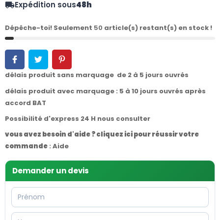
Expédition sous
48h
local_shipping
Dépêche-toi! Seulement
50
article(s) restant(s) en stock !
délais produit sans marquage de 2 à 5 jours ouvrés
délais produit avec marquage : 5 à 10 jours ouvrés après
accord BAT
Possibilité d'express 24 H nous consulter
vous avez besoin d'aide ? cliquez ici pour réussir votre
commande
:
Aide
Demander un devis