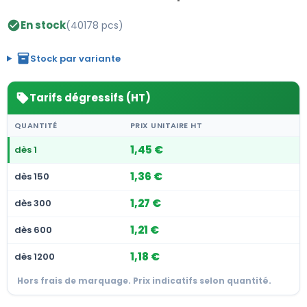
En stock
(40178 pcs)
check_circle
inventory_2
Stock par variante
Tarifs dégressifs (HT)
sell
QUANTITÉ
PRIX UNITAIRE HT
1,45 €
dès 1
1,36 €
dès 150
1,27 €
dès 300
1,21 €
dès 600
1,18 €
dès 1200
Hors frais de marquage. Prix indicatifs selon quantité.