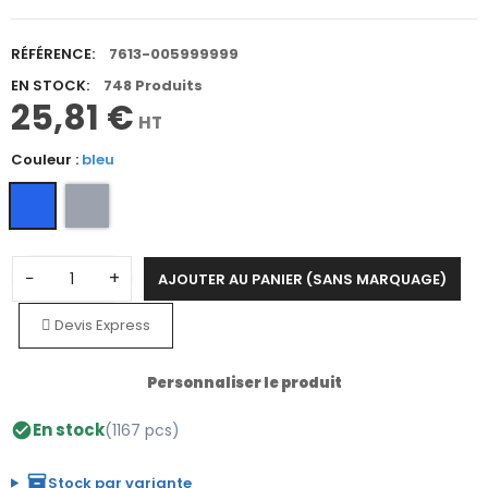
RÉFÉRENCE:
7613-005999999
EN STOCK:
748 Produits
25,81 €
HT
Couleur :
bleu
−
+
AJOUTER AU PANIER (SANS MARQUAGE)
Devis Express
Personnaliser le produit
En stock
(1167 pcs)
check_circle
inventory_2
Stock par variante