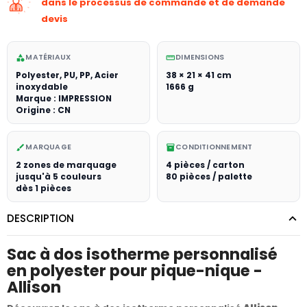
dans le processus de commande et de demande
devis
MATÉRIAUX
DIMENSIONS
category
straighten
Polyester, PU, PP, Acier
38 × 21 × 41 cm
inoxydable
1666 g
Marque : IMPRESSION
Origine : CN
MARQUAGE
CONDITIONNEMENT
brush
inventory_2
2 zones de marquage
4 pièces / carton
jusqu'à 5 couleurs
80 pièces / palette
dès 1 pièces
DESCRIPTION
Sac à dos isotherme personnalisé
en polyester pour pique-nique -
Allison