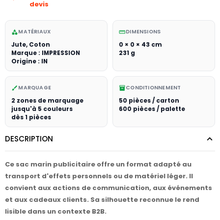
devis
MATÉRIAUX
DIMENSIONS
category
straighten
Jute, Coton
0 × 0 × 43 cm
Marque : IMPRESSION
231 g
Origine : IN
MARQUAGE
CONDITIONNEMENT
brush
inventory_2
2 zones de marquage
50 pièces / carton
jusqu'à 5 couleurs
600 pièces / palette
dès 1 pièces
DESCRIPTION
Ce sac marin publicitaire offre un format adapté au
transport d'effets personnels ou de matériel léger. Il
convient aux actions de communication, aux événements
et aux cadeaux clients. Sa silhouette reconnue le rend
lisible dans un contexte B2B.