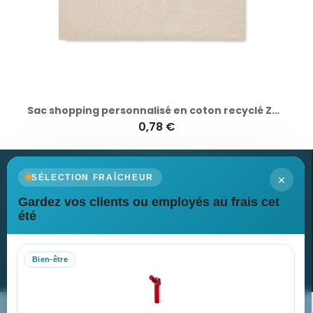
Sac shopping personnalisé en coton recyclé ZOCO
0,78 €
×
SÉLECTION FRAÎCHEUR
Gardez vos clients ou employés au frais cet
Newsletter
été
Recevez nos dernières nouvelles et nos offres spéciales
Bien-être
S’abonner
Nos expertises & accompagnement global