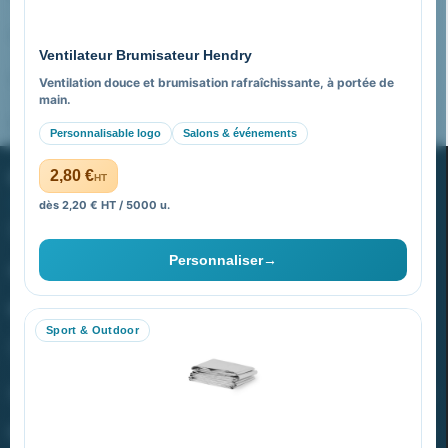
Pourquoi nous choisir ?
Ventilateur Brumisateur Hendry
FAQ sur Promenoch Goodies Pub France
Ventilation douce et brumisation rafraîchissante, à portée de
main.
Pourquoi ça a marché à 100% pour moi ?
Personnalisable logo
Salons & événements
PROMENOCH GOODIES
2,80 €
HT
dès 2,20 € HT / 5000 u.
Goodies Pubfrance est édité par Promenoch
Personnaliser
→
40 rue Madeleine Michelis
92 200 Neuilly
Sport & Outdoor
equipe@promenoch-goodies.com
VOTRE COMPTE
NOTRE SITE