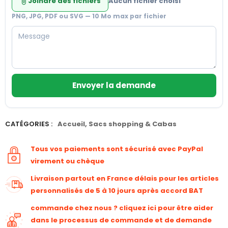
Joindre des fichiers
Aucun fichier choisi
attach_file
PNG, JPG, PDF ou SVG — 10 Mo max par fichier
Envoyer la demande
CATÉGORIES :
Accueil
,
Sacs shopping & Cabas
Tous vos paiements sont sécurisé avec PayPal
virement ou chèque
Livraison partout en France délais pour les articles
personnalisés de 5 à 10 jours après accord BAT
commande chez nous ? cliquez ici pour être aider
dans le processus de commande et de demande