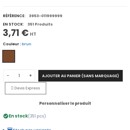
RÉFÉRENCE:
3953-011999999
EN STOCK:
351 Produits
3,71 €
HT
Couleur :
brun
−
+
AJOUTER AU PANIER (SANS MARQUAGE)
Devis Express
Personnaliser le produit
En stock
(351 pcs)
check_circle