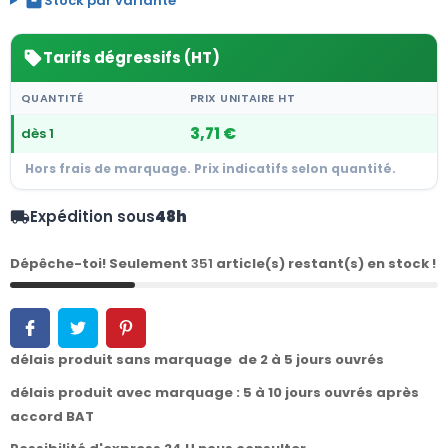
inventory_2
Stock par variante
Tarifs dégressifs (HT)
sell
QUANTITÉ
PRIX UNITAIRE HT
3,71 €
dès 1
Hors frais de marquage. Prix indicatifs selon quantité.
Expédition sous
48h
local_shipping
Dépêche-toi! Seulement
351
article(s) restant(s) en stock !
délais produit sans marquage de 2 à 5 jours ouvrés
délais produit avec marquage : 5 à 10 jours ouvrés après
accord BAT