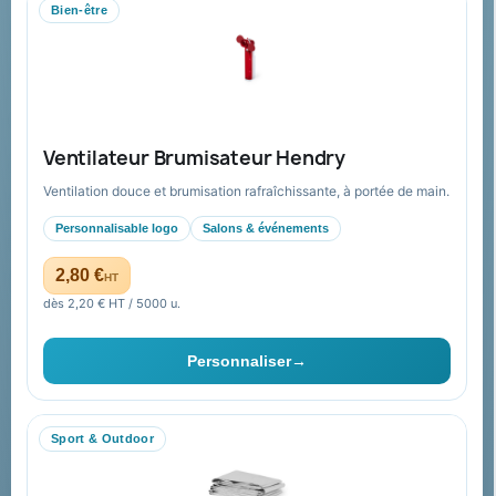
Bien-être
Mandat administratif & Chorus Pro
Paiement sécurisé
Expédition suivie
Nos produits
Notre société
Ventilateur Brumisateur Hendry
Nouveautés
À propos
Ventilation douce et brumisation rafraîchissante, à portée de main.
Nos expertises &
Promotions
accompagnement global
Personnalisable logo
Salons & événements
Catalogue goodies
Pourquoi nous choisir ?
2,80 €
HT
Cadeaux de fin d’année
Pourquoi ça a marché à 100%
dès 2,20 € HT / 5000 u.
pour moi ?
Ils nous ont fait confiance
Personnaliser
→
Livraison
Nous contacter
Sport & Outdoor
Aide & ressources