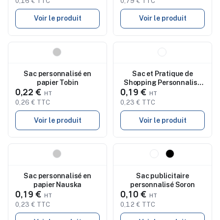
0,16 € TTC
0,79 € TTC
Voir le produit
Voir le produit
Nouveau
Nouveau
Sac personnalisé en
Sac et Pratique de
papier Tobin
Shopping Personnalisé
0,22 €
0,19 €
en Papier Recyclé Taurel
0,26 € TTC
0,23 € TTC
Voir le produit
Voir le produit
Nouveau
Nouveau
Sac personnalisé en
Sac publicitaire
papier Nauska
personnalisé Soron
0,19 €
0,10 €
0,23 € TTC
0,12 € TTC