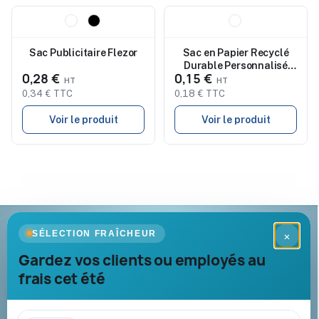
Nouveau
Nouveau
Sac Publicitaire Flezor
Sac en Papier Recyclé
Durable Personnalisé
0,28 €
0,15 €
Yeman pas cher
0,34 € TTC
0,18 € TTC
Voir le produit
Voir le produit
Goodies Pub France
SÉLECTION FRAÎCHEUR
×
Objets publicitaires · par Promenoch
Gardez vos clients ou employés au
frais cet été
Votre partenaire B2B pour les goodies et cadeaux d’affaires
personnalisés : conseil, marquage et livraison pour entreprises,
collectivités et administrations.