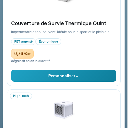
Guide : commande & devis
FAQ sur Promenoch Goodies Pub France
Couverture de Survie Thermique Quint
Conditions de retour
Imperméable et coupe-vent, idéale pour le sport et le plein air.
Paiement sécurisé
PET argenté
Économique
Plan du site
0,76 €
HT
dégressif selon la quantité
Contact & devis
Personnaliser
→
06 09 53 17 41
WhatsApp
High-tech
equipe@promenoch-goodies.com
Formulaire de contact