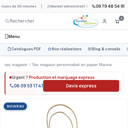
09 79 48 54 91
de 30 minutes
Mandat administratif & Chorus Pro
BAT systéma
0
Menu
Catalogues PDF
Nos réalisations
Blog & conseils
sac magasin
Sac magasin personnalisé en papier Marina
Production et marquage express
Urgent ?
06 09 53 17 41
Devis express
NOUVEAU