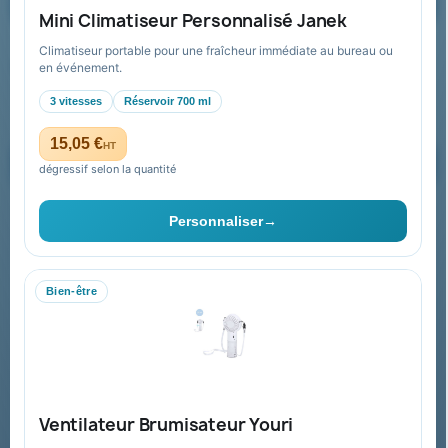
Demander un devis
Mini Climatiseur Personnalisé Janek
Climatiseur portable pour une fraîcheur immédiate au bureau ou
Recevez nos offres spéciales
en événement.
3 vitesses
Réservoir 700 ml
15,05 €
HT
dégressif selon la quantité
Vous pouvez vous désinscrire à tout moment. Vous trouverez pour
cela nos informations de contact dans les conditions d'utilisation du
Personnaliser
→
site.
Bien-être
Collectivités & administrations
Devis, mandat administratif et facturation Chorus Pro
adaptés au secteur public.
Espace collectivités
Ventilateur Brumisateur Youri