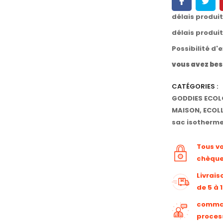
délais produi
délais produi
Possibilité d'
vous avez bes
CATÉGORIES :
GODDIES ECOL
MAISON
,
ECOL
sac isotherm
Tous v
chèqu
Livrais
de 5 à 
command
proces