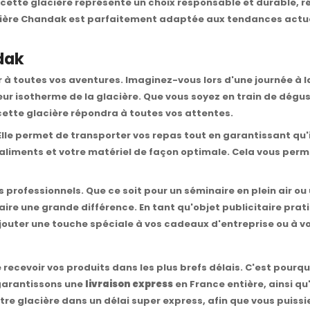
 cette glacière représente un choix responsable et durable, 
cière Chandak est parfaitement adaptée aux tendances actuell
ndak
à toutes vos aventures. Imaginez-vous lors d'une journée à la 
eur isotherme de la glacière. Que vous soyez en train de dégu
cette glacière répondra à toutes vos attentes.
 Elle permet de transporter vos repas tout en garantissant qu'
liments et votre matériel de façon optimale. Cela vous perm
rofessionnels. Que ce soit pour un séminaire en plein air ou u
e une grande différence. En tant qu'objet publicitaire pratiq
ajouter une touche spéciale à vos cadeaux d'entreprise ou à v
recevoir vos produits dans les plus brefs délais. C'est pour
 garantissons une
livraison express
en France entière, ainsi q
tre glacière dans un délai super express, afin que vous puissie