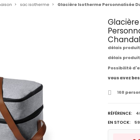
maison
sac isotherme
Glacière Isotherme Personnalisée D
Glacière
Personna
Chanda
délais produi
délais produi
Possibilité d'
vous avez bes
168
person
RÉFÉRENCE:
4
EN STOCK:
59