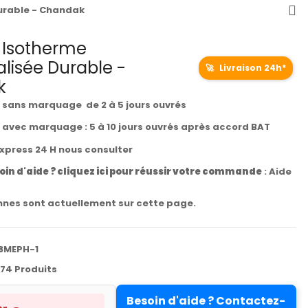
urable - Chandak
 Isotherme
lisée Durable -
🚀
Livraison 24h*
k
t sans marquage de 2 à 5 jours ouvrés
t avec marquage : 5 à 10 jours ouvrés après accord BAT
express 24 H nous consulter
oin d'aide ? cliquez ici pour réussir votre commande
:
Aide
nes sont actuellement sur cette page.
8MEPH-1
74 Produits
Besoin d'aide ? Contactez-