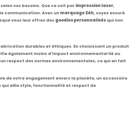
selon vos besoins. Que ce soit par
impression laser
,
il de communication. Avec un
marquage 24h
, soyez assuré
sque vous leur offrez des
goodies personnalisés
qui non
brication durables et éthiques. En choisissant un produit
gnifie également moins d'impact environnemental lié au
d'un respect des normes environnementales, ce qui en fait
ole de votre engagement envers la planète, un accessoire
qui allie style, fonctionnalité et respect de