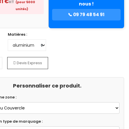
31 €
HT
(pour 5000
nous !
unités)
📞 09 79 48 54 91
Matières :
Devis Express
Personnaliser ce produit.
ne zone :
un type de marquage :