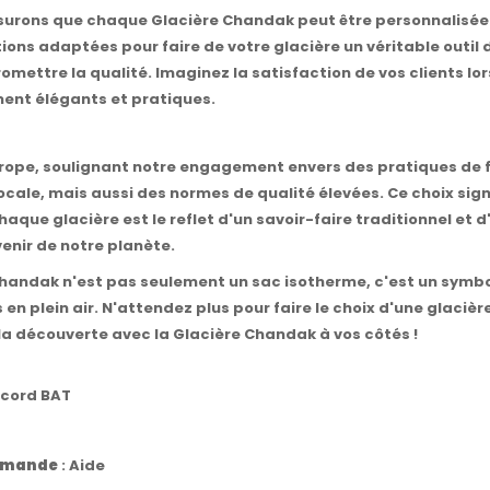
ssurons que chaque Glacière Chandak peut être personnalisée 
utions adaptées pour faire de votre glacière un véritable out
ttre la qualité. Imaginez la satisfaction de vos clients lor
ment élégants et pratiques.
ope, soulignant notre engagement envers des pratiques de fa
ocale, mais aussi des normes de qualité élevées. Ce choix si
aque glacière est le reflet d'un savoir-faire traditionnel et 
enir de notre planète.
Chandak n'est pas seulement un sac isotherme, c'est un symb
 plein air. N'attendez plus pour faire le choix d'une glacière 
 découverte avec la Glacière Chandak à vos côtés !
ccord BAT
commande
:
Aide