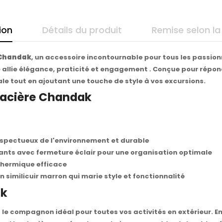
ion
Détails du produit
Remise selon la
 Chandak
, un accessoire incontournable pour tous les passionn
e allie élégance, praticité et engagement . Conçue pour répon
le tout en ajoutant une touche de style à vos excursions.
Glacière Chandak
spectueux de l'environnement et durable
ts avec fermeture éclair pour une organisation optimale
 thermique efficace
n similicuir marron qui marie style et fonctionnalité
ak
le compagnon idéal pour toutes vos activités en extérieur. E