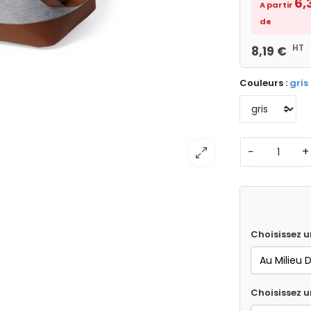
6,
A partir
de
HT
8,19 €
Couleurs :
gris
−
+
Choisissez u
Choisissez 