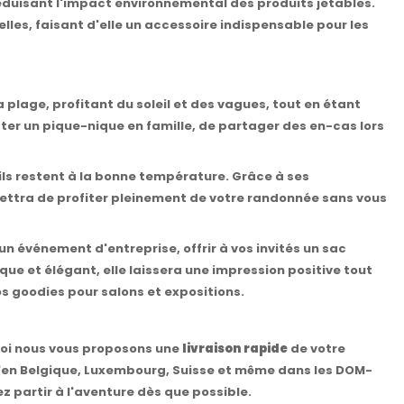
réduisant l'impact environnemental des produits jetables.
es, faisant d'elle un accessoire indispensable pour les
plage, profitant du soleil et des vagues, tout en étant
ster un pique-nique en famille, de partager des en-cas lors
ils restent à la bonne température. Grâce à ses
ettra de profiter pleinement de votre randonnée sans vous
n événement d'entreprise, offrir à vos invités un sac
ue et élégant, elle laissera une impression positive tout
os goodies pour salons et expositions.
quoi nous vous proposons une
livraison rapide
de votre
u'en Belgique, Luxembourg, Suisse et même dans les DOM-
z partir à l'aventure dès que possible.