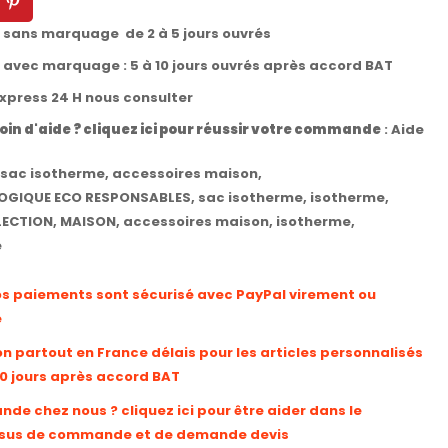
t sans marquage de 2 à 5 jours ouvrés
t avec marquage : 5 à 10 jours ouvrés après accord BAT
express 24 H nous consulter
oin d'aide ? cliquez ici pour réussir votre commande
:
Aide
sac isotherme
,
accessoires maison
,
OGIQUE ECO RESPONSABLES
,
sac isotherme
,
isotherme
,
LECTION
,
MAISON
,
accessoires maison
,
isotherme
,
e
os paiements sont sécurisé avec PayPal virement ou
e
on partout en France délais pour les articles personnalisés
10 jours après accord BAT
e chez nous ? cliquez ici pour être aider dans le
sus de commande et de demande devis