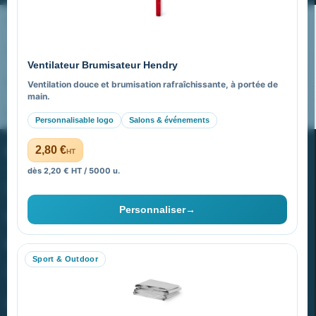
Nos expertises & accompagnement global
Pourquoi nous choisir ?
Ventilateur Brumisateur Hendry
FAQ sur Promenoch Goodies Pub France
Ventilation douce et brumisation rafraîchissante, à portée de
main.
Pourquoi ça a marché à 100% pour moi ?
Personnalisable logo
Salons & événements
PROMENOCH GOODIES
2,80 €
HT
dès 2,20 € HT / 5000 u.
Goodies Pubfrance est édité par Promenoch
Personnaliser
→
40 rue Madeleine Michelis
92 200 Neuilly
Sport & Outdoor
equipe@promenoch-goodies.com
VOTRE COMPTE