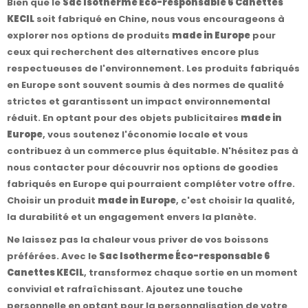
Bien que le
Sac Isotherme Éco-responsable 6 Canettes
KECIL
soit fabriqué en Chine, nous vous encourageons à
explorer nos options de produits
made in Europe
pour
ceux qui recherchent des alternatives encore plus
respectueuses de l'environnement. Les produits fabriqués
en Europe sont souvent soumis à des normes de qualité
strictes et garantissent un impact environnemental
réduit. En optant pour des objets publicitaires
made in
Europe
, vous soutenez l'économie locale et vous
contribuez à un commerce plus équitable. N'hésitez pas à
nous contacter pour découvrir nos options de goodies
fabriqués en Europe qui pourraient compléter votre offre.
Choisir un produit
made in Europe
, c'est choisir la qualité,
la durabilité et un engagement envers la planète.
Ne laissez pas la chaleur vous priver de vos boissons
préférées. Avec le
Sac Isotherme Éco-responsable 6
Canettes KECIL
, transformez chaque sortie en un moment
convivial et rafraîchissant. Ajoutez une touche
personnelle en optant pour la personnalisation de votre