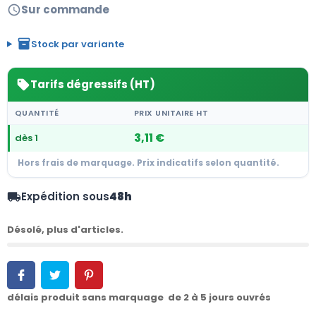
Sur commande
schedule
inventory_2
Stock par variante
Tarifs dégressifs (HT)
sell
QUANTITÉ
PRIX UNITAIRE HT
3,11 €
dès 1
Hors frais de marquage. Prix indicatifs selon quantité.
Expédition sous
48h
local_shipping
Désolé, plus d'articles.
délais produit sans marquage de 2 à 5 jours ouvrés