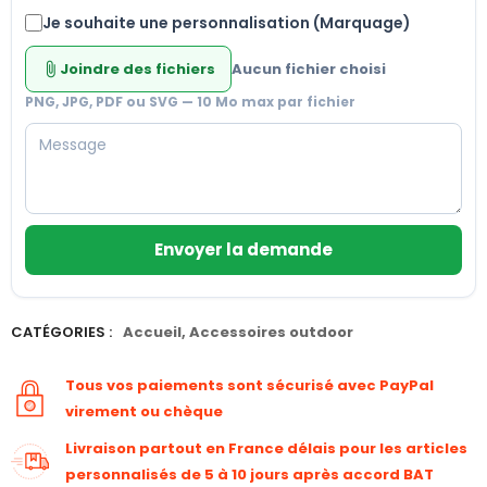
Je souhaite une personnalisation (Marquage)
Joindre des fichiers
Aucun fichier choisi
attach_file
PNG, JPG, PDF ou SVG — 10 Mo max par fichier
Envoyer la demande
CATÉGORIES :
Accueil
,
Accessoires outdoor
Tous vos paiements sont sécurisé avec PayPal
virement ou chèque
Livraison partout en France délais pour les articles
personnalisés de 5 à 10 jours après accord BAT