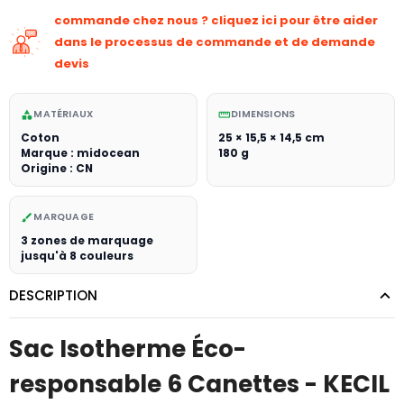
commande chez nous ? cliquez ici pour être aider
dans le processus de commande et de demande
devis
MATÉRIAUX
DIMENSIONS
category
straighten
Coton
25 × 15,5 × 14,5 cm
Marque : midocean
180 g
Origine : CN
MARQUAGE
brush
3 zones de marquage
jusqu'à 8 couleurs
DESCRIPTION
Sac Isotherme Éco-
responsable 6 Canettes - KECIL