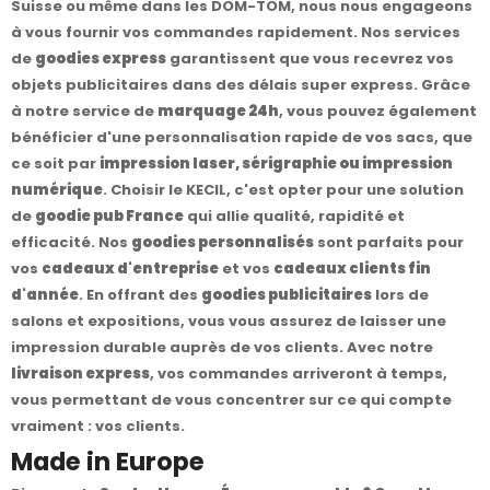
Suisse ou même dans les DOM-TOM, nous nous engageons
à vous fournir vos commandes rapidement. Nos services
de
goodies express
garantissent que vous recevrez vos
objets publicitaires dans des délais super express. Grâce
à notre service de
marquage 24h
, vous pouvez également
bénéficier d'une personnalisation rapide de vos sacs, que
ce soit par
impression laser, sérigraphie ou impression
numérique
. Choisir le KECIL, c'est opter pour une solution
de
goodie pub France
qui allie qualité, rapidité et
efficacité. Nos
goodies personnalisés
sont parfaits pour
vos
cadeaux d'entreprise
et vos
cadeaux clients fin
d'année
. En offrant des
goodies publicitaires
lors de
salons et expositions, vous vous assurez de laisser une
impression durable auprès de vos clients. Avec notre
livraison express
, vos commandes arriveront à temps,
vous permettant de vous concentrer sur ce qui compte
vraiment : vos clients.
Made in Europe