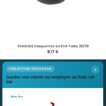
EVASLIDE Claquettes en EVA Taille 38/39
8,17 €
×
SÉLECTION FRAÎCHEUR
Gardez vos clients ou employés au frais cet
Newsletter
été
Recevez nos dernières nouvelles et nos offres spéciales
Bien-être
S’abonner