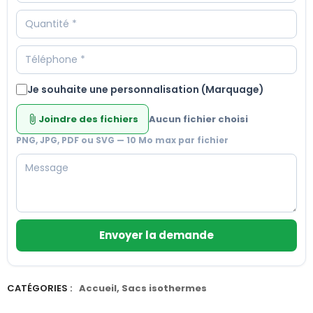
Je souhaite une personnalisation (Marquage)
Joindre des fichiers
Aucun fichier choisi
attach_file
PNG, JPG, PDF ou SVG — 10 Mo max par fichier
Envoyer la demande
CATÉGORIES :
Accueil
,
Sacs isothermes