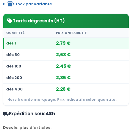
inventory_2
Stock par variante
Tarifs dégressifs (HT)
sell
QUANTITÉ
PRIX UNITAIRE HT
2,79 €
dès 1
2,63 €
dès 50
2,45 €
dès 100
2,35 €
dès 200
2,26 €
dès 400
Hors frais de marquage. Prix indicatifs selon quantité.
Expédition sous
48h
local_shipping
Désolé, plus d'articles.