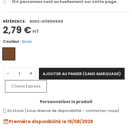
154
personnes sont actuellement sur cette page.
RÉFÉRENCE:
8263-011999999
2,79 €
HT
Couleur :
brun
−
+
AJOUTER AU PANIER (SANS MARQUAGE)
Devis Express
Personnaliser le produit
En stock (sous réserve de disponibilité – contactez-nous)
Première disponibilité le 19/08/2026
event_available