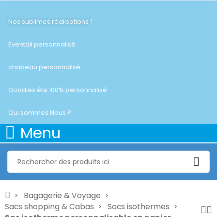
Nos sublimes réalisations !
Eventail personnalisé
chapeau personnalisé
Goodies été 100% personnalisé
Qui sommes Nous ?
Menu
Bagagerie & Voyage
Sacs shopping & Cabas
Sacs isothermes