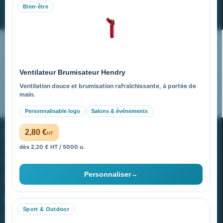
Bien-être
S’abonner
Nos expertises & accompagnement global
Pourquoi nous choisir ?
Ventilateur Brumisateur Hendry
FAQ sur Promenoch Goodies Pub France
Ventilation douce et brumisation rafraîchissante, à portée de
main.
Pourquoi ça a marché à 100% pour moi ?
Personnalisable logo
Salons & événements
PROMENOCH GOODIES
2,80 €
HT
dès 2,20 € HT / 5000 u.
Goodies Pubfrance est édité par Promenoch
Personnaliser
→
40 rue Madeleine Michelis
92 200 Neuilly
Sport & Outdoor
equipe@promenoch-goodies.com