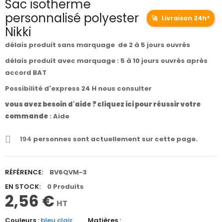
Sac isotherme
personnalisé polyester
🚀
Livraison 24h*
Nikki
délais produit sans marquage de 2 à 5 jours ouvrés
délais produit avec marquage : 5 à 10 jours ouvrés après
accord BAT
Possibilité d'express 24 H nous consulter
vous avez besoin d'aide ? cliquez ici pour réussir votre
commande
:
Aide
194
personnes sont actuellement sur cette page.
RÉFÉRENCE:
BV6QVM-3
EN STOCK:
0 Produits
2,56 €
HT
Couleurs :
bleu clair
Matières :