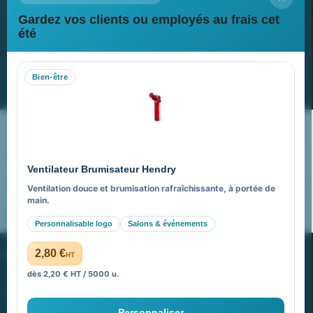
Gardez vos clients ou employés au frais cet
Newsletter
été
Recevez nos dernières nouvelles et nos offres spéciales
Bien-être
S’abonner
Nos expertises & accompagnement global
Pourquoi nous choisir ?
Ventilateur Brumisateur Hendry
FAQ sur Promenoch Goodies Pub France
Ventilation douce et brumisation rafraîchissante, à portée de
main.
Pourquoi ça a marché à 100% pour moi ?
Personnalisable logo
Salons & événements
PROMENOCH GOODIES
2,80 €
HT
dès 2,20 € HT / 5000 u.
Goodies Pubfrance est édité par Promenoch
Personnaliser
→