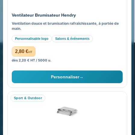
Pourquoi nous choisir ?
Ventilateur Brumisateur Hendry
FAQ sur Promenoch Goodies Pub France
Ventilation douce et brumisation rafraîchissante, à portée de
main.
Pourquoi ça a marché à 100% pour moi ?
Personnalisable logo
Salons & événements
PROMENOCH GOODIES
2,80 €
HT
dès 2,20 € HT / 5000 u.
Goodies Pubfrance est édité par Promenoch
Personnaliser
→
40 rue Madeleine Michelis
92 200 Neuilly
Sport & Outdoor
equipe@promenoch-goodies.com
VOTRE COMPTE
NOTRE SITE