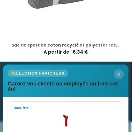
Sac de sport en coton recyclé et polyester recyclé, sac de voyage B'RIGHT | Asha
A partir de : 6.34 €
×
SÉLECTION FRAÎCHEUR
Gardez vos clients ou employés au frais cet
Newsletter
été
Recevez nos dernières nouvelles et nos offres spéciales
Bien-être
S’abonner
Nos expertises & accompagnement global