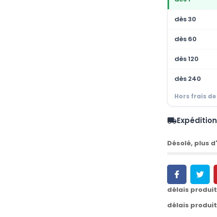
dès 30
dès 60
dès 120
dès 240
Hors frais de
Expéditio
local_shipping
Désolé, plus d'
délais produi
délais produi