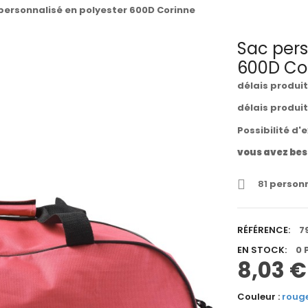
personnalisé en polyester 600D Corinne
Sac pers
600D Co
délais produi
délais produi
Possibilité d'
vous avez bes
81
personn
RÉFÉRENCE:
7
EN STOCK:
0 
8,03 €
Couleur :
roug