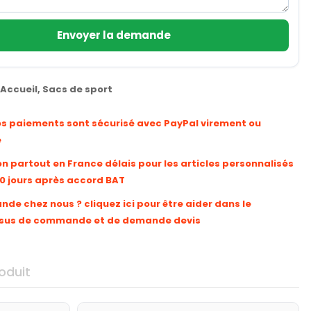
Envoyer la demande
Accueil
,
Sacs de sport
os paiements sont sécurisé avec PayPal virement ou
e
on partout en France délais pour les articles personnalisés
10 jours après accord BAT
e chez nous ? cliquez ici pour être aider dans le
sus de commande et de demande devis
oduit