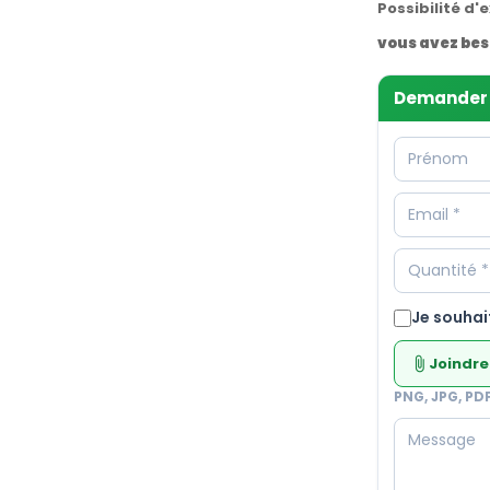
Possibilité d'
vous avez bes
Demander 
Je souhai
Joindre
attach_file
PNG, JPG, PD