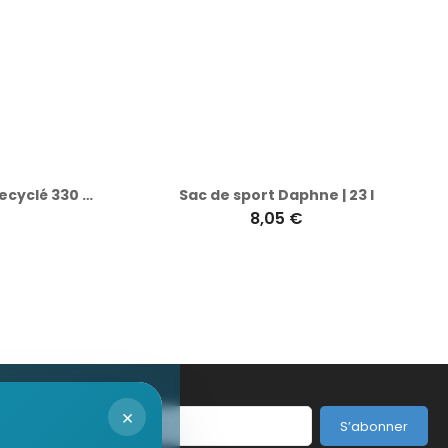
Sac de sport en polycoton recyclé 330 g/m2 Tian
Sac de sport Daphne | 23 l
8,05 €
×
S’abonner