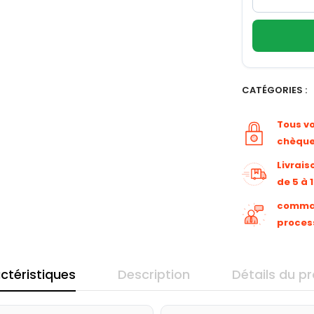
CATÉGORIES :
Tous v
chèqu
Livrais
de 5 à 
command
proces
ctéristiques
Description
Détails du pr