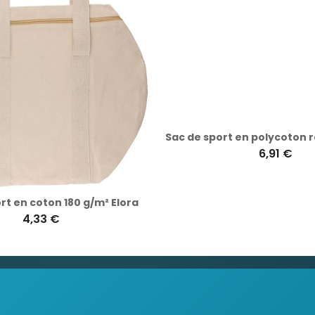
rt en coton 180 g/m² Elora
4,33 €
6,91 €
ciales