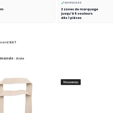
MARQUAGE
brush
 cm
2 zones de marquage
jusqu'à 5 couleurs
dès 1 pièces
ccord BAT
commande
:
Aide
Nouveau