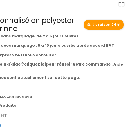
onnalisé en polyester
🚀
Livraison 24h*
rinne
t sans marquage de 2 à 5 jours ouvrés
t avec marquage : 5 à 10 jours ouvrés après accord BAT
express 24 H nous consulter
oin d'aide ? cliquez ici pour réussir votre commande
:
Aide
es sont actuellement sur cette page.
949-008999999
Produits
HT
e