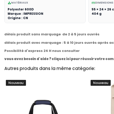
MATÉRIAUX
DIMENSIONS
category
straighten
Polyester 600D
55 × 24 × 26
Marque : IMPRESSION
404 g
Origine : CN
délais produit sans marquage de 2 à 5 jours ouvrés
délais produit avec marquage : 5 à 10 jours ouvrés après a
Possibilité d'express 24 H nous consulter
vous avez besoin d'aide ? cliquez ici pour réussir votre 
Autres produits dans la même catégorie:
Nouveau
Nouveau