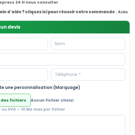
express 24 H nous consulter
oin d'aide ? cliquez ici pour réussir votre commande
:
Aide
un devis
te une personnalisation (Marquage)
 des fichiers
Aucun fichier choisi
F ou SVG — 10 Mo max par fichier