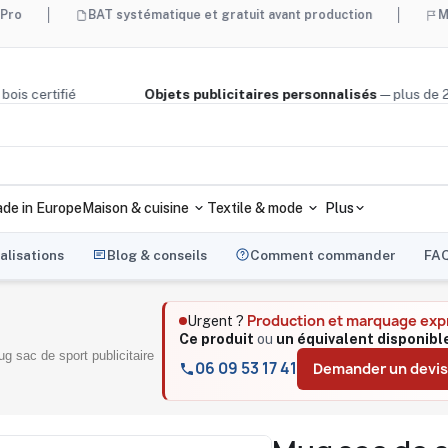
BAT systématique et gratuit avant production
Made in Fra
liège, bois certifié
Objets publicitaires personnalisés
— pl
de in Europe
Maison & cuisine
Textile & mode
Plus
alisations
Blog & conseils
Comment commander
FA
Production et marquage exp
Urgent ?
Ce produit
ou
un équivalent disponibl
g sac de sport publicitaire
06 09 53 17 41
Demander un devis