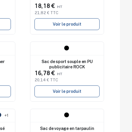
18,18 €
21,82 € TTC
Voir le produit
Nouveau
her
Sac de sport souple en PU
publicitaire ROCK
16,78 €
20,14 € TTC
Voir le produit
Nouveau
+1
isé
Sac de voyage en tarpaulin