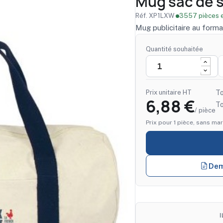
Mug sac de s
Réf. XP1LXW
·
3557 pièces e
Mug publicitaire au forma
Quantité souhaitée
Prix unitaire HT
To
6,88 €
T
/ pièce
Prix pour 1 pièce, sans mar
Dem