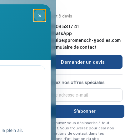
×
rces
Contact & devis
nde & devis
06 09 53 17 41
enoch Goodies
WhatsApp
equipe@promenoch-goodies.com
 retour
Formulaire de contact
urisé
Demander un devis
Recevez nos offres spéciales
Vous pouvez vous désinscrire à tout
moment. Vous trouverez pour cela nos
e plein air.
informations de contact dans les
conditions d'utilisation du site.