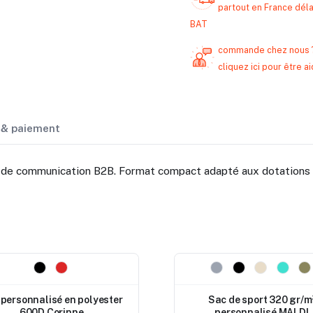
partout en France délai
BAT
commande chez nous 
cliquez ici pour être
n & paiement
ts de communication B2B. Format compact adapté aux dotations 
eau
Nouveau
personnalisé en polyester
Sac de sport 320 gr/m
600D Corinne
personnalisé MALDI