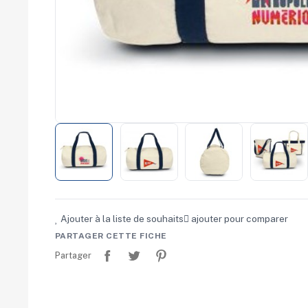
commerce
Salons
professionnels
Séminaires
Team building
Portes ouvertes
Cadeaux d'entreprise
Fin d'année
Rentrée
Cérémonies
Récompenses
Été et plage
Campagnes RSE
Voyages d'affaires
Animations
Ajouter à la liste de souhaits
ajouter pour comparer
commerciales
PARTAGER CETTE FICHE
Partager
Tweet
Pinterest
Partager