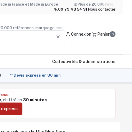
nce et Made in Europe
Plus de 20 000 références, marquage c
09 79 48 54 91
·
Nous contacter
us de 20 000 références, marquage compris
Conseil produi
Connexion
Panier
0
clear
Collectivités & administrations
Q
Devis express en 30 min
ress
e
, chiffré en
30 minutes
.
 express