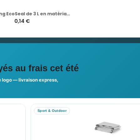
Sac shopping EcoSeal de 3 L en matériaux recyclés certifiés GRS
0,14 €
1,40 €
ciales
és au frais cet été
 logo — livraison express,
us choisir ?
FAQ sur Promenoch Goodie
Sport & Outdoor
RE COMPTE
NOTRE SITE
on compte
Nos Promotions
es commandes
Nouveaux Produits