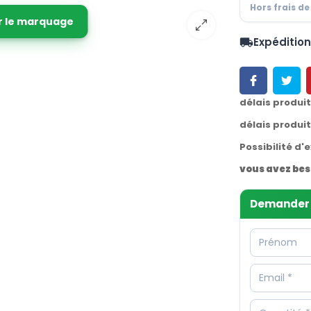
Hors frais de
r le marquage
Expéditio
local_shipping
délais produi
délais produi
Possibilité d'
vous avez bes
Demander 