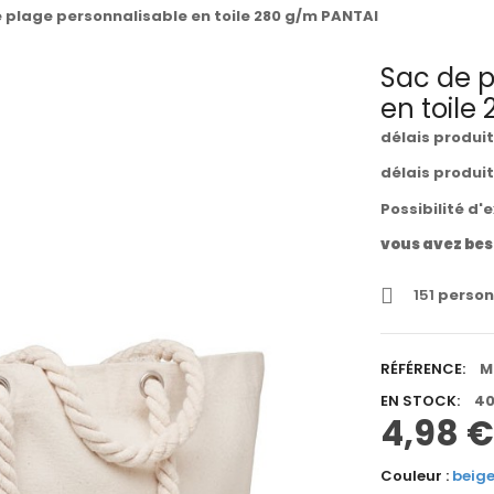
 plage personnalisable en toile 280 g/m PANTAI
Sac de p
en toile
délais produi
délais produi
Possibilité d'
vous avez bes
151
person
RÉFÉRENCE:
M
EN STOCK:
40
4,98 €
Couleur :
beig