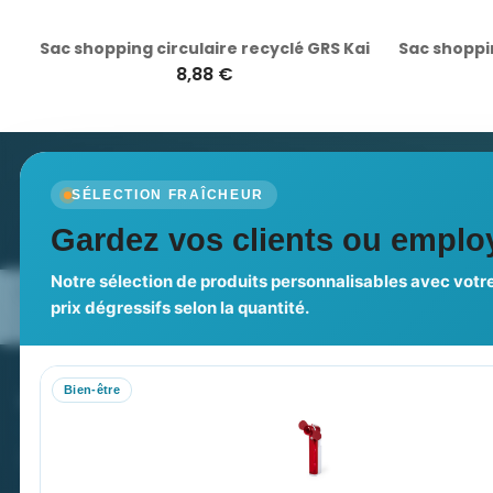
Sac shopping circulaire recyclé GRS Kai
8,88 €
Newsletter
SÉLECTION FRAÎCHEUR
Recevez nos dernières nouvelles et nos offres spé
Gardez vos clients ou employ
Notre sélection de produits personnalisables avec votre
Nos expertises & accompagnement
Pourquoi no
prix dégressifs selon la quantité.
global
Bien-être
PROMENOCH GOODIES
VOT
Goodies Pubfrance est édité par Promenoch
M
M