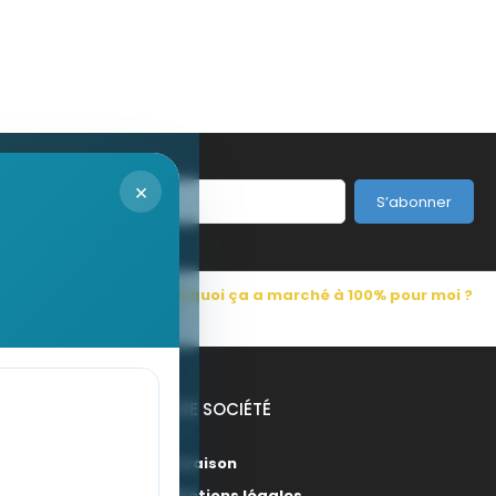
Sac en coton recyclé de 140 gr/m² personnalisable CABETRI COLOUR
Sac isotherme 600D RPET - KOELER
4,27 €
×
S’abonner
s Pub France
Pourquoi ça a marché à 100% pour moi ?
NOTRE SOCIÉTÉ
Livraison
Mentions légales