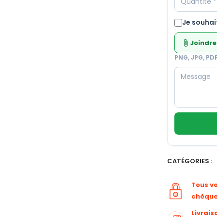
Je souhai
Joindre
attach_file
PNG, JPG, PD
CATÉGORIES :
Tous v
chèqu
Livrais