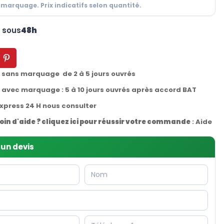
 marquage. Prix indicatifs selon quantité.
n sous
48h
t sans marquage de 2 à 5 jours ouvrés
t avec marquage : 5 à 10 jours ouvrés après accord BAT
express 24 H nous consulter
oin d'aide ? cliquez ici pour réussir votre commande
:
Aide
un devis