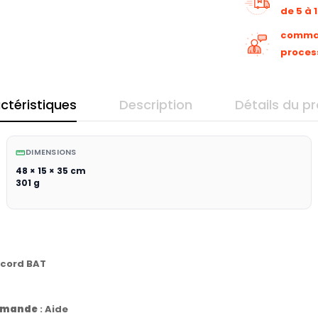
de 5 à 
command
proces
ctéristiques
Description
Détails du pr
DIMENSIONS
straighten
48 × 15 × 35 cm
301 g
ccord BAT
commande
:
Aide