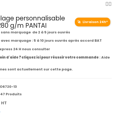
lage personnalisable
🚀
Livraison 24h*
 280 g/m PANTAI
t sans marquage de 2 à 5 jours ouvrés
t avec marquage : 5 à 10 jours ouvrés après accord BAT
express 24 H nous consulter
oin d'aide ? cliquez ici pour réussir votre commande
:
Aide
nes sont actuellement sur cette page.
O6720-13
47 Produits
HT
e