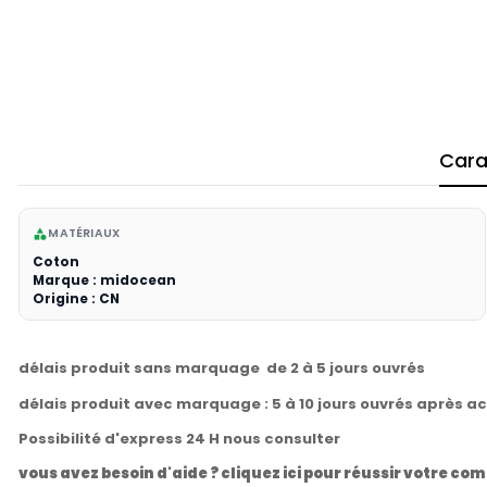
Cara
MATÉRIAUX
category
Coton
Marque : midocean
Origine : CN
délais produit sans marquage de 2 à 5 jours ouvrés
délais produit avec marquage : 5 à 10 jours ouvrés après a
Possibilité d'express 24 H nous consulter
vous avez besoin d'aide ? cliquez ici pour réussir votre 