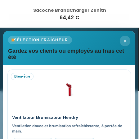
Sacoche BrandCharger Zenith
64,42 €
×
SÉLECTION FRAÎCHEUR
Gardez vos clients ou employés au frais cet
Newsletter
été
Recevez nos dernières nouvelles et nos offres spéciales
Bien-être
S’abonner
Nos expertises & accompagnement global
Pourquoi nous choisir ?
Ventilateur Brumisateur Hendry
FAQ sur Promenoch Goodies Pub France
Ventilation douce et brumisation rafraîchissante, à portée de
main.
Pourquoi ça a marché à 100% pour moi ?