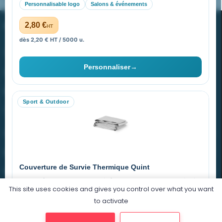
Personnalisable logo
Salons & événements
PROMENOCH GOODIES
2,80 €
HT
dès 2,20 € HT / 5000 u.
Goodies Pubfrance est édité par Promenoch
Personnaliser
→
40 rue Madeleine Michelis
92 200 Neuilly
Sport & Outdoor
equipe@promenoch-goodies.com
VOTRE COMPTE
NOTRE SITE
Couverture de Survie Thermique Quint
NOTRE SOCIÉTÉ
Imperméable et coupe-vent, idéale pour le sport et le plein air.
This site uses cookies and gives you control over what you want
PET argenté
Économique
to activate
0,76 €
HT