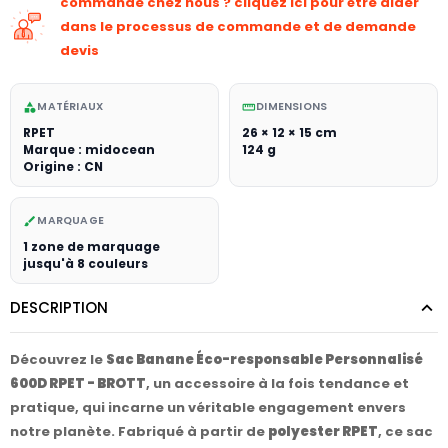
commande chez nous ? cliquez ici pour être aider
dans le processus de commande et de demande
devis
MATÉRIAUX
DIMENSIONS
category
straighten
RPET
26 × 12 × 15 cm
Marque : midocean
124 g
Origine : CN
MARQUAGE
brush
1 zone de marquage
jusqu'à 8 couleurs
DESCRIPTION
Découvrez le
Sac Banane Éco-responsable Personnalisé
600D RPET - BROTT
, un accessoire à la fois tendance et
pratique, qui incarne un véritable engagement envers
notre planète. Fabriqué à partir de
polyester RPET
, ce sac