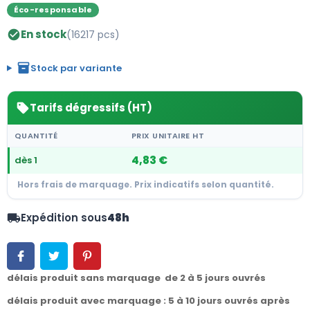
Éco-responsable
En stock
(16217 pcs)
check_circle
inventory_2
Stock par variante
Tarifs dégressifs (HT)
sell
QUANTITÉ
PRIX UNITAIRE HT
4,83 €
dès 1
Hors frais de marquage. Prix indicatifs selon quantité.
Expédition sous
48h
local_shipping
délais produit sans marquage de 2 à 5 jours ouvrés
délais produit avec marquage : 5 à 10 jours ouvrés après