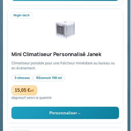
06 09 53 17 41
WhatsApp
High-tech
equipe@promenoch-goodies.com
Formulaire de contact
Demander un devis
Mini Climatiseur Personnalisé Janek
Climatiseur portable pour une fraîcheur immédiate au bureau ou
Recevez nos offres spéciales
en événement.
3 vitesses
Réservoir 700 ml
15,05 €
HT
dégressif selon la quantité
Vous pouvez vous désinscrire à tout moment. Vous trouverez pour
cela nos informations de contact dans les conditions d'utilisation du
Personnaliser
→
site.