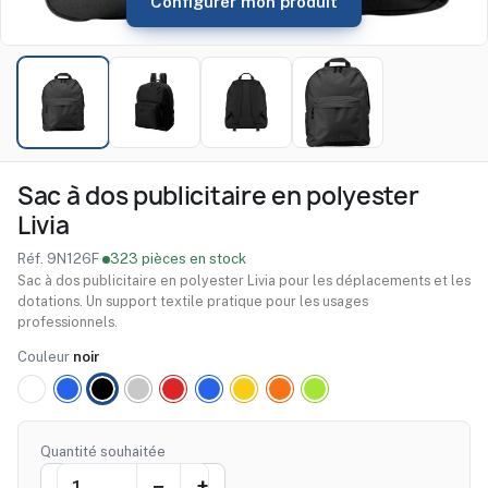
Configurer mon produit
Sac à dos publicitaire en polyester
Livia
Réf. 9N126F
·
323 pièces en stock
Sac à dos publicitaire en polyester Livia pour les déplacements et les
dotations. Un support textile pratique pour les usages
professionnels.
Couleur
noir
blanc
bleu
noir
pourpre
rouge
bleu
jaune
orange
lime
clair
Quantité souhaitée