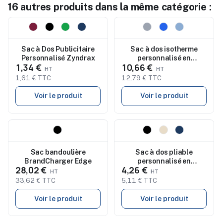
16 autres produits dans la même catégorie :
Nouveau
Nouveau
Sac à Dos Publicitaire
Sac à dos isotherme
Personnalisé Zyndrax
personnalisé en
1,34 €
10,66 €
polyester ripstop SAKRA
1,61 € TTC
12,79 € TTC
Voir le produit
Voir le produit
Nouveau
Nouveau
Sac bandoulière
Sac à dos pliable
BrandCharger Edge
personnalisé en
28,02 €
4,26 €
polyester et coton LATIS
33,62 € TTC
5,11 € TTC
Voir le produit
Voir le produit