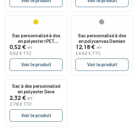
Voir le produit
Voir le produit
Nouveau
Nouveau
Sac personnalisé à dos
Sac personnalisé à dos
en polyester rPET
en polycanvas Damian
0,52 €
12,18 €
Enrique
0,62 € TTC
14,62 € TTC
Voir le produit
Voir le produit
Nouveau
Sac à dos personnalisé
en polyester Dave
2,32 €
2,78 € TTC
Voir le produit