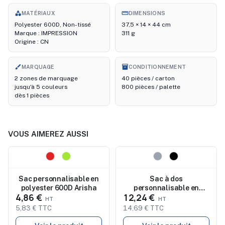
category
straighten
MATÉRIAUX
DIMENSIONS
Polyester 600D, Non-tissé
37,5 × 14 × 44 cm
Marque : IMPRESSION
311 g
Origine : CN
brush
inventory_2
MARQUAGE
CONDITIONNEMENT
2 zones de marquage
40 pièces / carton
jusqu'à 5 couleurs
800 pièces / palette
dès 1 pièces
VOUS AIMEREZ AUSSI
Nouveau
Nouveau
Sac personnalisable en
Sac à dos
polyester 600D Arisha
personnalisable en
4,86 €
12,24 €
polyester 600D avec USB
RIGA
5,83 € TTC
14,69 € TTC