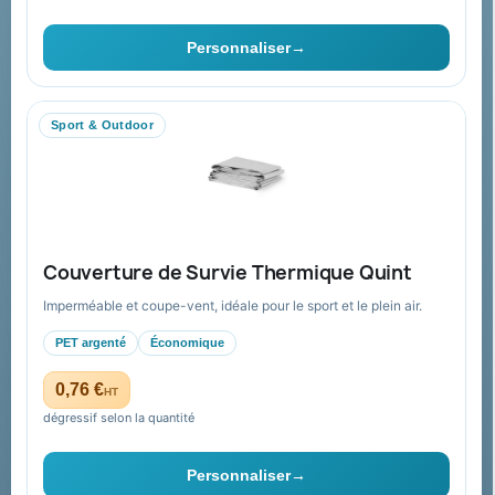
Ils nous ont fait confiance
Personnaliser
→
Livraison
Nous contacter
Sport & Outdoor
Aide & ressources
Guide : commande & devis
FAQ sur Promenoch Goodies Pub France
Couverture de Survie Thermique Quint
Conditions de retour
Imperméable et coupe-vent, idéale pour le sport et le plein air.
Paiement sécurisé
PET argenté
Économique
Plan du site
0,76 €
HT
dégressif selon la quantité
Contact & devis
Personnaliser
→