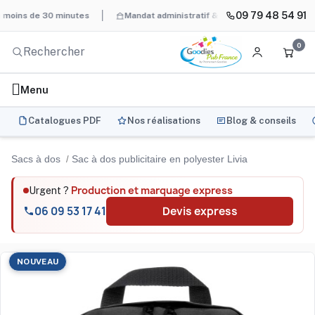
09 79 48 54 91
 de 30 minutes
Mandat administratif & Chorus Pro
BAT systéma
0
Menu
Catalogues PDF
Nos réalisations
Blog & conseils
Sacs à dos
Sac à dos publicitaire en polyester Livia
Production et marquage express
Urgent ?
06 09 53 17 41
Devis express
NOUVEAU