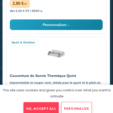
PROMENOCH GOODIES
2,80 €
HT
dès 2,20 € HT / 5000 u.
Goodies Pubfrance est édité par Promenoch
Personnaliser
→
40 rue Madeleine Michelis
92 200 Neuilly
Sport & Outdoor
equipe@promenoch-goodies.com
VOTRE COMPTE
NOTRE SITE
Couverture de Survie Thermique Quint
NOTRE SOCIÉTÉ
Imperméable et coupe-vent, idéale pour le sport et le plein air.
This site uses cookies and gives you control over what you want to
PET argenté
Économique
activate
0,76 €
HT
OK, ACCEPT ALL
PERSONALIZE
dégressif selon la quantité
2025 © Promenoch Goodies. Tous droits réservés.