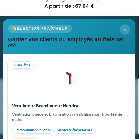
A partir de : 67.84 €
×
SÉLECTION FRAÎCHEUR
Gardez vos clients ou employés au frais cet
Newsletter
été
Recevez nos dernières nouvelles et nos offres spéciales
Bien-être
S’abonner
Nos expertises & accompagnement global
Pourquoi nous choisir ?
Ventilateur Brumisateur Hendry
FAQ sur Promenoch Goodies Pub France
Ventilation douce et brumisation rafraîchissante, à portée de
main.
Pourquoi ça a marché à 100% pour moi ?
Personnalisable logo
Salons & événements