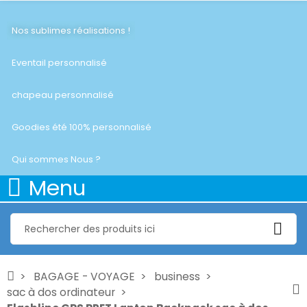
Nos sublimes réalisations !
Eventail personnalisé
chapeau personnalisé
Goodies été 100% personnalisé
Qui sommes Nous ?
Menu
BAGAGE - VOYAGE
business
sac à dos ordinateur