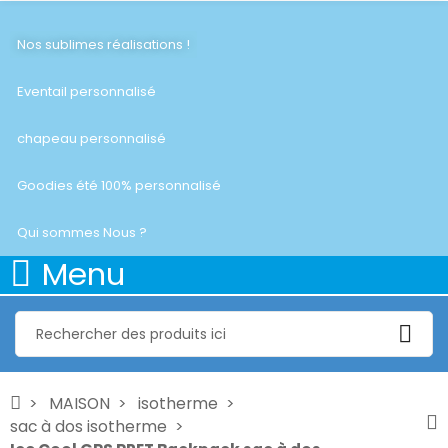
Nos sublimes réalisations !
Eventail personnalisé
chapeau personnalisé
Goodies été 100% personnalisé
Qui sommes Nous ?
Menu
MAISON
isotherme
sac à dos isotherme