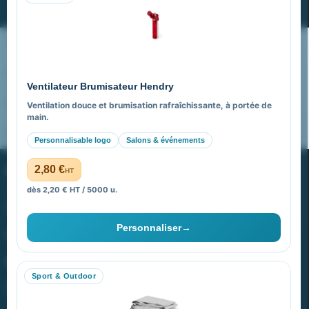
Nos expertises & accompagnement global
Pourquoi nous choisir ?
Ventilateur Brumisateur Hendry
FAQ sur Promenoch Goodies Pub France
Ventilation douce et brumisation rafraîchissante, à portée de
main.
Pourquoi ça a marché à 100% pour moi ?
Personnalisable logo
Salons & événements
PROMENOCH GOODIES
2,80 €
HT
dès 2,20 € HT / 5000 u.
Goodies Pubfrance est édité par Promenoch
Personnaliser
→
40 rue Madeleine Michelis
92 200 Neuilly
Sport & Outdoor
equipe@promenoch-goodies.com