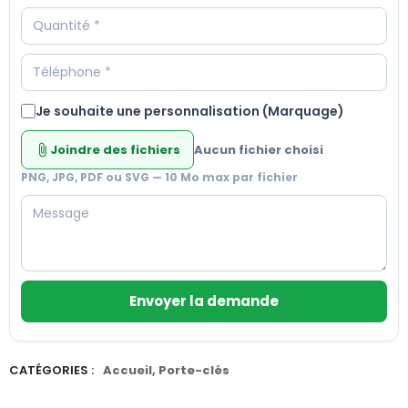
Je souhaite une personnalisation (Marquage)
Joindre des fichiers
Aucun fichier choisi
attach_file
PNG, JPG, PDF ou SVG — 10 Mo max par fichier
Envoyer la demande
CATÉGORIES :
Accueil
,
Porte-clés