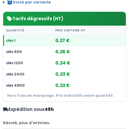
inventory_2
Stock par variante
Tarifs dégressifs (HT)
sell
QUANTITÉ
PRIX UNITAIRE HT
0,27 €
dès 1
0,26 €
dès 600
0,24 €
dès 1200
0,23 €
dès 2400
0,22 €
dès 4800
Hors frais de marquage. Prix indicatifs selon quantité.
Expédition sous
48h
local_shipping
Désolé, plus d'articles.