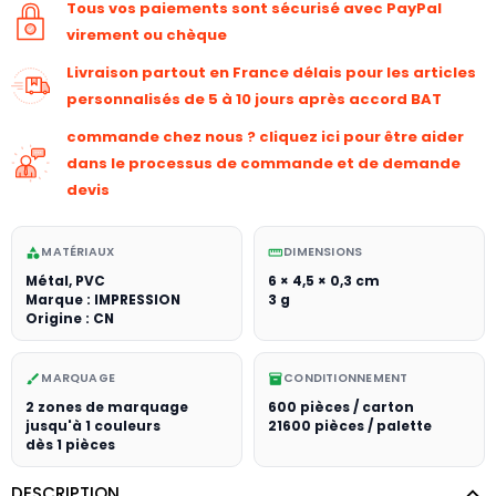
Tous vos paiements sont sécurisé avec PayPal
virement ou chèque
Livraison partout en France délais pour les articles
personnalisés de 5 à 10 jours après accord BAT
commande chez nous ? cliquez ici pour être aider
dans le processus de commande et de demande
devis
MATÉRIAUX
DIMENSIONS
category
straighten
Métal, PVC
6 × 4,5 × 0,3 cm
Marque : IMPRESSION
3 g
Origine : CN
MARQUAGE
CONDITIONNEMENT
brush
inventory_2
2 zones de marquage
600 pièces / carton
jusqu'à 1 couleurs
21600 pièces / palette
dès 1 pièces
DESCRIPTION