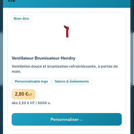
Recevez nos dernières nouvelles et nos offres spéciales
Bien-être
S’abonner
Nos expertises & accompagnement global
Pourquoi nous choisir ?
Ventilateur Brumisateur Hendry
FAQ sur Promenoch Goodies Pub France
Ventilation douce et brumisation rafraîchissante, à portée de
main.
Pourquoi ça a marché à 100% pour moi ?
Personnalisable logo
Salons & événements
PROMENOCH GOODIES
2,80 €
HT
dès 2,20 € HT / 5000 u.
Goodies Pubfrance est édité par Promenoch
Personnaliser
→
40 rue Madeleine Michelis