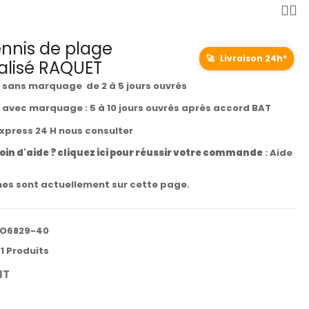
ennis de plage
🚀
Livraison 24h*
alisé RAQUET
t sans marquage de 2 à 5 jours ouvrés
t avec marquage : 5 à 10 jours ouvrés après accord BAT
express 24 H nous consulter
oin d'aide ? cliquez ici pour réussir votre commande
:
Aide
es sont actuellement sur cette page.
O6829-40
51 Produits
HT