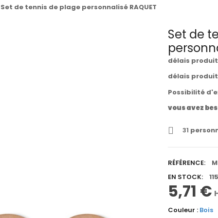
Set de tennis de plage personnalisé RAQUET
Set de t
personn
délais produi
délais produi
Possibilité d'
vous avez bes
31
personn
RÉFÉRENCE:
M
EN STOCK:
11
5,71 €
Couleur :
Bois