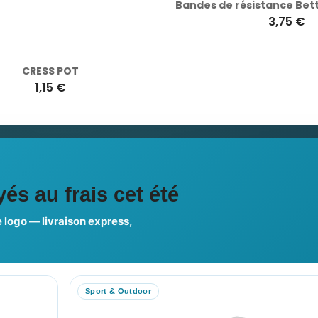
CRESS POT
1,15 €
3,75 €
ciales
és au frais cet été
 logo — livraison express,
us choisir ?
FAQ sur Promenoch Goodie
Sport & Outdoor
RE COMPTE
NOTRE SITE