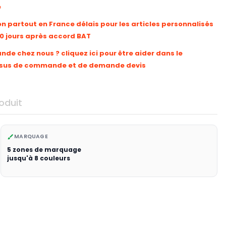
e
on partout en France délais pour les articles personnalisés
10 jours après accord BAT
e chez nous ? cliquez ici pour être aider dans le
sus de commande et de demande devis
oduit
MARQUAGE
brush
5 zones de marquage
jusqu'à 8 couleurs