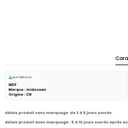
Cara
MATÉRIAUX
category
MDF
Marque : midocean
Origine : CN
délais produit sans marquage de 2 à 5 jours ouvrés
délais produit avec marquage : 5 à 10 jours ouvrés après a