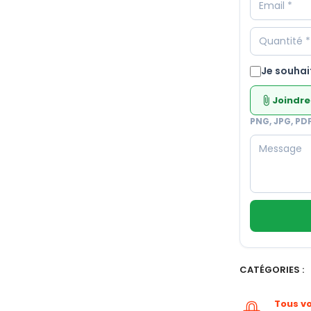
Je souhai
Joindre
attach_file
PNG, JPG, PD
CATÉGORIES :
Tous v