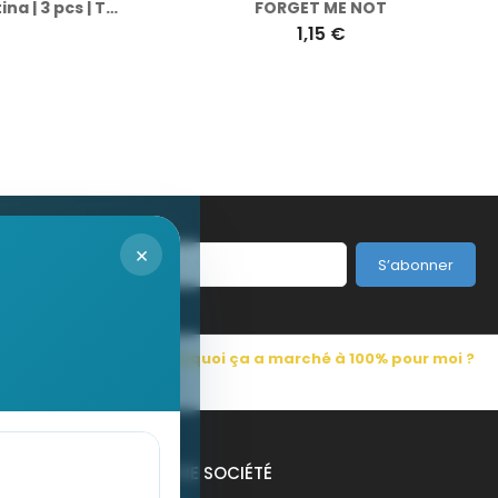
Bandes de résistance Bettina | 3 pcs | Tube plastique
FORGET ME NOT
1,15 €
×
S’abonner
s Pub France
Pourquoi ça a marché à 100% pour moi ?
NOTRE SOCIÉTÉ