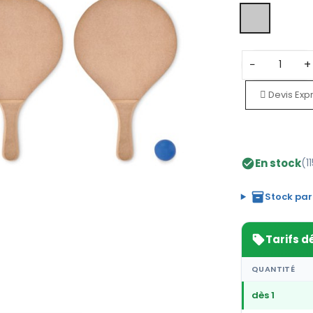
−
+
Devis Exp
En stock
(1
check_circle
inventory_2
Stock par
Tarifs d
sell
QUANTITÉ
dès 1