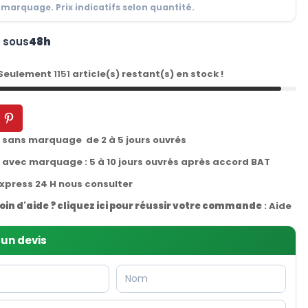
 marquage. Prix indicatifs selon quantité.
n sous
48h
 Seulement
1151
article(s) restant(s) en stock !
t sans marquage de 2 à 5 jours ouvrés
t avec marquage : 5 à 10 jours ouvrés après accord BAT
express 24 H nous consulter
oin d'aide ? cliquez ici pour réussir votre commande
:
Aide
un devis