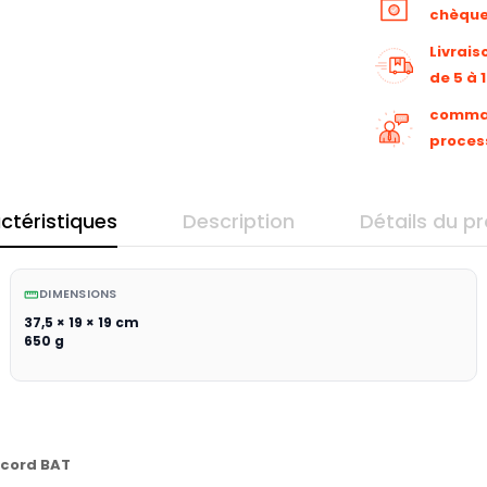
chèqu
Livrais
de 5 à 
command
proces
ctéristiques
Description
Détails du pr
DIMENSIONS
straighten
37,5 × 19 × 19 cm
650 g
ccord BAT