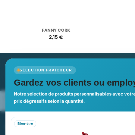
FANNY CORK
2,15 €
Newsletter
SÉLECTION FRAÎCHEUR
Recevez nos dernières nouvelles et nos offres spé
Gardez vos clients ou employ
Notre sélection de produits personnalisables avec votre
Nos expertises & accompagnement
Pourquoi no
prix dégressifs selon la quantité.
global
Bien-être
PROMENOCH GOODIES
VOT