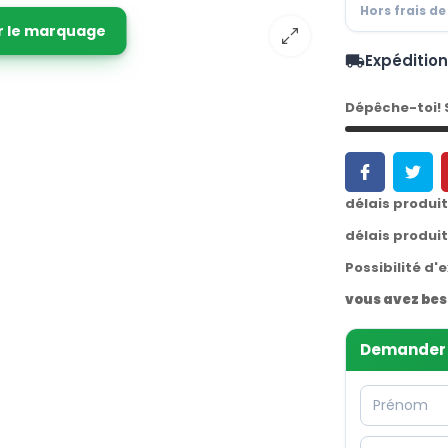
Hors frais de
r le marquage
Expéditio
local_shipping
Dépêche-toi!
délais produi
délais produi
Possibilité d'
vous avez bes
Demander 