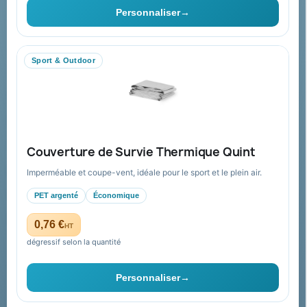
Ils nous ont fait confiance
Personnaliser
→
Livraison
Nous contacter
Sport & Outdoor
Aide & ressources
Guide : commande & devis
FAQ sur Promenoch Goodies Pub France
Couverture de Survie Thermique Quint
Conditions de retour
Imperméable et coupe-vent, idéale pour le sport et le plein air.
Paiement sécurisé
PET argenté
Économique
Plan du site
0,76 €
HT
dégressif selon la quantité
Contact & devis
Personnaliser
→
06 09 53 17 41