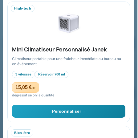
WhatsApp
High-tech
equipe@promenoch-goodies.com
Formulaire de contact
Demander un devis
Mini Climatiseur Personnalisé Janek
Climatiseur portable pour une fraîcheur immédiate au bureau ou
Recevez nos offres spéciales
en événement.
3 vitesses
Réservoir 700 ml
15,05 €
HT
dégressif selon la quantité
Vous pouvez vous désinscrire à tout moment. Vous trouverez pour
cela nos informations de contact dans les conditions d'utilisation du
Personnaliser
→
site.
Bien-être