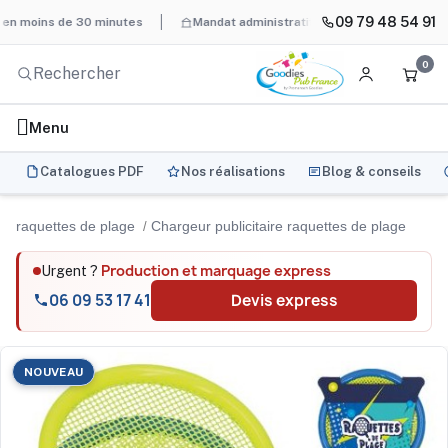
09 79 48 54 91
ins de 30 minutes
Mandat administratif & Chorus Pro
BAT syst
0
Menu
Catalogues PDF
Nos réalisations
Blog & conseils
raquettes de plage
Chargeur publicitaire raquettes de plage
Production et marquage express
Urgent ?
06 09 53 17 41
Devis express
NOUVEAU