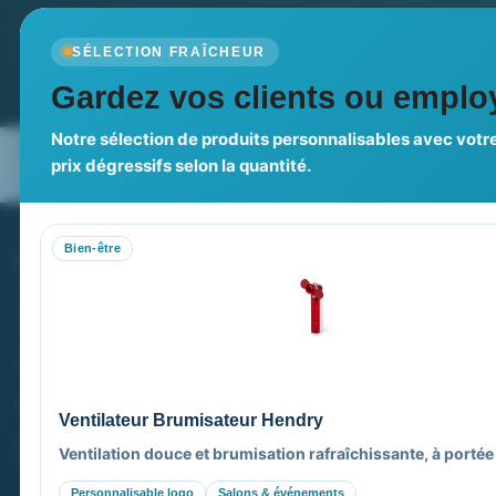
Newsletter
SÉLECTION FRAÎCHEUR
Recevez nos dernières nouvelles et nos offres spé
Gardez vos clients ou employ
Notre sélection de produits personnalisables avec votre
Nos expertises & accompagnement
Pourquoi no
prix dégressifs selon la quantité.
global
Bien-être
PROMENOCH GOODIES
VOT
Goodies Pubfrance est édité par Promenoch
M
M
40 rue Madeleine Michelis
M
92 200 Neuilly
M
Ventilateur Brumisateur Hendry
M
equipe@promenoch-goodies.com
Ventilation douce et brumisation rafraîchissante, à portée
Personnalisable logo
Salons & événements