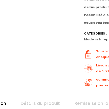
délais produi
Possibilité d'
vous avez bes
CATÉGORIES :
Made in Europ
Tous v
chèqu
Livrais
de 5 à 
command
proces
ion
Détails du produit
Remise selon la