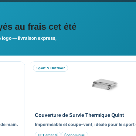
ciales
és au frais cet été
 logo — livraison express,
us choisir ?
FAQ sur Promenoch Goodie
Sport & Outdoor
RE COMPTE
NOTRE SITE
on compte
Nos Promotions
es commandes
Nouveaux Produits
es avoirs
Nous contacter
es adresses
Plan du site
Couverture de Survie Thermique Quint
es informations
 de main.
Imperméable et coupe-vent, idéale pour le sport et
PET argenté
Économique