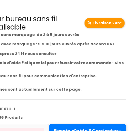
 bureau sans fil
🚀
Livraison 24h*
lisable
t sans marquage de 2 à 5 jours ouvrés
t avec marquage : 5 à 10 jours ouvrés après accord BAT
express 24 H nous consulter
oin d'aide ? cliquez ici pour réussir votre commande
:
Aide
au sans fil pour communication d'entreprise.
es sont actuellement sur cette page.
8FX7H-1
86 Produits
Besoin d'aide ? Contactez-