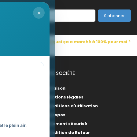
×
S’abonner
s Pub France
Pourquoi ça a marché à 100% pour moi ?
NOTRE SOCIÉTÉ
Livraison
Mentions légales
Conditions d'utilisation
A propos
Paiement sécurisé
 le plein air.
Condition de Retour