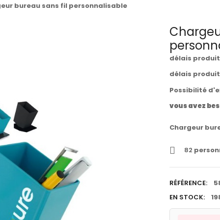
eur bureau sans fil personnalisable
Chargeur
personna
délais produi
délais produi
Possibilité d'
vous avez bes
Chargeur bure
82
personn
RÉFÉRENCE:
5
EN STOCK:
19