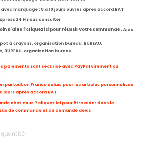
t avec marquage : 5 à 10 jours ouvrés après accord BAT
express 24 H nous consulter
oin d'aide ? cliquez ici pour réussir votre commande
:
Aide
pot à crayons
,
organisation bureau
,
BUREAU
,
e
,
BUREAU
,
organisation bureau
os paiements sont sécurisé avec PayPal virement ou
e
on partout en France délais pour les articles personnalisés
10 jours après accord BAT
e chez nous ? cliquez ici pour être aider dans le
sus de commande et de demande devis
 quantité