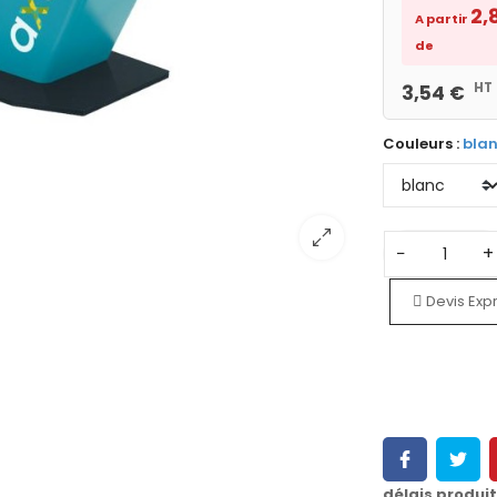
2,
A partir
de
HT
3,54 €
Couleurs :
bla
−
+
Devis Exp
délais produi