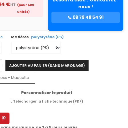
84 €
HT
(pour 500
nous !
unités)
📞 09 79 48 54 91
nc
Matières :
polystyrène (PS)
AJOUTER AU PANIER (SANS MARQUAGE)
ress + Maquette
Personnaliser le produit
Télécharger la fiche technique (PDF)
t sans marquage de 2 à 5 jours ouvrés