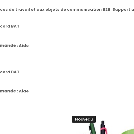
es de travail et aux objets de communication B2B. Support ut
ccord BAT
commande
:
Aide
ccord BAT
commande
:
Aide
Nouveau