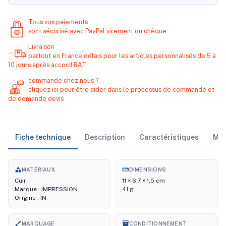
Tous vos paiements
sont sécurisé avec PayPal virement ou chèque
Livraison
partout en France délais pour les articles personnalisés de 5 à
10 jours après accord BAT
commande chez nous ?
cliquez ici pour être aider dans le processus de commande et
de demande devis
Fiche technique
Description
Caractéristiques
Ma
category
straighten
MATÉRIAUX
DIMENSIONS
Cuir
11 × 6,7 × 1,5 cm
Marque : IMPRESSION
41 g
Origine : IN
brush
inventory_2
MARQUAGE
CONDITIONNEMENT