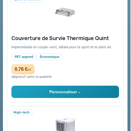
Aide & ressources
Guide : commande & devis
FAQ sur Promenoch Goodies Pub France
Couverture de Survie Thermique Quint
Conditions de retour
Imperméable et coupe-vent, idéale pour le sport et le plein air.
Paiement sécurisé
PET argenté
Économique
Plan du site
0,76 €
HT
dégressif selon la quantité
Contact & devis
Personnaliser
→
06 09 53 17 41
WhatsApp
High-tech
equipe@promenoch-goodies.com
Formulaire de contact