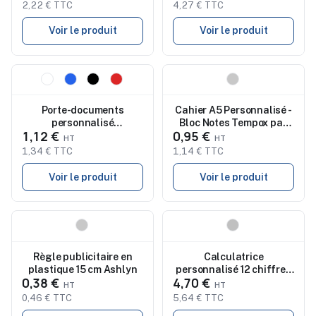
2,22 € TTC
4,27 € TTC
Voir le produit
Voir le produit
Nouveau
Nouveau
Porte-documents
Cahier A5 Personnalisé -
personnalisé
Bloc Notes Tempox pas
1,12 €
0,95 €
d'organisation de bureau
cher
Alpin
1,34 € TTC
1,14 € TTC
Voir le produit
Voir le produit
Nouveau
Nouveau
Règle publicitaire en
Calculatrice
plastique 15 cm Ashlyn
personnalisé 12 chiffres
0,38 €
4,70 €
BASICS
0,46 € TTC
5,64 € TTC