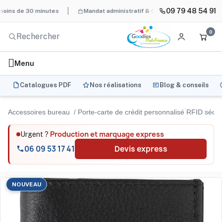
09 79 48 54 91
e 30 minutes
Mandat administratif & Chorus Pro
BAT systémat
0
Menu
Catalogues PDF
Nos réalisations
Blog & conseils
Accessoires bureau
Porte-carte de crédit personnalisé RFID sécu
Production et marquage express
Urgent ?
06 09 53 17 41
Devis express
NOUVEAU