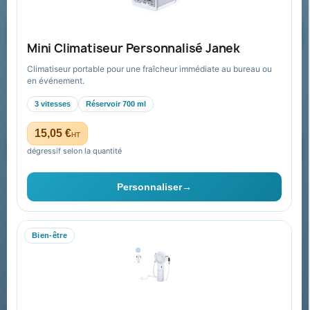
Demander un devis
Mini Climatiseur Personnalisé Janek
Climatiseur portable pour une fraîcheur immédiate au bureau ou
Recevez nos offres spéciales
en événement.
3 vitesses
Réservoir 700 ml
15,05 €
HT
dégressif selon la quantité
Vous pouvez vous désinscrire à tout moment. Vous trouverez pour
cela nos informations de contact dans les conditions d'utilisation du
Personnaliser
→
site.
Bien-être
Collectivités & administrations
Devis, mandat administratif et facturation Chorus Pro
adaptés au secteur public.