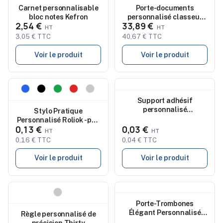
Carnet personnalisable
Porte-documents
bloc notes Kefron
personnalisé classeur
2,54 €
33,89 €
A4 en cuir reconstitué
Lilo
3,05 € TTC
40,67 € TTC
Voir le produit
Voir le produit
Nouveau
Nouveau
Support adhésif
personnalisé
Stylo Pratique
multifonction Mita
Personnalisé Roliok - pas
0,13 €
0,03 €
cher
0,16 € TTC
0,04 € TTC
Voir le produit
Voir le produit
Nouveau
Nouveau
Porte-Trombones
Élégant Personnalisé
Règle personnalisé de
Publicitaire Forsen