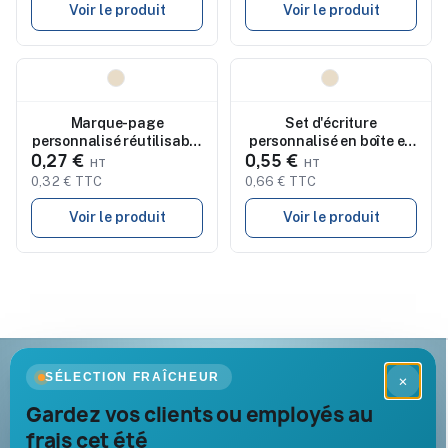
Voir le produit
Voir le produit
Nouveau
Nouveau
Marque-page
Set d'écriture
personnalisé réutilisable
personnalisé en boîte en
0,27 €
0,55 €
avec stickers IDEA
papier STOX
0,32 € TTC
0,66 € TTC
Voir le produit
Voir le produit
Goodies Pub France
SÉLECTION FRAÎCHEUR
×
Objets publicitaires · par Promenoch
Gardez vos clients ou employés au
frais cet été
Votre partenaire B2B pour les goodies et cadeaux d’affaires