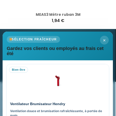
MEAS3 Mètre ruban 3M
1,94 €
×
SÉLECTION FRAÎCHEUR
Gardez vos clients ou employés au frais cet
Newsletter
été
Recevez nos dernières nouvelles et nos offres spéciales
Bien-être
S’abonner
Nos expertises & accompagnement global
Pourquoi nous choisir ?
Ventilateur Brumisateur Hendry
FAQ sur Promenoch Goodies Pub France
Ventilation douce et brumisation rafraîchissante, à portée de
main.