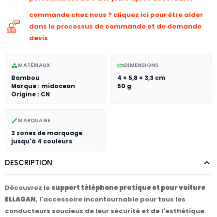
commande chez nous ? cliquez ici pour être aider
dans le processus de commande et de demande
devis
MATÉRIAUX
DIMENSIONS
category
straighten
Bambou
4 × 5,8 × 3,3 cm
Marque : midocean
50 g
Origine : CN
MARQUAGE
brush
2 zones de marquage
jusqu'à 4 couleurs
DESCRIPTION
Découvrez le
support téléphone pratique et pour voiture
ELLAGAN
, l'accessoire incontournable pour tous les
conducteurs soucieux de leur sécurité et de l'esthétique