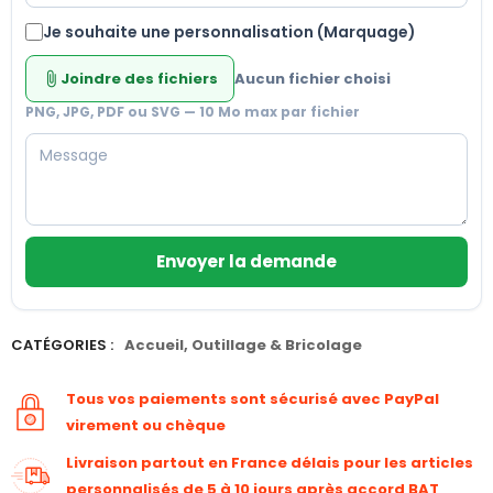
Je souhaite une personnalisation (Marquage)
Joindre des fichiers
Aucun fichier choisi
attach_file
PNG, JPG, PDF ou SVG — 10 Mo max par fichier
Envoyer la demande
CATÉGORIES :
Accueil
,
Outillage & Bricolage
Tous vos paiements sont sécurisé avec PayPal
virement ou chèque
Livraison partout en France délais pour les articles
personnalisés de 5 à 10 jours après accord BAT