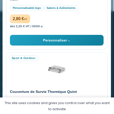
Pourquoi ça a marché à 100% pour moi ?
Personnalisable logo
Salons & événements
PROMENOCH GOODIES
2,80 €
HT
dès 2,20 € HT / 5000 u.
Goodies Pubfrance est édité par Promenoch
Personnaliser
→
40 rue Madeleine Michelis
92 200 Neuilly
Sport & Outdoor
equipe@promenoch-goodies.com
VOTRE COMPTE
NOTRE SITE
Couverture de Survie Thermique Quint
NOTRE SOCIÉTÉ
Imperméable et coupe-vent, idéale pour le sport et le plein air.
This site uses cookies and gives you control over what you want
PET argenté
Économique
to activate