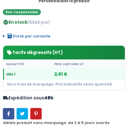
Personnaliser le produit
Éco-responsable
En stock
(6349 pcs)
check_circle
inventory_2
Stock par variante
Tarifs dégressifs (HT)
sell
QUANTITÉ
PRIX UNITAIRE HT
2,61 €
dès 1
Hors frais de marquage. Prix indicatifs selon quantité.
Expédition sous
48h
local_shipping
délais produit sans marquage de 2 à 5 jours ouvrés