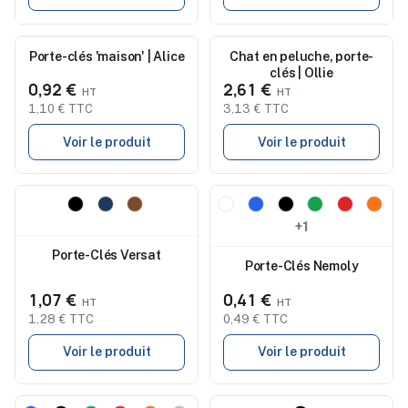
Porte-clés 'maison' | Alice
Nouveau
Nouveau
Chat en peluche, porte-
clés | Ollie
0,92 €
2,61 €
1,10 € TTC
3,13 € TTC
Voir le produit
Voir le produit
Nouveau
Nouveau
+1
Porte-Clés Versat
Porte-Clés Nemoly
1,07 €
0,41 €
1,28 € TTC
0,49 € TTC
Voir le produit
Voir le produit