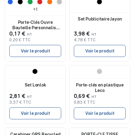
Nouveau
Nouveau
+1
Set Publicitaire Jayon
Porte-Clés Ouvre
Bouteille Personnalisé
0,17 €
3,98 €
Niken
0,20 € TTC
4,78 € TTC
Voir le produit
Voir le produit
Nouveau
Nouveau
Set Lonlok
Porte-clés en plastique
Leco
2,81 €
0,69 €
3,37 € TTC
0,83 € TTC
Voir le produit
Voir le produit
Carabiner GRS Recycled
Nouveau
Nouveau
PORTE-CLE TISSE