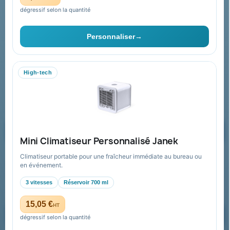
dégressif selon la quantité
Contact & devis
Personnaliser
→
06 09 53 17 41
WhatsApp
High-tech
equipe@promenoch-goodies.com
Formulaire de contact
Demander un devis
Mini Climatiseur Personnalisé Janek
Climatiseur portable pour une fraîcheur immédiate au bureau ou
Recevez nos offres spéciales
en événement.
3 vitesses
Réservoir 700 ml
15,05 €
HT
dégressif selon la quantité