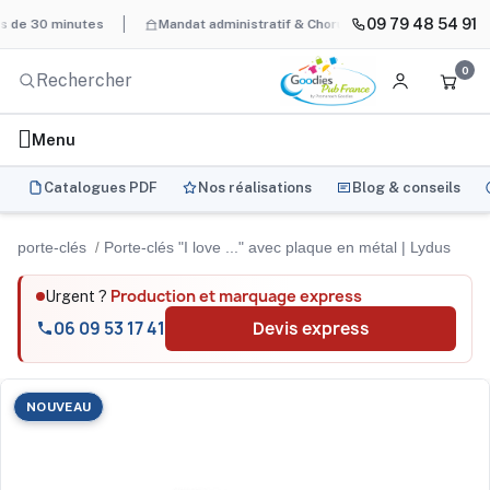
09 79 48 54 91
 minutes
Mandat administratif & Chorus Pro
BAT systématique 
0
Menu
Catalogues PDF
Nos réalisations
Blog & conseils
porte-clés
Porte-clés "I love ..." avec plaque en métal | Lydus
Production et marquage express
Urgent ?
06 09 53 17 41
Devis express
NOUVEAU