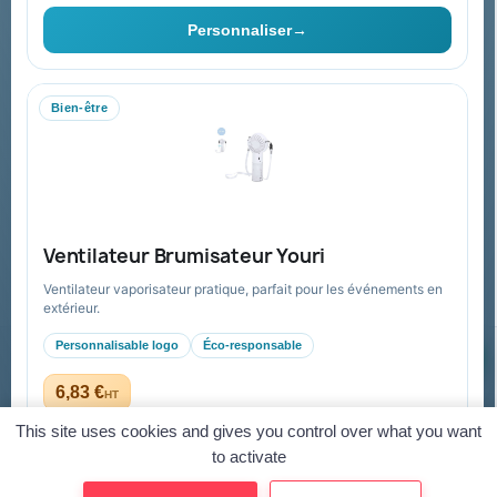
Vous pouvez vous désinscrire à tout moment. Vous trouverez pour
cela nos informations de contact dans les conditions d'utilisation du
Personnaliser
→
site.
Bien-être
Collectivités & administrations
Devis, mandat administratif et facturation Chorus Pro
adaptés au secteur public.
Espace collectivités
Ventilateur Brumisateur Youri
Ventilateur vaporisateur pratique, parfait pour les événements en
extérieur.
Personnalisable logo
Éco-responsable
© 2026 Goodies Pub France — Tous droits réservés
Mentions légales
CGV
Paiement sécurisé
Gestion des cookies
6,83 €
HT
dès 5,23 € HT en quantité
Virement
Mandat administratif
CB
Visa
Mastercard
This site uses cookies and gives you control over what you want
to activate
Personnaliser
→