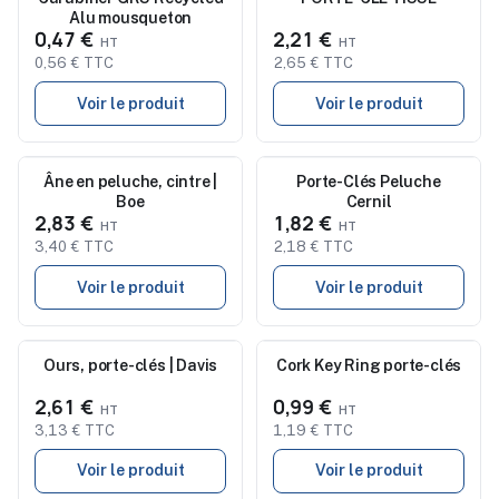
Alu mousqueton
0,47 €
2,21 €
0,56 € TTC
2,65 € TTC
Voir le produit
Voir le produit
Nouveau
Âne en peluche, cintre |
Nouveau
Porte-Clés Peluche
Boe
Cernil
2,83 €
1,82 €
3,40 € TTC
2,18 € TTC
Voir le produit
Voir le produit
Nouveau
Ours, porte-clés | Davis
Cork Key Ring porte-clés
Nouveau
2,61 €
0,99 €
3,13 € TTC
1,19 € TTC
Voir le produit
Voir le produit