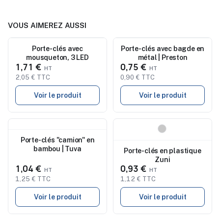
VOUS AIMEREZ AUSSI
Nouveau
Porte-clés avec
Porte-clés avec bagde en
Nouveau
mousqueton, 3 LED
métal | Preston
1,71 €
0,75 €
2,05 € TTC
0,90 € TTC
Voir le produit
Voir le produit
Nouveau
Nouveau
Porte-clés "camion" en
bambou | Tuva
Porte-clés en plastique
Zuni
1,04 €
0,93 €
1,25 € TTC
1,12 € TTC
Voir le produit
Voir le produit