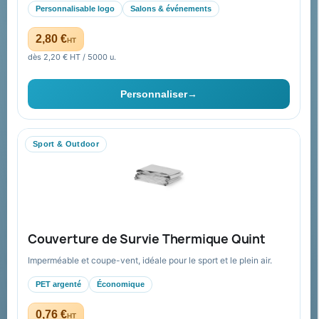
accompagnement global
Personnalisable logo
Salons & événements
Catalogue goodies
Pourquoi nous choisir ?
2,80 €
HT
Cadeaux de fin d’année
Pourquoi ça a marché à 100%
dès 2,20 € HT / 5000 u.
pour moi ?
Ils nous ont fait confiance
Personnaliser
→
Livraison
Nous contacter
Sport & Outdoor
Aide & ressources
Guide : commande & devis
FAQ sur Promenoch Goodies Pub France
Couverture de Survie Thermique Quint
Conditions de retour
Imperméable et coupe-vent, idéale pour le sport et le plein air.
Paiement sécurisé
PET argenté
Économique
Plan du site
0,76 €
HT