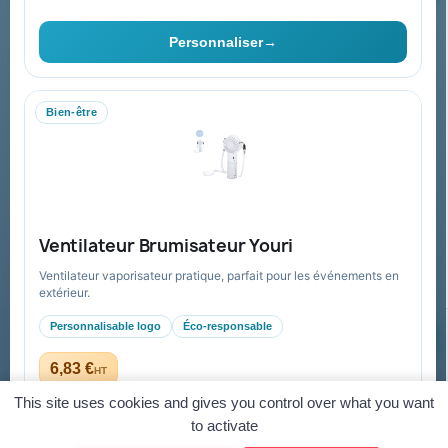
Vous pouvez vous désinscrire à tout moment. Vous trouverez pour
cela nos informations de contact dans les conditions d'utilisation du
Personnaliser
→
site.
Bien-être
Collectivités & administrations
Devis, mandat administratif et facturation Chorus Pro
adaptés au secteur public.
Espace collectivités
Ventilateur Brumisateur Youri
Ventilateur vaporisateur pratique, parfait pour les événements en
extérieur.
Personnalisable logo
Éco-responsable
© 2026 Goodies Pub France — Tous droits réservés
Mentions légales
CGV
Paiement sécurisé
Gestion des cookies
6,83 €
HT
dès 5,23 € HT en quantité
Virement
Mandat administratif
CB
Visa
Mastercard
This site uses cookies and gives you control over what you want
to activate
Personnaliser
→