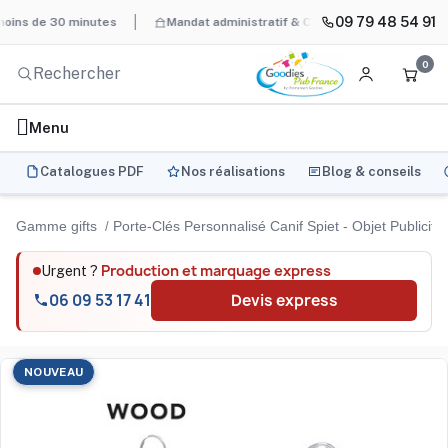
09 79 48 54 91
 de 30 minutes
Mandat administratif & Chorus Pro
BAT systéma
0
Menu
Catalogues PDF
Nos réalisations
Blog & conseils
Gamme gifts
Porte-Clés Personnalisé Canif Spiet - Objet Publicita
Production et marquage express
Urgent ?
06 09 53 17 41
Devis express
NOUVEAU