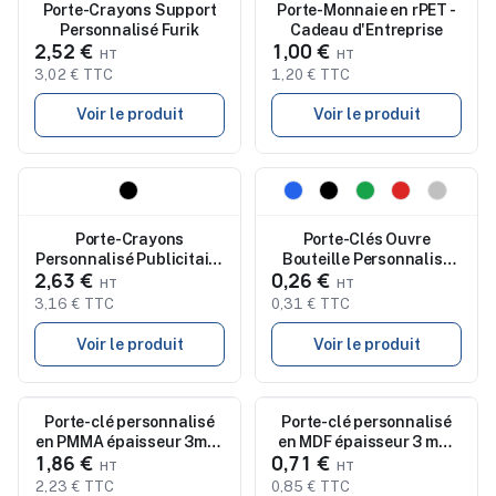
Nouveau
Porte-Crayons Support
Porte-Monnaie en rPET -
Nouveau
Personnalisé Furik
Cadeau d'Entreprise
2,52 €
1,00 €
3,02 € TTC
1,20 € TTC
Voir le produit
Voir le produit
Nouveau
Nouveau
Porte-Crayons
Porte-Clés Ouvre
Personnalisé Publicitaire
Bouteille Personnalisé
2,63 €
0,26 €
Xadry
Sawad
3,16 € TTC
0,31 € TTC
Voir le produit
Voir le produit
Nouveau
Porte-clé personnalisé
Nouveau
Porte-clé personnalisé
en PMMA épaisseur 3mm,
en MDF épaisseur 3 mm,
1,86 €
0,71 €
dimensions entre 20 cm²
format maxi 20 cm² - objet
et maximum 40 cm² - objet
publicitaire
2,23 € TTC
0,85 € TTC