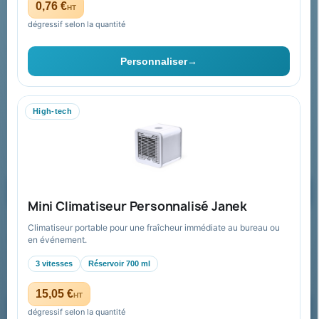
Plan du site
0,76 €
HT
dégressif selon la quantité
Contact & devis
Personnaliser
→
06 09 53 17 41
WhatsApp
High-tech
equipe@promenoch-goodies.com
Formulaire de contact
Demander un devis
Mini Climatiseur Personnalisé Janek
Climatiseur portable pour une fraîcheur immédiate au bureau ou
Recevez nos offres spéciales
en événement.
3 vitesses
Réservoir 700 ml
15,05 €
HT
dégressif selon la quantité