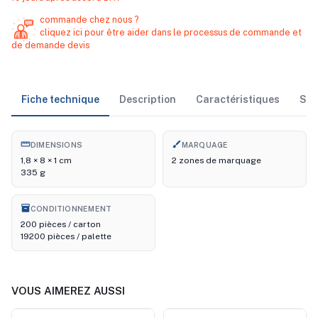
commande chez nous ?
cliquez ici pour être aider dans le processus de commande et
de demande devis
Fiche technique
Description
Caractéristiques
Sto
straighten
brush
DIMENSIONS
MARQUAGE
1,8 × 8 × 1 cm
2 zones de marquage
335 g
inventory_2
CONDITIONNEMENT
200 pièces / carton
19200 pièces / palette
VOUS AIMEREZ AUSSI