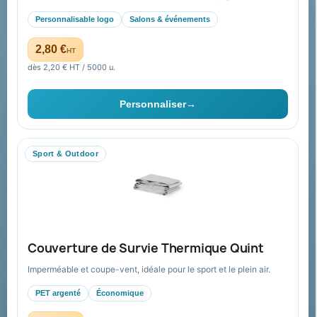
Promotions
accompagnement global
Personnalisable logo
Salons & événements
Catalogue goodies
Pourquoi nous choisir ?
2,80 €
HT
Cadeaux de fin d’année
Pourquoi ça a marché à 100%
dès 2,20 € HT / 5000 u.
pour moi ?
Ils nous ont fait confiance
Personnaliser
→
Livraison
Nous contacter
Sport & Outdoor
Aide & ressources
Guide : commande & devis
FAQ sur Promenoch Goodies Pub France
Couverture de Survie Thermique Quint
Conditions de retour
Imperméable et coupe-vent, idéale pour le sport et le plein air.
Paiement sécurisé
PET argenté
Économique