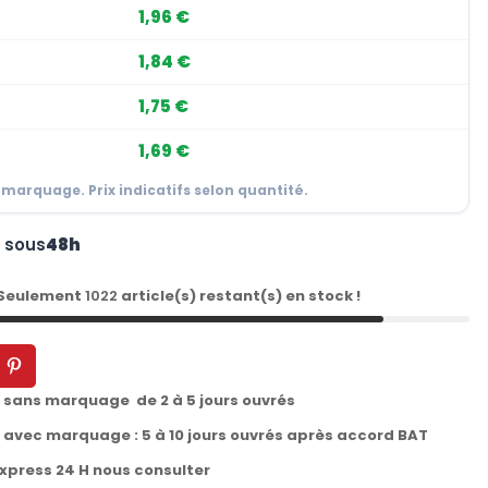
1,96 €
1,84 €
1,75 €
1,69 €
 marquage. Prix indicatifs selon quantité.
n sous
48h
 Seulement
1022
article(s) restant(s) en stock !
t sans marquage de 2 à 5 jours ouvrés
t avec marquage : 5 à 10 jours ouvrés après accord BAT
express 24 H nous consulter