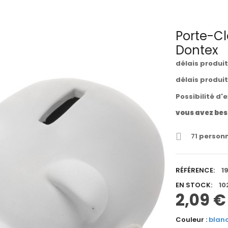
Porte-Cl
Dontex
délais produi
délais produi
Possibilité d'
vous avez bes
71
personn
RÉFÉRENCE:
1
EN STOCK:
10
2,09 €
Couleur :
blan