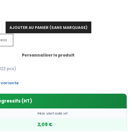
AJOUTER AU PANIER (SANS MARQUAGE)
ress
Personnaliser le produit
022 pcs)
 variante
égressifs (HT)
PRIX UNITAIRE HT
2,09 €