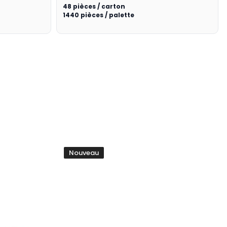
48 pièces / carton
1440 pièces / palette
Nouveau