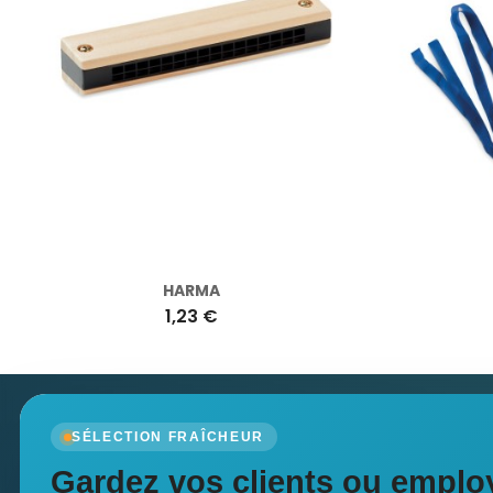
HARMA
1,23 €
Newsletter
SÉLECTION FRAÎCHEUR
Recevez nos dernières nouvelles et nos offres spé
Gardez vos clients ou employ