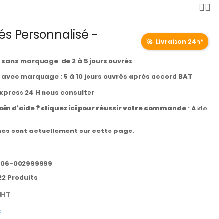
és Personnalisé -
🚀
Livraison 24h*
t sans marquage de 2 à 5 jours ouvrés
t avec marquage : 5 à 10 jours ouvrés après accord BAT
express 24 H nous consulter
oin d'aide ? cliquez ici pour réussir votre commande
:
Aide
es sont actuellement sur cette page.
906-002999999
22 Produits
HT
c