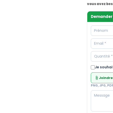
vous avez bes
Demander 
Je souhai
Joindre
attach_file
PNG, JPG, PD