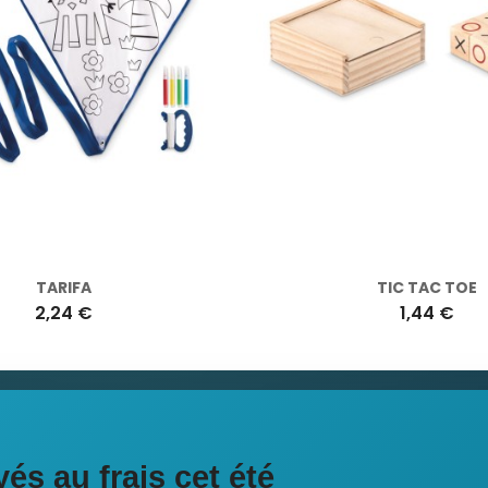
TARIFA
TIC TAC TOE
2,24 €
1,44 €
ciales
és au frais cet été