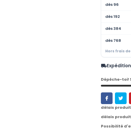
dès 96
dès 192
dès 384
dès 768
Hors frais de
Expéditio
local_shipping
Dépêche-toi!
délais produi
délais produi
Possibilité d'