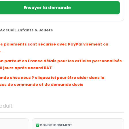
Envoyer la demande
Accueil
,
Enfants & Jouets
os paiements sont sécurisé avec PayPal virement ou
e
on partout en France délais pour les articles personnalisés
10 jours après accord BAT
e chez nous ? cliquez ici pour être aider dans le
sus de commande et de demande devis
oduit
CONDITIONNEMENT
inventory_2