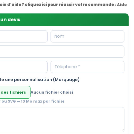
oin d'aide ? cliquez ici pour réussir votre commande
:
Aide
un devis
te une personnalisation (Marquage)
 des fichiers
Aucun fichier choisi
F ou SVG — 10 Mo max par fichier