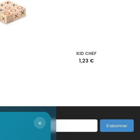
KID CHEF
1,23 €
×
S’abonner