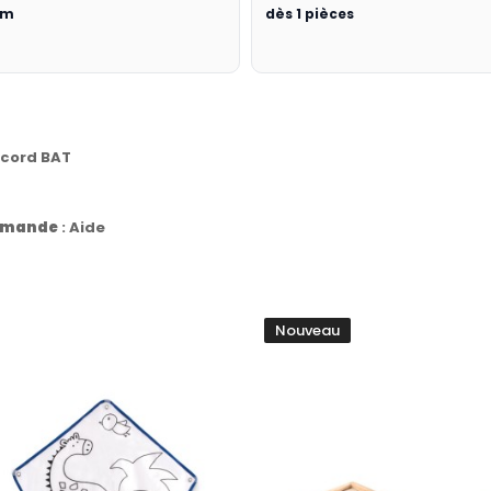
 cm
dès 1 pièces
ccord BAT
commande
:
Aide
Nouveau