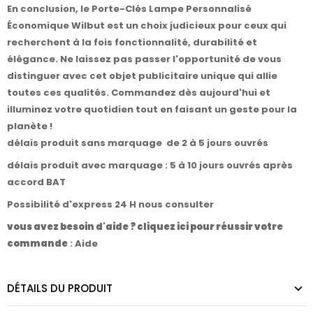
En conclusion, le Porte-Clés Lampe Personnalisé
Économique Wilbut est un choix judicieux pour ceux qui
recherchent à la fois fonctionnalité, durabilité et
élégance. Ne laissez pas passer l'opportunité de vous
distinguer avec cet objet publicitaire unique qui allie
toutes ces qualités. Commandez dès aujourd'hui et
illuminez votre quotidien tout en faisant un geste pour la
planète !
délais produit sans marquage de 2 à 5 jours ouvrés
délais produit avec marquage : 5 à 10 jours ouvrés après
accord BAT
Possibilité d'express 24 H nous consulter
vous avez besoin d'aide ? cliquez ici pour réussir votre
commande
:
Aide
DÉTAILS DU PRODUIT