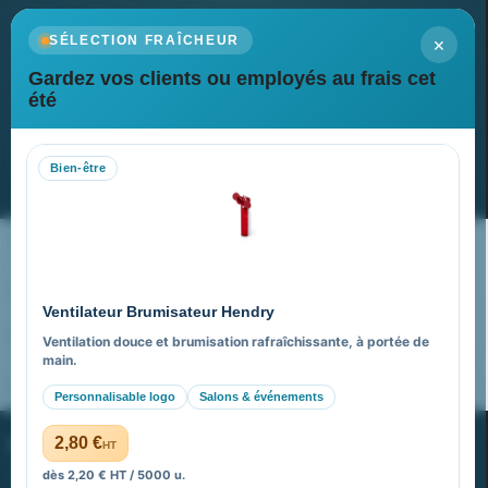
×
SÉLECTION FRAÎCHEUR
Gardez vos clients ou employés au frais cet
Newsletter
été
Recevez nos dernières nouvelles et nos offres spéciales
Bien-être
S’abonner
Nos expertises & accompagnement global
Pourquoi nous choisir ?
Ventilateur Brumisateur Hendry
FAQ sur Promenoch Goodies Pub France
Ventilation douce et brumisation rafraîchissante, à portée de
main.
Pourquoi ça a marché à 100% pour moi ?
Personnalisable logo
Salons & événements
PROMENOCH GOODIES
2,80 €
HT
dès 2,20 € HT / 5000 u.