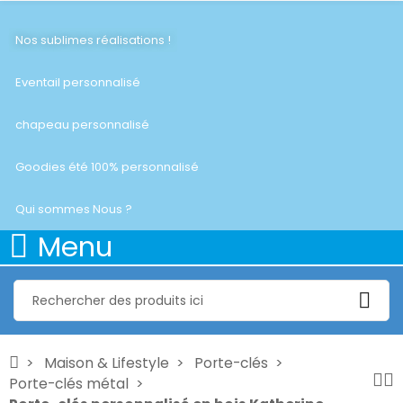
Nos sublimes réalisations !
Eventail personnalisé
chapeau personnalisé
Goodies été 100% personnalisé
Qui sommes Nous ?
Menu
Maison & Lifestyle
Porte-clés
Porte-clés métal