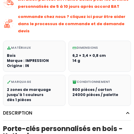
personnalisés de 5 à 10 jours après accord BAT
commande chez nous ? cliquez ici pour être aider
dans le processus de commande et de demande
devis
MATÉRIAUX
DIMENSIONS
category
straighten
Bois
6,2 × 3,4 × 0,8 cm
Marque : IMPRESSION
14 g
Origine : IN
MARQUAGE
CONDITIONNEMENT
brush
inventory_2
2 zones de marquage
800 pièces / carton
jusqu'à 1 couleurs
24000 pièces / palette
dès 1 pièces
DESCRIPTION
Porte-clés personnalisés en bois -