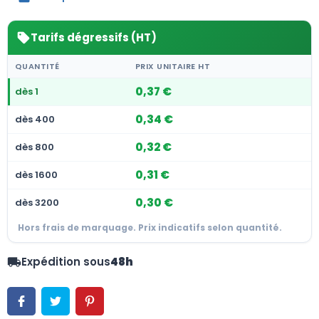
Tarifs dégressifs (HT)
sell
QUANTITÉ
PRIX UNITAIRE HT
0,37 €
dès 1
0,34 €
dès 400
0,32 €
dès 800
0,31 €
dès 1600
0,30 €
dès 3200
Hors frais de marquage. Prix indicatifs selon quantité.
Expédition sous
48h
local_shipping