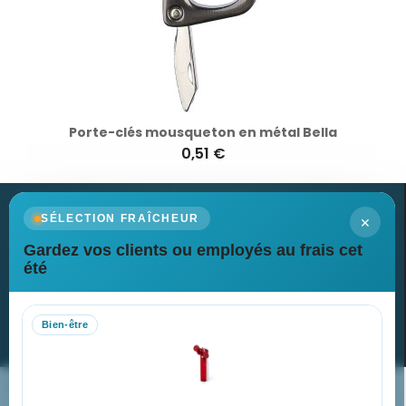
Porte-clés mousqueton en métal Bella
0,51 €
×
SÉLECTION FRAÎCHEUR
Gardez vos clients ou employés au frais cet
Newsletter
été
Recevez nos dernières nouvelles et nos offres spéciales
Bien-être
S’abonner
Nos expertises & accompagnement global