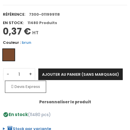
RÉFÉRENCE:
7300-011999118
EN STOCK:
11480 Produits
0,37 €
HT
Couleur :
brun
−
+
AJOUTER AU PANIER (SANS MARQUAGE)
Devis Express
Personnaliser le produit
En stock
(11480 pcs)
check_circle
inventory_2
Stock par variante