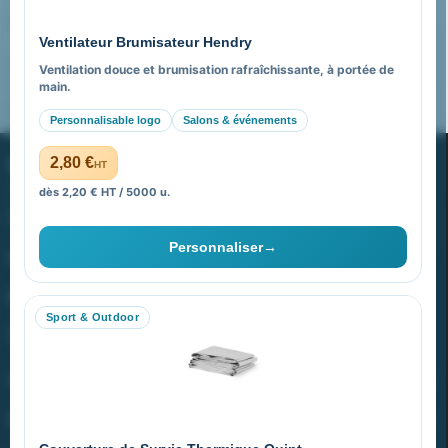
Pourquoi nous choisir ?
Ventilateur Brumisateur Hendry
FAQ sur Promenoch Goodies Pub France
Ventilation douce et brumisation rafraîchissante, à portée de
main.
Pourquoi ça a marché à 100% pour moi ?
Personnalisable logo
Salons & événements
PROMENOCH GOODIES
2,80 €
HT
dès 2,20 € HT / 5000 u.
Goodies Pubfrance est édité par Promenoch
Personnaliser
→
40 rue Madeleine Michelis
92 200 Neuilly
Sport & Outdoor
equipe@promenoch-goodies.com
VOTRE COMPTE
NOTRE SITE