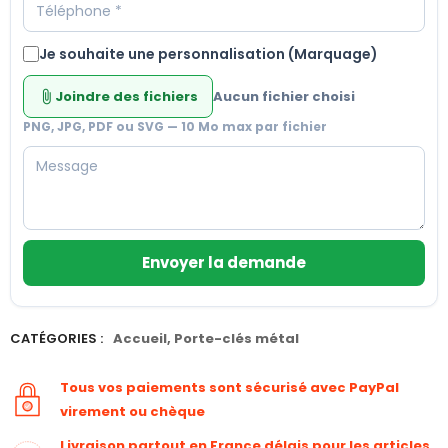
Je souhaite une personnalisation (Marquage)
Joindre des fichiers
Aucun fichier choisi
attach_file
PNG, JPG, PDF ou SVG — 10 Mo max par fichier
Envoyer la demande
CATÉGORIES :
Accueil
,
Porte-clés métal
Tous vos paiements sont sécurisé avec PayPal
virement ou chèque
Livraison partout en France délais pour les articles