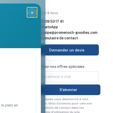
×
rces
Contact & devis
nde & devis
06 09 53 17 41
enoch Goodies
WhatsApp
equipe@promenoch-goodies.com
 retour
Formulaire de contact
urisé
Demander un devis
Recevez nos offres spéciales
Vous pouvez vous désinscrire à tout
moment. Vous trouverez pour cela nos
e plein air.
informations de contact dans les
conditions d'utilisation du site.