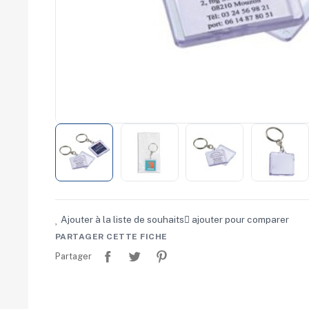
commerce
Salons
professionnels
Séminaires
Team building
Portes ouvertes
Cadeaux d'entreprise
Fin d'année
Rentrée
Cérémonies
Récompenses
Été et plage
Campagnes RSE
Voyages d'affaires
Animations
Ajouter à la liste de souhaits
ajouter pour comparer
commerciales
PARTAGER CETTE FICHE
Partager
Tweet
Pinterest
Partager