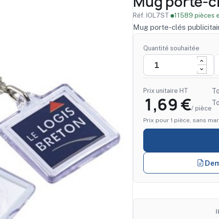
Mug porte-cl
Réf. IOL7ST
·
11589 pièces e
Mug porte-clés publicitai
Quantité souhaitée
Prix unitaire HT
To
1,69 €
T
/ pièce
Prix pour 1 pièce, sans mar
Dem