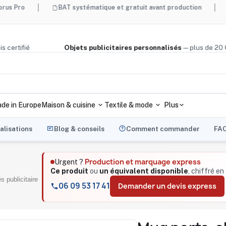
BAT systématique et gratuit avant production
Made in
ge, bois certifié
Objets publicitaires personnalisés
— plus 
de in Europe
Maison & cuisine
Textile & mode
Plus
alisations
Blog & conseils
Comment commander
FA
Production et marquage express
Urgent ?
Ce produit
ou
un équivalent disponible
, chiffré en
s publicitaire
06 09 53 17 41
Demander un devis express