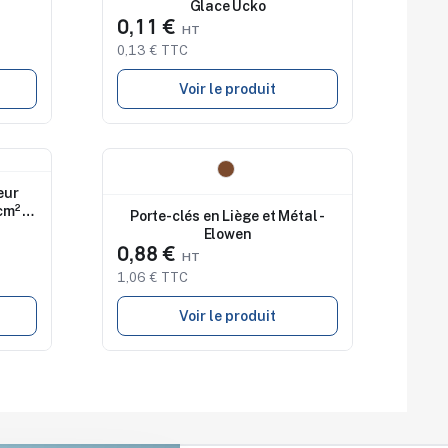
Glace Ucko
0,11 €
0,13 € TTC
Voir le produit
Nouveau
eur
cm² et
Porte-clés en Liège et Métal -
re
Elowen
0,88 €
1,06 € TTC
Voir le produit