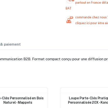
partout en France délai
BAT
commande chez nous 
cliquez ici pour être
n & paiement
ommunication B2B. Format compact conçu pour une diffusion pro
eau
Nouveau
e-Clés Personnalisé en Bois
Loupe Porte-Clés Prati
Naturel - Mappets
Personnalisée 20X - Kon