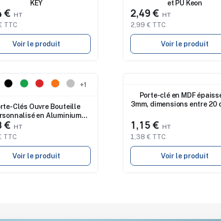
KEY
et PU Keon
4 €
2,49 €
€ TTC
2,99 € TTC
Voir le produit
Voir le produit
eau
Nouveau
+1
Porte-clé en MDF épaiss
3mm, dimensions entre 20 
rte-Clés Ouvre Bouteille
40 cm² - objet publicitai
rsonnalisé en Aluminium
8 €
1,15 €
Recyclé pas cher
€ TTC
1,38 € TTC
Voir le produit
Voir le produit