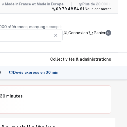
 France et Made in Europe
Plus de 20 000 références, marqua
09 79 48 54 91
·
Nous contacter
de 20 000 références, marquage compris
Conseil produit
— 
Connexion
Panier
0
clear
Collectivités & administrations
Q
Devis express en 30 min
30 minutes
.