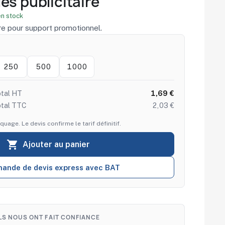
és publicitaire
n stock
re pour support promotionnel.
250
500
1000
tal HT
1,69 €
otal TTC
2,03 €
quage. Le devis confirme le tarif définitif.

Ajouter au panier
ande de devis express avec BAT
ILS NOUS ONT FAIT CONFIANCE