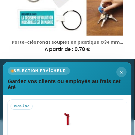
Porte-clés ronds souples en plastique Ø34 mm avec anneau de 25 mm - Personnalisé pas cher
A partir de : 0.78 €
×
SÉLECTION FRAÎCHEUR
Gardez vos clients ou employés au frais cet
Newsletter
été
Recevez nos dernières nouvelles et nos offres spéciales
Bien-être
S’abonner
Nos expertises & accompagnement global