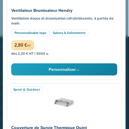
Pourquoi nous choisir ?
Ventilateur Brumisateur Hendry
FAQ sur Promenoch Goodies Pub France
Ventilation douce et brumisation rafraîchissante, à portée de
main.
Pourquoi ça a marché à 100% pour moi ?
Personnalisable logo
Salons & événements
PROMENOCH GOODIES
2,80 €
HT
dès 2,20 € HT / 5000 u.
Goodies Pubfrance est édité par Promenoch
Personnaliser
→
40 rue Madeleine Michelis
92 200 Neuilly
Sport & Outdoor
equipe@promenoch-goodies.com
VOTRE COMPTE
NOTRE SITE
Couverture de Survie Thermique Quint