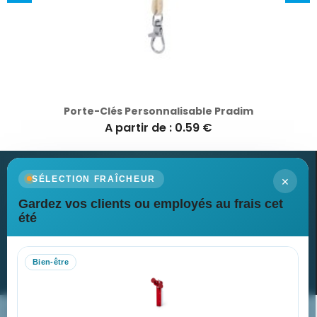
Porte-Clés Personnalisable Pradim
A partir de : 0.59 €
×
SÉLECTION FRAÎCHEUR
Gardez vos clients ou employés au frais cet
Newsletter
été
Recevez nos dernières nouvelles et nos offres spéciales
Bien-être
S’abonner
Nos expertises & accompagnement global