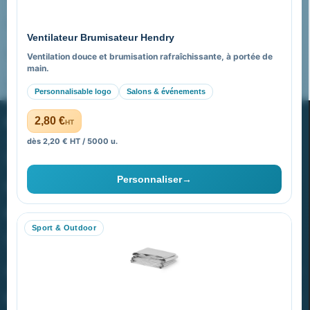
Pourquoi nous choisir ?
Ventilateur Brumisateur Hendry
FAQ sur Promenoch Goodies Pub France
Ventilation douce et brumisation rafraîchissante, à portée de
main.
Pourquoi ça a marché à 100% pour moi ?
Personnalisable logo
Salons & événements
PROMENOCH GOODIES
2,80 €
HT
dès 2,20 € HT / 5000 u.
Goodies Pubfrance est édité par Promenoch
Personnaliser
→
40 rue Madeleine Michelis
92 200 Neuilly
Sport & Outdoor
equipe@promenoch-goodies.com
VOTRE COMPTE
NOTRE SITE