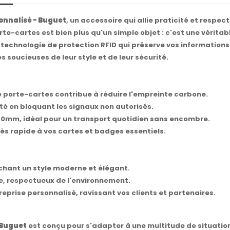
onnalisé - Buguet
, un accessoire qui allie praticité et respe
orte-cartes est bien plus qu'un simple objet : c'est une vérita
ne technologie de protection RFID qui préserve vos information
s soucieuses de leur style et de leur sécurité.
e porte-cartes contribue à réduire l'empreinte carbone.
té en bloquant les signaux non autorisés.
 90mm, idéal pour un transport quotidien sans encombre.
s rapide à vos cartes et badges essentiels.
ichant un style moderne et élégant.
le, respectueux de l'environnement.
prise personnalisé, ravissant vos clients et partenaires.
 Buguet
est conçu pour s'adapter à une multitude de situation