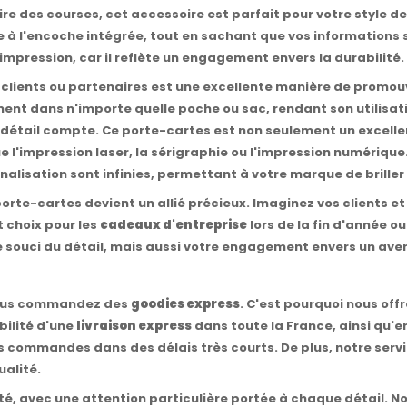
ire des courses, cet accessoire est parfait pour votre style d
à l'encoche intégrée, tout en sachant que vos informations s
mpression, car il reflète un engagement envers la durabilité.
 clients ou partenaires est une excellente manière de promouvo
lement dans n'importe quelle poche ou sac, rendant son utilis
détail compte. Ce porte-cartes est non seulement un excellen
'impression laser, la sérigraphie ou l'impression numérique.
alisation sont infinies, permettant à votre marque de brille
orte-cartes devient un allié précieux. Imaginez vos clients et
t choix pour les
cadeaux d'entreprise
lors de la fin d'année o
 souci du détail, mais aussi votre engagement envers un aven
 vous commandez des
goodies express
. C'est pourquoi nous off
ibilité d'une
livraison express
dans toute la France, ainsi qu'
os commandes dans des délais très courts. De plus, notre serv
alité.
lité, avec une attention particulière portée à chaque détail. N