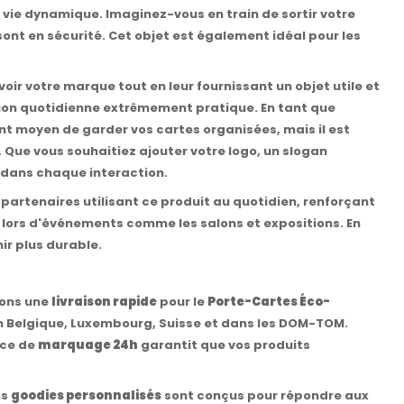
e vie dynamique. Imaginez-vous en train de sortir votre
ont en sécurité. Cet objet est également idéal pour les
ir votre marque tout en leur fournissant un objet utile et
ation quotidienne extrêmement pratique. En tant que
t moyen de garder vos cartes organisées, mais il est
 Que vous souhaitiez ajouter votre logo, un slogan
r dans chaque interaction.
 partenaires utilisant ce produit au quotidien, renforçant
u lors d'événements comme les salons et expositions. En
ir plus durable.
rons une
livraison rapide
pour le
Porte-Cartes Éco-
en Belgique, Luxembourg, Suisse et dans les DOM-TOM.
ice de
marquage 24h
garantit que vos produits
os
goodies personnalisés
sont conçus pour répondre aux