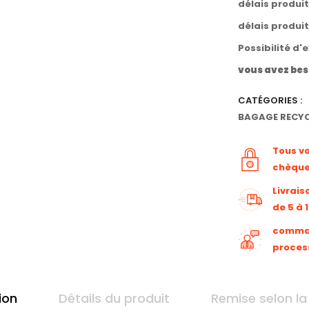
délais produi
délais produi
Possibilité d'
vous avez bes
CATÉGORIES :
BAGAGE RECYC
Tous v
chèqu
Livrais
de 5 à 
command
proces
ion
Détails du produit
Remise selon la