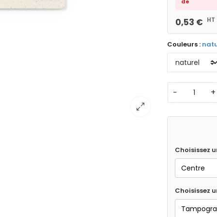
de
HT
0,53 €
Couleurs :
natu
−
+
Choisissez u
Choisissez 