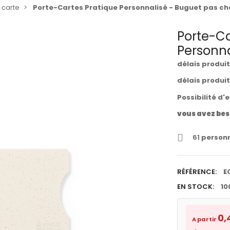
 carte
Porte-Cartes Pratique Personnalisé - Buguet pas ch
Porte-Ca
Personna
délais produi
délais produi
Possibilité d'
vous avez bes
61
personn
RÉFÉRENCE:
E
EN STOCK:
10
0,
A partir