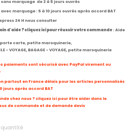
t sans marquage de 2 à 5 jours ouvrés
t avec marquage : 5 à 10 jours ouvrés après accord BAT
express 24 H nous consulter
oin d'aide ? cliquez ici pour réussir votre commande
:
Aide
porte carte
,
petite maroquinerie
,
LE - VOYAGE
,
BAGAGE - VOYAGE
,
petite maroquinerie
os paiements sont sécurisé avec PayPal virement ou
e
on partout en France délais pour les articles personnalisés
10 jours après accord BAT
e chez nous ? cliquez ici pour être aider dans le
sus de commande et de demande devis
 quantité