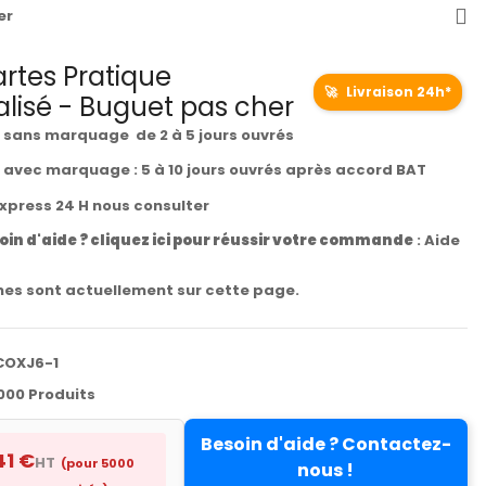
er
rtes Pratique
🚀
Livraison 24h*
lisé - Buguet pas cher
t sans marquage de 2 à 5 jours ouvrés
t avec marquage : 5 à 10 jours ouvrés après accord BAT
express 24 H nous consulter
oin d'aide ? cliquez ici pour réussir votre commande
:
Aide
es sont actuellement sur cette page.
COXJ6-1
000 Produits
Besoin d'aide ? Contactez-
41 €
HT
(pour 5000
nous !