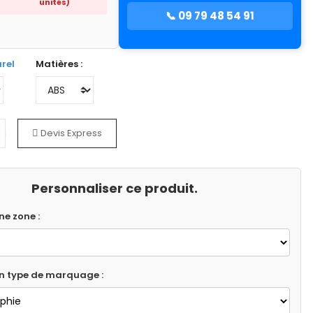
unités)
📞 09 79 48 54 91
rel
Matières :
Devis Express
Personnaliser ce produit.
ne zone :
un type de marquage :