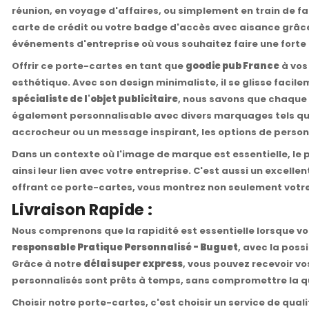
réunion, en voyage d'affaires, ou simplement en train de fa
carte de crédit ou votre badge d'accès avec aisance grâce 
événements d'entreprise où vous souhaitez faire une forte i
Offrir ce porte-cartes en tant que
goodie pub France
à vos
esthétique. Avec son design minimaliste, il se glisse faci
spécialiste de l'objet publicitaire
, nous savons que chaque 
également personnalisable avec divers marquages tels que l
accrocheur ou un message inspirant, les options de personn
Dans un contexte où l'image de marque est essentielle, le p
ainsi leur lien avec votre entreprise. C'est aussi un excellen
offrant ce porte-cartes, vous montrez non seulement votre
Livraison Rapide :
Nous comprenons que la rapidité est essentielle lorsque
responsable Pratique Personnalisé - Buguet
, avec la poss
Grâce à notre
délai super express
, vous pouvez recevoir v
personnalisés sont prêts à temps, sans compromettre la qu
Choisir notre porte-cartes, c'est choisir un service de qua