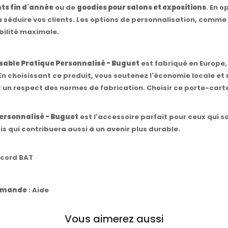
ts fin d'année
ou de
goodies pour salons et expositions
. En o
ura séduire vos clients. Les options de personnalisation, comme
bilité maximale.
able Pratique Personnalisé - Buguet
est fabriqué en Europe,
 choisissant ce produit, vous soutenez l'économie locale et 
t un respect des normes de fabrication. Choisir ce porte-cartes
ersonnalisé - Buguet
est l'accessoire parfait pour ceux qui s
s qui contribuera aussi à un avenir plus durable.
ccord BAT
commande
:
Aide
Vous aimerez aussi