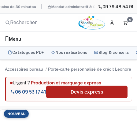
09 79 48 54 91
 de 30 minutes
Mandat administratif & Chorus Pro
BAT systém
0
Menu
Catalogues PDF
Nos réalisations
Blog & conseils
Accessoires bureau
Porte-carte personnalisé de crédit Leonore
Production et marquage express
Urgent ?
06 09 53 17 41
Devis express
NOUVEAU