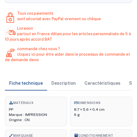
Tous vos paiements
sont sécurisé avec PayPal virement ou chèque
Livraison
partout en France délais pour les articles personnalisés de 5 à
10 jours après accord BAT
commande chez nous ?
cliquez ici pour être aider dans le processus de commande et
de demande devis
Fiche technique
Description
Caractéristiques
Sto
category
straighten
MATÉRIAUX
DIMENSIONS
PP
8,7 × 5,6 × 0,4 cm
Marque : IMPRESSION
6 g
Origine : CN
brush
inventory_2
MARQUAGE
CONDITIONNEMENT