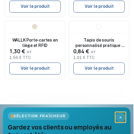
Voir le produit
Voir le produit
Nouveau
Nouveau
WALLK Porte-cartes en
Tapis de souris
liège et RFID
personnalisé pratique -
1,30 €
0,84 €
Gabriel
1,56 € TTC
1,01 € TTC
Voir le produit
Voir le produit
Goodies Pub France
SÉLECTION FRAÎCHEUR
×
Objets publicitaires · par Promenoch
Gardez vos clients ou employés au