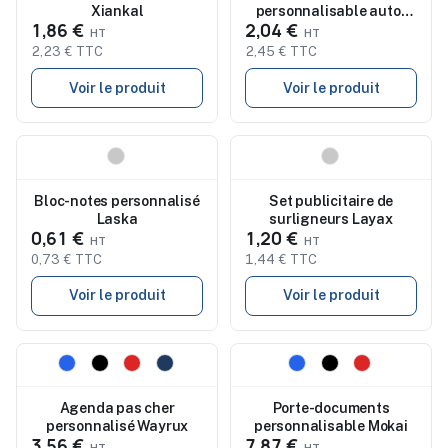
Xiankal
personnalisable auto-
1,86 €
2,04 €
collant Memokit
2,23 € TTC
2,45 € TTC
Voir le produit
Voir le produit
Nouveau
Nouveau
Bloc-notes personnalisé
Set publicitaire de
Laska
surligneurs Layax
0,61 €
1,20 €
0,73 € TTC
1,44 € TTC
Voir le produit
Voir le produit
Nouveau
Nouveau
Agenda pas cher
Porte-documents
personnalisé Wayrux
personnalisable Mokai
3,56 €
7,87 €