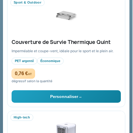
Sport & Outdoor
Aide & ressources
Guide : commande & devis
FAQ sur Promenoch Goodies Pub France
Couverture de Survie Thermique Quint
Conditions de retour
Imperméable et coupe-vent, idéale pour le sport et le plein air.
Paiement sécurisé
PET argenté
Économique
Plan du site
0,76 €
HT
dégressif selon la quantité
Contact & devis
Personnaliser
→
06 09 53 17 41
WhatsApp
High-tech
equipe@promenoch-goodies.com