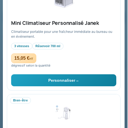
Formulaire de contact
Demander un devis
Mini Climatiseur Personnalisé Janek
Climatiseur portable pour une fraîcheur immédiate au bureau ou
Recevez nos offres spéciales
en événement.
3 vitesses
Réservoir 700 ml
15,05 €
HT
dégressif selon la quantité
Vous pouvez vous désinscrire à tout moment. Vous trouverez pour
cela nos informations de contact dans les conditions d'utilisation du
Personnaliser
→
site.
Bien-être
Collectivités & administrations
Devis, mandat administratif et facturation Chorus Pro
adaptés au secteur public.