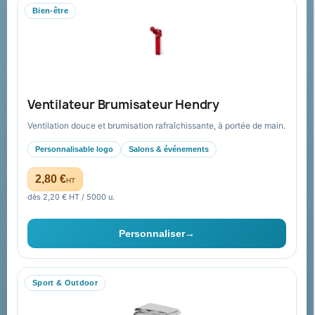
Bien-être
Mandat administratif & Chorus Pro
Paiement sécurisé
Expédition suivie
Nos produits
Notre société
Ventilateur Brumisateur Hendry
Nouveautés
À propos
Ventilation douce et brumisation rafraîchissante, à portée de main.
Nos expertises &
Promotions
accompagnement global
Personnalisable logo
Salons & événements
Catalogue goodies
Pourquoi nous choisir ?
2,80 €
HT
Cadeaux de fin d’année
Pourquoi ça a marché à 100%
dès 2,20 € HT / 5000 u.
pour moi ?
Ils nous ont fait confiance
Personnaliser
→
Livraison
Nous contacter
Sport & Outdoor