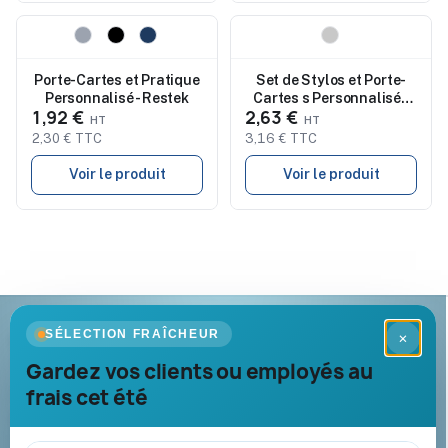
Nouveau
Nouveau
Porte-Cartes et Pratique
Set de Stylos et Porte-
Personnalisé - Restek
Cartes s Personnalisés
1,92 €
2,63 €
Jarviner à Prix Abordable
2,30 € TTC
3,16 € TTC
Voir le produit
Voir le produit
Goodies Pub France
SÉLECTION FRAÎCHEUR
×
Objets publicitaires · par Promenoch
Gardez vos clients ou employés au
frais cet été
Votre partenaire B2B pour les goodies et cadeaux d’affaires
personnalisés : conseil, marquage et livraison pour entreprises,
collectivités et administrations.