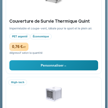
Aide & ressources
Guide : commande & devis
FAQ sur Promenoch Goodies Pub France
Couverture de Survie Thermique Quint
Conditions de retour
Imperméable et coupe-vent, idéale pour le sport et le plein air.
Paiement sécurisé
PET argenté
Économique
Plan du site
0,76 €
HT
dégressif selon la quantité
Contact & devis
Personnaliser
→
06 09 53 17 41
WhatsApp
High-tech
equipe@promenoch-goodies.com
Formulaire de contact