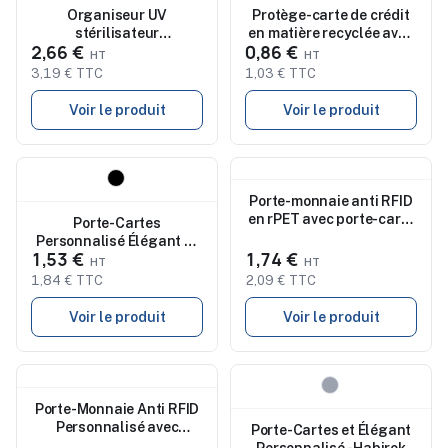
Nouveau
Organiseur UV
Nouveau
Protège-carte de crédit
stérilisateur
en matière recyclée avec
2,66 €
0,86 €
personnalisé Boxny
blindage anti RFID - objet
publicitaire
3,19 € TTC
1,03 € TTC
Voir le produit
Voir le produit
Nouveau
Nouveau
Porte-monnaie anti RFID
en rPET avec porte-carte
Porte-Cartes
de crédit - Personnalisé
Personnalisé Élégant et
1,53 €
1,74 €
Sécurisé RFID Guarex
1,84 € TTC
2,09 € TTC
Voir le produit
Voir le produit
Nouveau
Nouveau
Porte-Monnaie Anti RFID
Personnalisé avec
Porte-Cartes et Élégant
Compartiment pour Carte
Personnalisé - Habirok