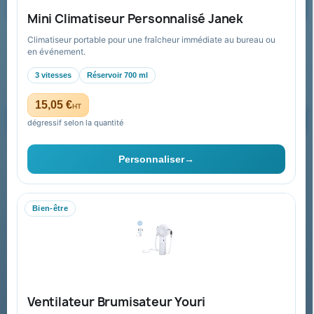
Demander un devis
Mini Climatiseur Personnalisé Janek
Climatiseur portable pour une fraîcheur immédiate au bureau ou
Recevez nos offres spéciales
en événement.
3 vitesses
Réservoir 700 ml
15,05 €
HT
dégressif selon la quantité
Vous pouvez vous désinscrire à tout moment. Vous trouverez pour
cela nos informations de contact dans les conditions d'utilisation du
Personnaliser
→
site.
Bien-être
Collectivités & administrations
Devis, mandat administratif et facturation Chorus Pro
adaptés au secteur public.
Espace collectivités
Ventilateur Brumisateur Youri