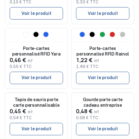
0,10 € TTC
5,33 € TTC
Voir le produit
Voir le produit
Nouveau
Nouveau
Porte-cartes
Porte-cartes
personnalisé RFID Yara
personnalisé RFID Rainol
0,46 €
1,22 €
0,55 € TTC
1,46 € TTC
Voir le produit
Voir le produit
Nouveau
Tapis de souris porte
Nouveau
Gourde porte carte
carte personnalisable
cadeau entreprise
0,45 €
0,48 €
0,54 € TTC
0,58 € TTC
Voir le produit
Voir le produit