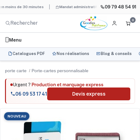
09 79 48 54 91
ins de 30 minutes
Mandat administratif & Chorus Pro
BAT sys
0
Menu
Catalogues PDF
Nos réalisations
Blog & conseils
porte carte
Porte-cartes personnalisable
Production et marquage express
Urgent ?
06 09 53 17 41
Devis express
NOUVEAU