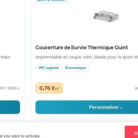
Livraison
Nous contacter
Couverture de Survie Thermique Quint
 main.
Imperméable et coupe-vent, idéale pour le sport et l
PET argenté
Économique
0,76 €
 HT / 5000 u.
d
HT
aptés au secteur public.
Personnaliser
→
Bien-être
O
Mentions légales
CGV
Paiement sécurisé
Gestion des cookies
at you want to activate