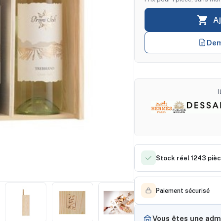

A
Dem
Stock réel 1243 piè
Paiement sécurisé
Vous êtes une admi