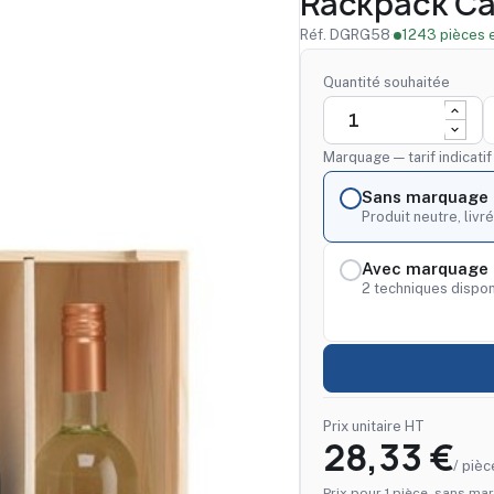
Rackpack Ca
Réf. DGRG58
·
1243 pièces 
Quantité souhaitée
Marquage — tarif indicati
Sans marquage
Produit neutre, livré
Avec marquage 
2 techniques dispon
Prix unitaire HT
28,33 €
/ pièc
Prix pour 1 pièce, sans mar