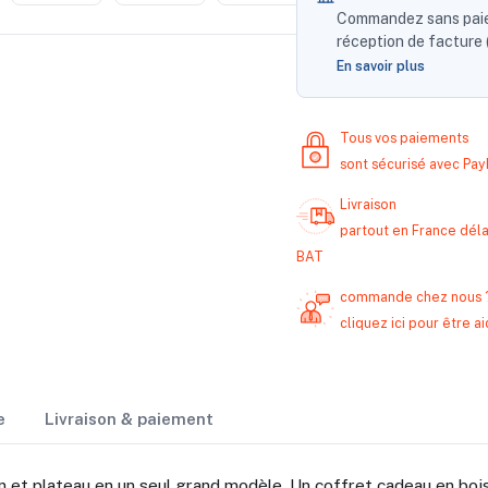
Commandez sans paiem
réception de facture (
En savoir plus
Tous vos paiements
sont sécurisé avec Pa
Livraison
partout en France délai
BAT
commande chez nous 
cliquez ici pour être
e
Livraison & paiement
 et plateau en un seul grand modèle. Un coffret cadeau en bois