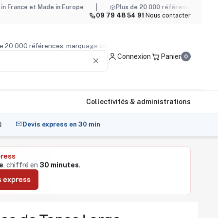
t Made in Europe
Plus de 20 000 références, marquage compri
09 79 48 54 91
·
Nous contacter
 plus de 20 000 références, marquage compris
Conseil pro
Connexion
Panier
0
clear
Collectivités & administrations
Q
Devis express en 30 min
press
e
, chiffré en
30 minutes
.
s express