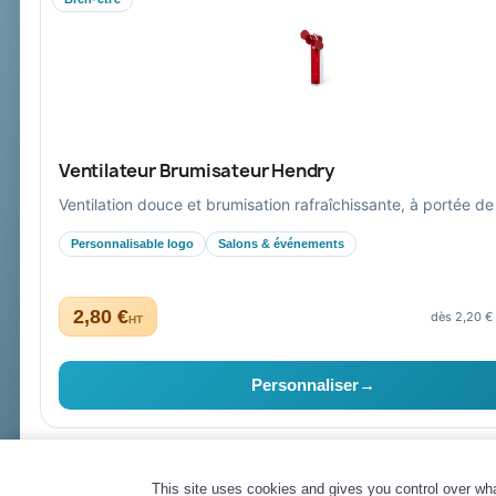
Mandat administratif & Chorus Pro
Paiement sécurisé
Expédition suivie
Ventilateur Brumisateur Hendry
Ventilation douce et brumisation rafraîchissante, à portée de
Personnalisable logo
Salons & événements
2,80 €
dès 2,20 €
HT
Collectivités & administrations
Devis, mandat administratif et facturation Chorus Pro ad
Personnaliser
→
High-tech
© 2026 Goodies Pub France — Tous droits réservés
This site uses cookies and gives you control over wh