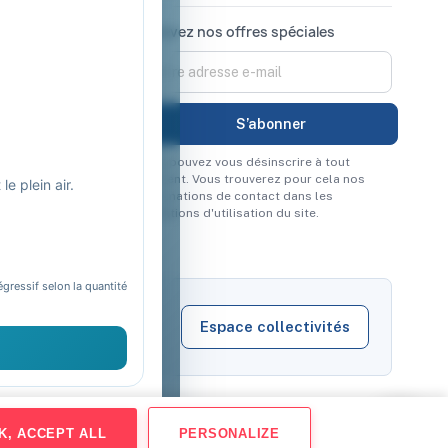
Recevez nos offres spéciales
Vous pouvez vous désinscrire à tout
moment. Vous trouverez pour cela nos
e plein air.
informations de contact dans les
conditions d'utilisation du site.
égressif selon la quantité
Espace collectivités
K, ACCEPT ALL
PERSONALIZE
Virement
Mandat administratif
CB
Visa
Mastercard