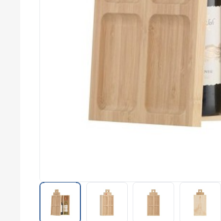
commerce
Salons
professionnels
Séminaires
Team building
Portes ouvertes
Cadeaux d'entreprise
Fin d'année
Rentrée
Cérémonies
Récompenses
Été et plage
Campagnes RSE
Voyages d'affaires
Animations
commerciales