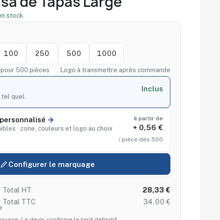
sa de Tapas Large
en stock
100
250
500
1000
f pour 500 pièces
Logo à transmettre après commande
Inclus
 tel quel.
à partir de
personnalisé
+ 0,56 €
ibles · zone, couleurs et logo au choix
/ pièce dès 500
Configurer le marquage
Total HT
28,33 €
Total TTC
34,00 €
e
quage. Le devis confirme le tarif définitif.