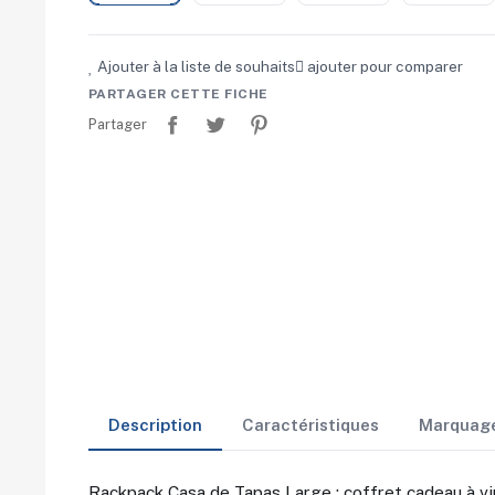
Ajouter à la liste de souhaits
ajouter pour comparer
PARTAGER CETTE FICHE
Partager
Tweet
Pinterest
Partager
Description
Caractéristiques
Marquag
Rackpack Casa de Tapas Large : coffret cadeau à vin