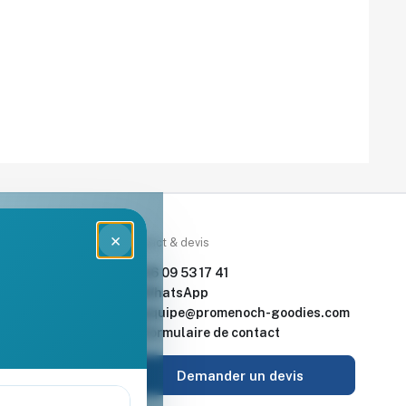
×
rces
Contact & devis
nde & devis
06 09 53 17 41
enoch Goodies
WhatsApp
equipe@promenoch-goodies.com
 retour
Formulaire de contact
urisé
Demander un devis