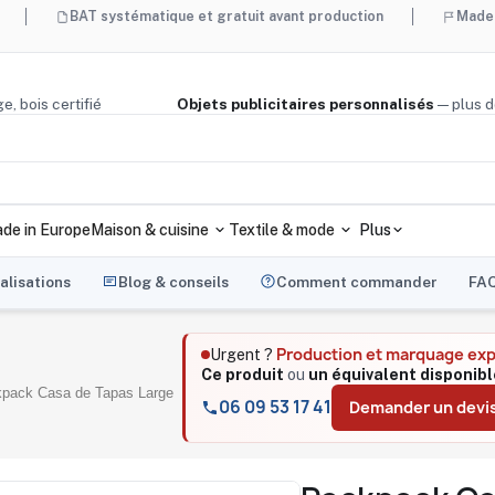
AT systématique et gratuit avant production
Made in France e
é, liège, bois certifié
Objets publicitaires personnalisés
—
de in Europe
Maison & cuisine
Textile & mode
Plus
alisations
Blog & conseils
Comment commander
FA
Production et marquage ex
Urgent ?
Ce produit
ou
un équivalent disponibl
pack Casa de Tapas Large
06 09 53 17 41
Demander un devi