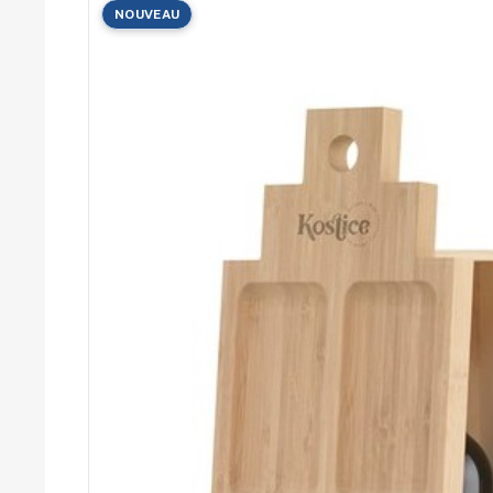
Cérémonies
NOUVEAU
Récompenses
Été et plage
Campagnes RSE
Voyages d'affaires
Animations
commerciales
Entreprises
Collectivités
Administrations
Écoles
Associations
Comités d'entreprise
Agences
événementielles
Hôtellerie
Restauration
Domaines viticoles
Maisons de luxe
Marchés publics
Chambres de