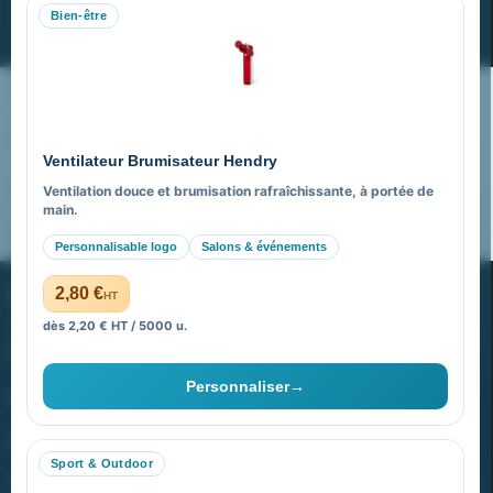
Bien-être
S’abonner
Nos expertises & accompagnement global
Pourquoi nous choisir ?
Ventilateur Brumisateur Hendry
FAQ sur Promenoch Goodies Pub France
Ventilation douce et brumisation rafraîchissante, à portée de
main.
Pourquoi ça a marché à 100% pour moi ?
Personnalisable logo
Salons & événements
PROMENOCH GOODIES
2,80 €
HT
dès 2,20 € HT / 5000 u.
Goodies Pubfrance est édité par Promenoch
Personnaliser
→
40 rue Madeleine Michelis
92 200 Neuilly
Sport & Outdoor
equipe@promenoch-goodies.com