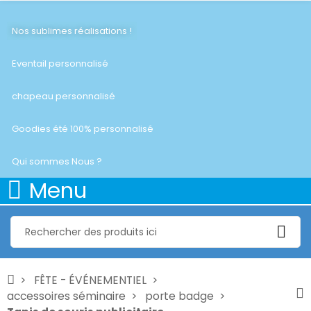
Nos sublimes réalisations !
Eventail personnalisé
chapeau personnalisé
Goodies été 100% personnalisé
Qui sommes Nous ?
Menu
FÊTE - ÉVÉNEMENTIEL
accessoires séminaire
porte badge