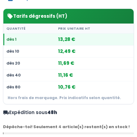
Tarifs dégressifs (HT)
sell
QUANTITÉ
PRIX UNITAIRE HT
13,28 €
dès 1
12,49 €
dès 10
11,69 €
dès 20
11,16 €
dès 40
10,76 €
dès 80
Hors frais de marquage. Prix indicatifs selon quantité.
Expédition sous
48h
local_shipping
Dépêche-toi! Seulement
4
article(s) restant(s) en stock !