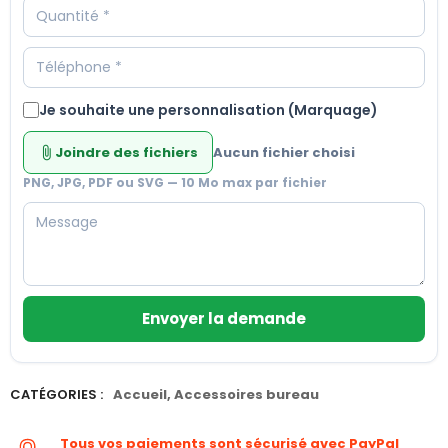
Je souhaite une personnalisation (Marquage)
Joindre des fichiers
Aucun fichier choisi
attach_file
PNG, JPG, PDF ou SVG — 10 Mo max par fichier
Envoyer la demande
CATÉGORIES :
Accueil
,
Accessoires bureau
Tous vos paiements sont sécurisé avec PayPal