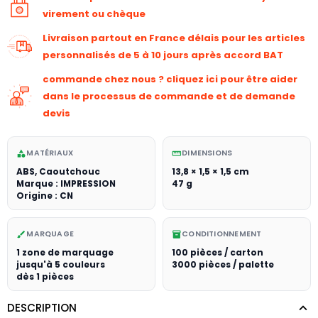
virement ou chèque
Livraison partout en France délais pour les articles
personnalisés de 5 à 10 jours après accord BAT
commande chez nous ? cliquez ici pour être aider
dans le processus de commande et de demande
devis
MATÉRIAUX
DIMENSIONS
category
straighten
ABS, Caoutchouc
13,8 × 1,5 × 1,5 cm
Marque : IMPRESSION
47 g
Origine : CN
MARQUAGE
CONDITIONNEMENT
brush
inventory_2
1 zone de marquage
100 pièces / carton
jusqu'à 5 couleurs
3000 pièces / palette
dès 1 pièces
DESCRIPTION