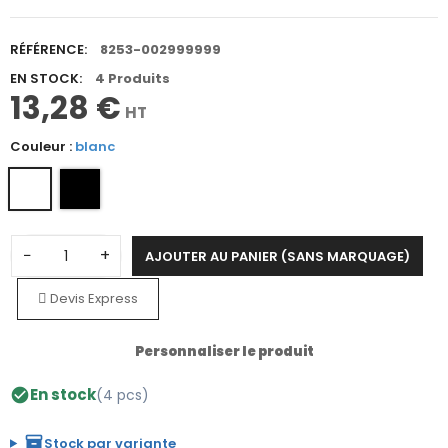
RÉFÉRENCE:
8253-002999999
EN STOCK:
4 Produits
13,28 €
HT
Couleur :
blanc
−
+
AJOUTER AU PANIER (SANS MARQUAGE)
Devis Express
Personnaliser le produit
En stock
(4 pcs)
check_circle
inventory_2
Stock par variante