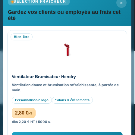
×
SÉLECTION FRAÎCHEUR
Gardez vos clients ou employés au frais cet
Newsletter
été
Recevez nos dernières nouvelles et nos offres spéciales
Bien-être
S’abonner
Nos expertises & accompagnement global
Pourquoi nous choisir ?
Ventilateur Brumisateur Hendry
FAQ sur Promenoch Goodies Pub France
Ventilation douce et brumisation rafraîchissante, à portée de
main.
Pourquoi ça a marché à 100% pour moi ?
Personnalisable logo
Salons & événements
PROMENOCH GOODIES
2,80 €
HT
dès 2,20 € HT / 5000 u.
Goodies Pubfrance est édité par Promenoch