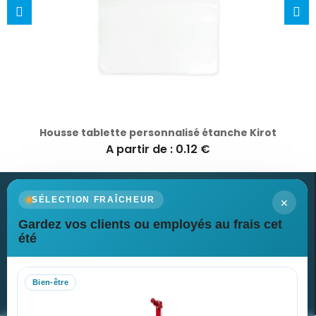
Housse tablette personnalisé étanche Kirot
A partir de : 0.12 €
×
SÉLECTION FRAÎCHEUR
Gardez vos clients ou employés au frais cet
Newsletter
été
Recevez nos dernières nouvelles et nos offres spéciales
Bien-être
S’abonner