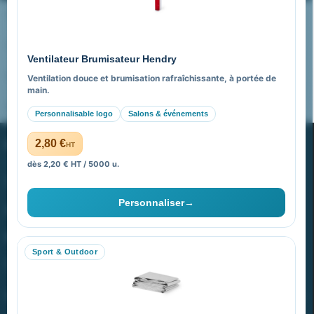
Nos expertises & accompagnement global
Pourquoi nous choisir ?
Ventilateur Brumisateur Hendry
FAQ sur Promenoch Goodies Pub France
Ventilation douce et brumisation rafraîchissante, à portée de
main.
Pourquoi ça a marché à 100% pour moi ?
Personnalisable logo
Salons & événements
PROMENOCH GOODIES
2,80 €
HT
dès 2,20 € HT / 5000 u.
Goodies Pubfrance est édité par Promenoch
Personnaliser
→
40 rue Madeleine Michelis
92 200 Neuilly
Sport & Outdoor
equipe@promenoch-goodies.com
VOTRE COMPTE