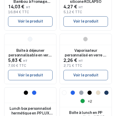
Bambou à Fromage
silicone KOLAPSO
14,03 €
4,27 €
Regina
16,84 € TTC
5,12 € TTC
Voir le produit
Voir le produit
Nouveau
Nouveau
Boîte à déjeuner
Vaporisateur
personnalisable en verre
personnalisé en verre et
5,83 €
2,26 €
et bambou TUNDRA
inox pour huile - Caius
7,00 € TTC
2,71 € TTC
Voir le produit
Voir le produit
Nouveau
Nouveau
+2
Lunch box personnalisé
Boîte à lunch en PP
hermétique en PP LUX