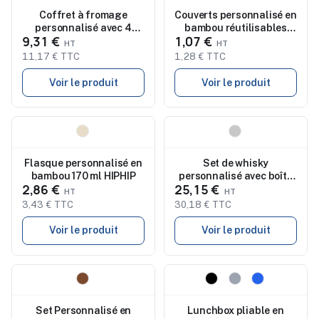
Coffret à fromage
Couverts personnalisé en
personnalisé avec 4
bambou réutilisables
9,31 €
1,07 €
ustensiles COMTE
SETBOO
11,17 € TTC
1,28 € TTC
Voir le produit
Voir le produit
Nouveau
Nouveau
Flasque personnalisé en
Set de whisky
bambou 170 ml HIPHIP
personnalisé avec boîte
2,86 €
25,15 €
en bambou INVERNESS
3,43 € TTC
30,18 € TTC
Voir le produit
Voir le produit
Nouveau
Nouveau
Set Personnalisé en
Lunchbox pliable en