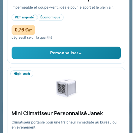
Conditions de retour
Imperméable et coupe-vent, idéale pour le sport et le plein air.
Paiement sécurisé
PET argenté
Économique
Plan du site
0,76 €
HT
dégressif selon la quantité
Contact & devis
Personnaliser
→
06 09 53 17 41
WhatsApp
High-tech
equipe@promenoch-goodies.com
Formulaire de contact
Demander un devis
Mini Climatiseur Personnalisé Janek
Climatiseur portable pour une fraîcheur immédiate au bureau ou
Recevez nos offres spéciales
en événement.