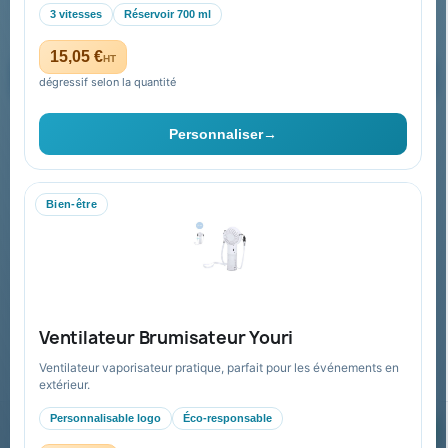
3 vitesses
Réservoir 700 ml
15,05 €
HT
dégressif selon la quantité
Vous pouvez vous désinscrire à tout moment. Vous trouverez pour
cela nos informations de contact dans les conditions d'utilisation du
Personnaliser
→
site.
Bien-être
Collectivités & administrations
Devis, mandat administratif et facturation Chorus Pro
adaptés au secteur public.
Espace collectivités
Ventilateur Brumisateur Youri
Ventilateur vaporisateur pratique, parfait pour les événements en
extérieur.
Personnalisable logo
Éco-responsable
© 2026 Goodies Pub France — Tous droits réservés