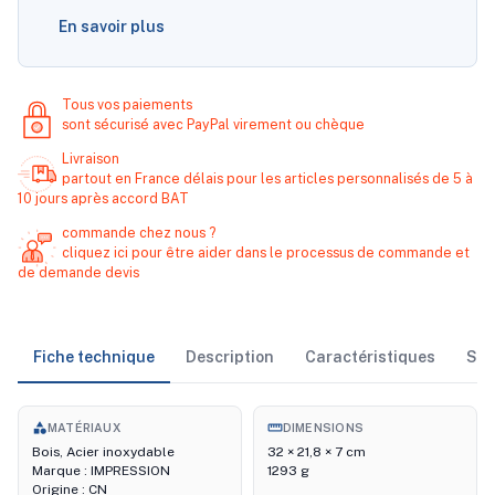
En savoir plus
Tous vos paiements
sont sécurisé avec PayPal virement ou chèque
Livraison
partout en France délais pour les articles personnalisés de 5 à
10 jours après accord BAT
commande chez nous ?
cliquez ici pour être aider dans le processus de commande et
de demande devis
Fiche technique
Description
Caractéristiques
Sto
category
straighten
MATÉRIAUX
DIMENSIONS
Bois, Acier inoxydable
32 × 21,8 × 7 cm
Marque : IMPRESSION
1293 g
Origine : CN