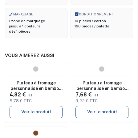
brush
inventory_2
MARQUAGE
CONDITIONNEMENT
1 zone de marquage
10 pièces / carton
jusqu'à 1 couleurs
160 pièces / palette
dès 1 pièces
VOUS AIMEREZ AUSSI
Nouveau
Nouveau
Plateau à fromage
Plateau à fromage
personnalisé en bambou
personnalisé en bambou
4,82 €
7,68 €
DARFIELD
GLENAVY
5,78 € TTC
9,22 € TTC
Voir le produit
Voir le produit
Nouveau