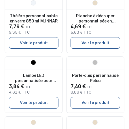
Nouveau
Nouveau
Théière personnalisable
Planche à découper
en verre 850 ml MUNNAR
personnalisée en
7,79 €
4,69 €
bambou et marbre GINO
9,35 € TTC
5,63 € TTC
Voir le produit
Voir le produit
Nouveau
Nouveau
Lampe LED
Porte-clés personnalisé
personnalisée pour
Pelcu
3,84 €
7,40 €
bouteille 800 mAh
TOMSON
4,61 € TTC
8,88 € TTC
Voir le produit
Voir le produit
Nouveau
Nouveau