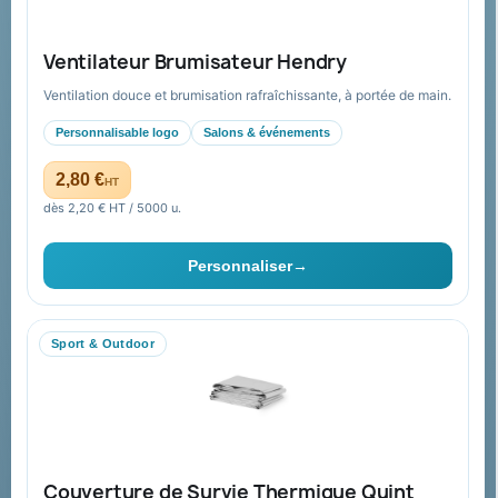
Nos produits
Notre société
Ventilateur Brumisateur Hendry
Nouveautés
À propos
Ventilation douce et brumisation rafraîchissante, à portée de main.
Nos expertises &
Promotions
accompagnement global
Personnalisable logo
Salons & événements
Catalogue goodies
Pourquoi nous choisir ?
2,80 €
HT
Cadeaux de fin d’année
Pourquoi ça a marché à 100%
dès 2,20 € HT / 5000 u.
pour moi ?
Ils nous ont fait confiance
Personnaliser
→
Livraison
Nous contacter
Sport & Outdoor
Aide & ressources
Guide : commande & devis
FAQ sur Promenoch Goodies Pub France
Couverture de Survie Thermique Quint