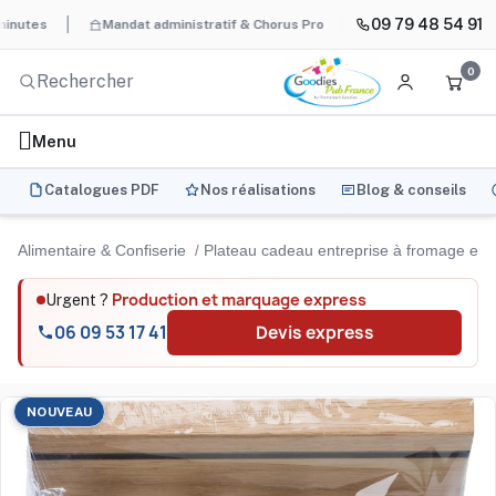
09 79 48 54 91
Mandat administratif & Chorus Pro
BAT systématique et gratu
0
Menu
Catalogues PDF
Nos réalisations
Blog & conseils
Alimentaire & Confiserie
Plateau cadeau entreprise à fromage en b
Production et marquage express
Urgent ?
06 09 53 17 41
Devis express
NOUVEAU