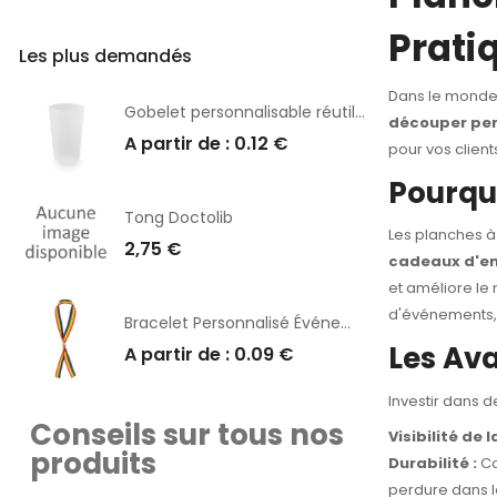
Prati
Les plus demandés
Dans le monde 
Gobelet personnalisable réutilisable Eco 300
découper per
A partir de : 0.12 €
pour vos client
Pourqu
Tong Doctolib
Les planches à
2,75 €
cadeaux d'en
et améliore le
d'événements, a
Bracelet Personnalisé Événementiel Jabisk
Les Ava
A partir de : 0.09 €
Investir dans 
Conseils sur tous nos
Visibilité de 
produits
Durabilité :
Co
perdure dans l