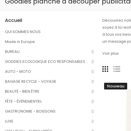
Goodies planche à découper publicita
Accueil
Découvrez notr
soyez à la rec
QUI SOMMES NOUS
à tous vos beso
un message po
Made in Europe
marque grâce 
BUREAU
Voir plus
GODDIES ECOLOGIQUE ECO RESPONSABLES
AUTO - MOTO
BAGAGE RECYCLE - VOYAGE
Nouveau
BEAUTÉ - BIEN ÊTRE
FÊTE - ÉVÉNEMENTIEL
GASTRONOMIE - BOISSONS
LUXE