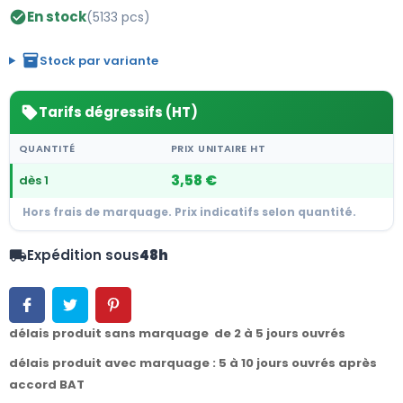
En stock
(5133 pcs)
check_circle
inventory_2
Stock par variante
Tarifs dégressifs (HT)
sell
QUANTITÉ
PRIX UNITAIRE HT
3,58 €
dès 1
Hors frais de marquage. Prix indicatifs selon quantité.
Expédition sous
48h
local_shipping
délais produit sans marquage de 2 à 5 jours ouvrés
délais produit avec marquage : 5 à 10 jours ouvrés après
accord BAT