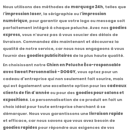
Nous utilisons des méthodes de
marquage 24h
, telles que
l'
impression laser
, la sérigraphie ou l'
impression
numérique
, pour garantir que votre logo ou message soit
parfaitement intégré à chaque peluche. Avec nos
goodies
express
, vous n’aurez pas à vous soucier des délais de
livraison. Commandez dès maintenant et découvrez la
qualité de notre service, car nous nous engageons à vous
fournir des
goodies publicitaires
de la plus haute qualité.
En choisissant notre
Chien en Peluche Éco-responsable
avec Sweat Personnalisé - DOGGY
, vous optez pour un
cadeau d'entreprise qui non seulement fait sourire, mais
qui est également une excellente option pour les
cadeaux
clients de fin d'année
ou pour des
goodies pour salons et
expositions
. La personnalisation de ce produit en fait un
choix idéal pour toute entreprise cherchant à se
démarquer. Nous vous garantissons une
livraison rapide
et efficace, car nous savons que vous avez besoin de
goodies rapides
pour répondre aux exigences de vos