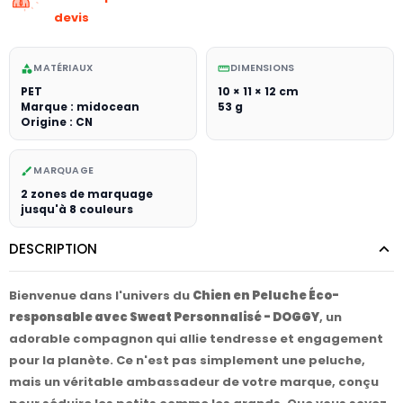
devis
MATÉRIAUX
DIMENSIONS
category
straighten
PET
10 × 11 × 12 cm
Marque : midocean
53 g
Origine : CN
MARQUAGE
brush
2 zones de marquage
jusqu'à 8 couleurs
DESCRIPTION
Bienvenue dans l'univers du
Chien en Peluche Éco-
responsable avec Sweat Personnalisé - DOGGY
, un
adorable compagnon qui allie tendresse et engagement
pour la planète. Ce n'est pas simplement une peluche,
mais un véritable ambassadeur de votre marque, conçu