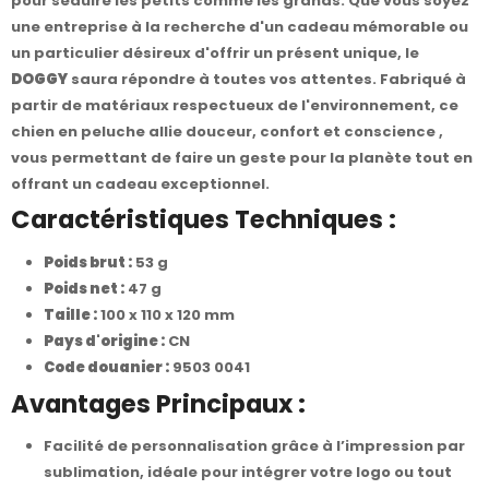
pour séduire les petits comme les grands. Que vous soyez
une entreprise à la recherche d'un cadeau mémorable ou
un particulier désireux d'offrir un présent unique, le
DOGGY
saura répondre à toutes vos attentes. Fabriqué à
partir de matériaux respectueux de l'environnement, ce
chien en peluche allie douceur, confort et conscience ,
vous permettant de faire un geste pour la planète tout en
offrant un cadeau exceptionnel.
Caractéristiques Techniques :
Poids brut :
53 g
Poids net :
47 g
Taille :
100 x 110 x 120 mm
Pays d'origine :
CN
Code douanier :
9503 0041
Avantages Principaux :
Facilité de personnalisation grâce à l’impression par
sublimation, idéale pour intégrer votre logo ou tout