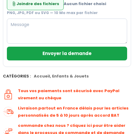
Joindre des fichiers
Aucun fichier choisi
attach_file
PNG, JPG, PDF ou SVG — 10 Mo max par fichier
Envoyer la demande
CATÉGORIES :
Accueil
,
Enfants & Jouets
Tous vos paiements sont sécurisé avec PayPal
virement ou chèque
Livraison partout en France délais pour les articles
personnalisés de 5 à 10 jours après accord BAT
commande chez nous ? cliquez ici pour être aider
dans le processus de commande et de demande