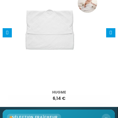
HUGME
6,14 €
SÉLECTION FRAÎCHEUR