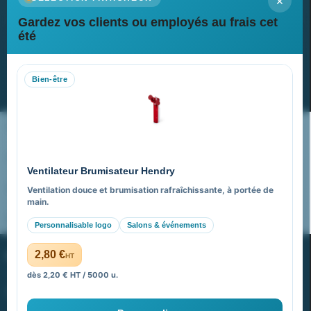
×
Gardez vos clients ou employés au frais cet
Newsletter
été
Recevez nos dernières nouvelles et nos offres spéciales
Bien-être
S’abonner
Nos expertises & accompagnement global
Pourquoi nous choisir ?
Ventilateur Brumisateur Hendry
FAQ sur Promenoch Goodies Pub France
Ventilation douce et brumisation rafraîchissante, à portée de
main.
Pourquoi ça a marché à 100% pour moi ?
Personnalisable logo
Salons & événements
PROMENOCH GOODIES
2,80 €
HT
dès 2,20 € HT / 5000 u.
Goodies Pubfrance est édité par Promenoch