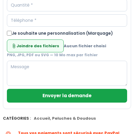
Je souhaite une personnalisation (Marquage)
Joindre des fichiers
Aucun fichier choisi
attach_file
PNG, JPG, PDF ou SVG — 10 Mo max par fichier
Envoyer la demande
CATÉGORIES :
Accueil
,
Peluches & Doudous
Tous vos paiements sont sécurisé avec PayPal