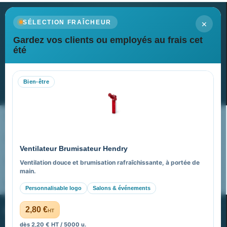
×
SÉLECTION FRAÎCHEUR
Gardez vos clients ou employés au frais cet
Newsletter
été
Recevez nos dernières nouvelles et nos offres spéciales
Bien-être
S’abonner
Nos expertises & accompagnement global
Pourquoi nous choisir ?
Ventilateur Brumisateur Hendry
FAQ sur Promenoch Goodies Pub France
Ventilation douce et brumisation rafraîchissante, à portée de
main.
Pourquoi ça a marché à 100% pour moi ?
Personnalisable logo
Salons & événements
PROMENOCH GOODIES
2,80 €
HT
dès 2,20 € HT / 5000 u.