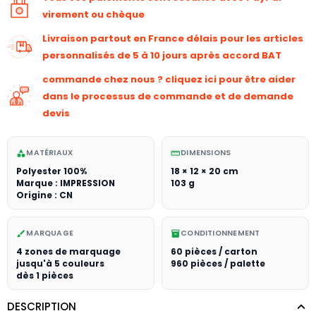
virement ou chèque
Livraison partout en France délais pour les articles
personnalisés de 5 à 10 jours après accord BAT
commande chez nous ? cliquez ici pour être aider
dans le processus de commande et de demande
devis
MATÉRIAUX
DIMENSIONS
category
straighten
Polyester 100%
18 × 12 × 20 cm
Marque : IMPRESSION
103 g
Origine : CN
MARQUAGE
CONDITIONNEMENT
brush
inventory_2
4 zones de marquage
60 pièces / carton
jusqu'à 5 couleurs
960 pièces / palette
dès 1 pièces
DESCRIPTION