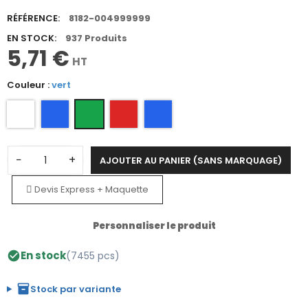
RÉFÉRENCE:
8182-004999999
EN STOCK:
937 Produits
5,71 €
HT
Couleur :
vert
−
+
AJOUTER AU PANIER (SANS MARQUAGE)
Devis Express + Maquette
Personnaliser le produit
En stock
(7455 pcs)
check_circle
inventory_2
Stock par variante