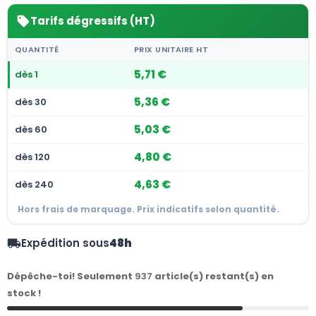
Tarifs dégressifs (HT)
sell
QUANTITÉ
PRIX UNITAIRE HT
5,71 €
dès 1
5,36 €
dès 30
5,03 €
dès 60
4,80 €
dès 120
4,63 €
dès 240
Hors frais de marquage. Prix indicatifs selon quantité.
Expédition sous
48h
local_shipping
Dépêche-toi! Seulement
937
article(s) restant(s) en
stock !