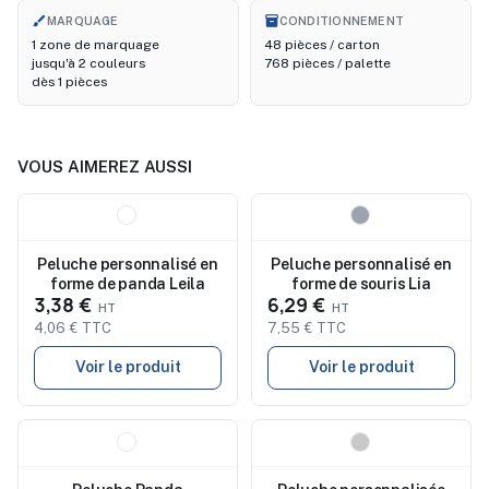
brush
inventory_2
MARQUAGE
CONDITIONNEMENT
1 zone de marquage
48 pièces / carton
jusqu'à 2 couleurs
768 pièces / palette
dès 1 pièces
VOUS AIMEREZ AUSSI
Nouveau
Nouveau
Peluche personnalisé en
Peluche personnalisé en
forme de panda Leila
forme de souris Lia
3,38 €
6,29 €
4,06 € TTC
7,55 € TTC
Voir le produit
Voir le produit
Nouveau
Nouveau