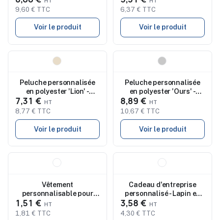
9,60 € TTC
6,37 € TTC
Voir le produit
Voir le produit
Nouveau
Nouveau
Peluche personnalisée
Peluche personnalisée
en polyester 'Lion' -
en polyester 'Ours' -
7,31 €
8,89 €
Serenity
Magnus
8,77 € TTC
10,67 € TTC
Voir le produit
Voir le produit
Nouveau
Nouveau
Vêtement
Cadeau d'entreprise
personnalisable pour
personnalisé - Lapin en
1,51 €
3,58 €
peluche Viviana
peluche BUNNY
1,81 € TTC
4,30 € TTC