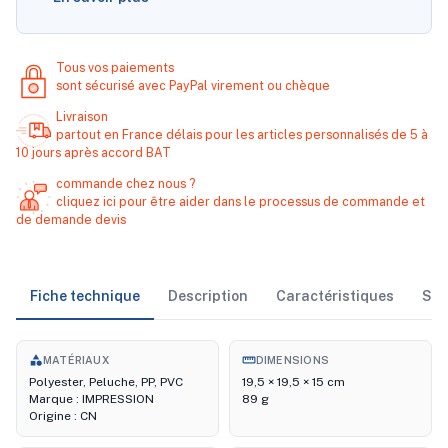
Tous vos paiements
sont sécurisé avec PayPal virement ou chèque
Livraison
partout en France délais pour les articles personnalisés de 5 à
10 jours après accord BAT
commande chez nous ?
cliquez ici pour être aider dans le processus de commande et
de demande devis
Fiche technique
Description
Caractéristiques
Sto
category
straighten
MATÉRIAUX
DIMENSIONS
Polyester, Peluche, PP, PVC
19,5 × 19,5 × 15 cm
Marque : IMPRESSION
89 g
Origine : CN