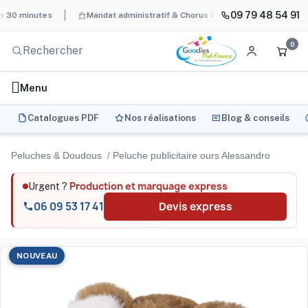
09 79 48 54 91
nutes
Mandat administratif & Chorus Pro
BAT systématique et
0
Menu
Catalogues PDF
Nos réalisations
Blog & conseils
Peluches & Doudous
Peluche publicitaire ours Alessandro
Production et marquage express
Urgent ?
06 09 53 17 41
Devis express
NOUVEAU