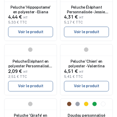
Peluche 'Hippopotame'
Peluche Éléphant
en polyester - Eliana
Personnalisée - Jessie,
4,44 €
4,31 €
Cadeau Idéal
5,33 € TTC
5,17 € TTC
Voir le produit
Voir le produit
Nouveau
Nouveau
Peluche Éléphant en
Peluche 'Chien' en
polyester Personnalisée -
polyester - Valentina
2,09 €
4,51 €
Madeline, Idée Cadeau
Unique
2,51 € TTC
5,41 € TTC
Voir le produit
Voir le produit
Nouveau
Nouveau
Peluche 'Girafe' en
Doudou personnalisé