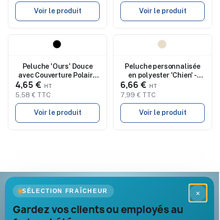
Voir le produit
Voir le produit
Nouveau
Nouveau
Peluche 'Ours' Douce
Peluche personnalisée
avec Couverture Polaire
en polyester 'Chien' -
4,65 €
6,66 €
Personnalisée Owen
Hailey
5,58 € TTC
7,99 € TTC
Voir le produit
Voir le produit
Goodies Pub France
SÉLECTION FRAÎCHEUR
×
Objets publicitaires · par Promenoch
Gardez vos clients ou employés au