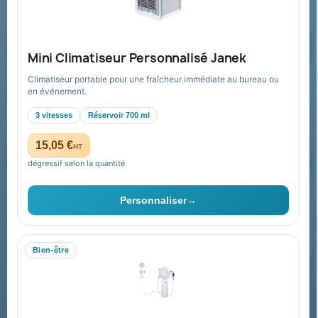
Formulaire de contact
Demander un devis
Mini Climatiseur Personnalisé Janek
Climatiseur portable pour une fraîcheur immédiate au bureau ou
Recevez nos offres spéciales
en événement.
3 vitesses
Réservoir 700 ml
15,05 €
HT
dégressif selon la quantité
Vous pouvez vous désinscrire à tout moment. Vous trouverez pour
cela nos informations de contact dans les conditions d'utilisation du
Personnaliser
→
site.
Bien-être
Collectivités & administrations
Devis, mandat administratif et facturation Chorus Pro
adaptés au secteur public.