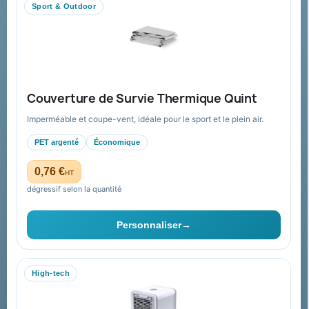
Sport & Outdoor
Aide & ressources
Guide : commande & devis
FAQ sur Promenoch Goodies Pub France
Couverture de Survie Thermique Quint
Conditions de retour
Imperméable et coupe-vent, idéale pour le sport et le plein air.
Paiement sécurisé
PET argenté
Économique
Plan du site
0,76 €
HT
dégressif selon la quantité
Contact & devis
Personnaliser
→
06 09 53 17 41
WhatsApp
High-tech
equipe@promenoch-goodies.com