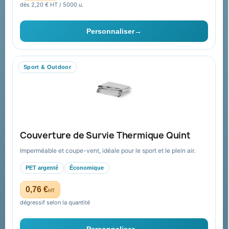
dès 2,20 € HT / 5000 u.
pour moi ?
Ils nous ont fait confiance
Personnaliser
→
Livraison
Nous contacter
Sport & Outdoor
Aide & ressources
Guide : commande & devis
FAQ sur Promenoch Goodies Pub France
Couverture de Survie Thermique Quint
Conditions de retour
Imperméable et coupe-vent, idéale pour le sport et le plein air.
Paiement sécurisé
PET argenté
Économique
Plan du site
0,76 €
HT
dégressif selon la quantité
Contact & devis
Personnaliser
→