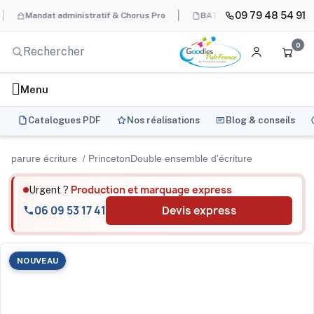
09 79 48 54 91
Mandat administratif & Chorus Pro
BAT systématique et gratuit avant
0
Menu
Catalogues PDF
Nos réalisations
Blog & conseils
parure écriture
PrincetonDouble ensemble d'écriture
Production et marquage express
Urgent ?
06 09 53 17 41
Devis express
NOUVEAU