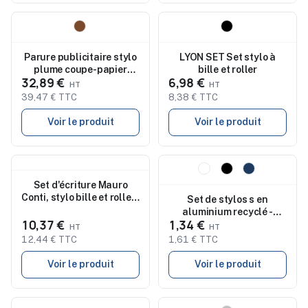
Nouveau
Nouveau
Parure publicitaire stylo
LYON SET Set stylo à
plume coupe-papier
bille et roller
32,89 €
6,98 €
Paulette
39,47 € TTC
8,38 € TTC
Voir le produit
Voir le produit
Nouveau
Nouveau
Set d'écriture Mauro
Conti, stylo bille et roller |
Set de stylos s en
Sarah
aluminium recyclé -
10,37 €
1,34 €
ORWELL
12,44 € TTC
1,61 € TTC
Voir le produit
Voir le produit