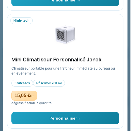
06 09 53 17 41
WhatsApp
High-tech
equipe@promenoch-goodies.com
Formulaire de contact
Demander un devis
Mini Climatiseur Personnalisé Janek
Climatiseur portable pour une fraîcheur immédiate au bureau ou
Recevez nos offres spéciales
en événement.
3 vitesses
Réservoir 700 ml
15,05 €
HT
dégressif selon la quantité
Vous pouvez vous désinscrire à tout moment. Vous trouverez pour
cela nos informations de contact dans les conditions d'utilisation du
Personnaliser
→
site.