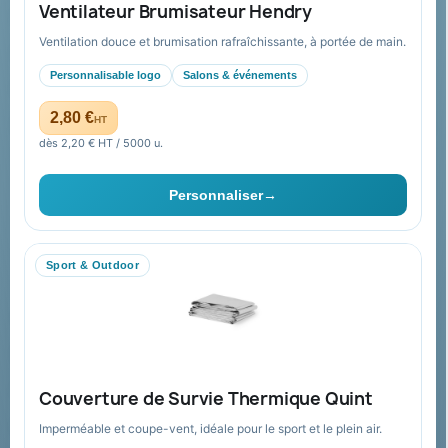
Ventilateur Brumisateur Hendry
Nouveautés
À propos
Ventilation douce et brumisation rafraîchissante, à portée de main.
Nos expertises &
Promotions
accompagnement global
Personnalisable logo
Salons & événements
Catalogue goodies
Pourquoi nous choisir ?
2,80 €
HT
Cadeaux de fin d’année
Pourquoi ça a marché à 100%
dès 2,20 € HT / 5000 u.
pour moi ?
Ils nous ont fait confiance
Personnaliser
→
Livraison
Nous contacter
Sport & Outdoor
Aide & ressources
Guide : commande & devis
FAQ sur Promenoch Goodies Pub France
Couverture de Survie Thermique Quint
Conditions de retour
Imperméable et coupe-vent, idéale pour le sport et le plein air.