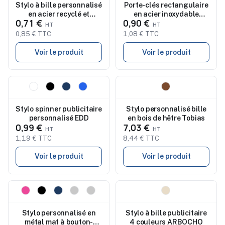
Stylo à bille personnalisé
Porte-clés rectangulaire
en acier recyclé et
en acier inoxydable
0,71 €
0,90 €
bambou KENT
recyclé Jax
0,85 € TTC
1,08 € TTC
Voir le produit
Voir le produit
Nouveau
Nouveau
Stylo spinner publicitaire
Stylo personnalisé bille
personnalisé EDD
en bois de hêtre Tobias
0,99 €
7,03 €
1,19 € TTC
8,44 € TTC
Voir le produit
Voir le produit
Nouveau
Nouveau
Stylo personnalisé en
Stylo à bille publicitaire
métal mat à bouton-
4 couleurs ARBOCHO