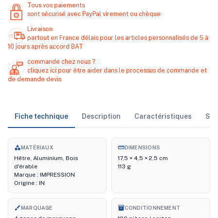
Tous vos paiements
sont sécurisé avec PayPal virement ou chèque
Livraison
partout en France délais pour les articles personnalisés de 5 à
10 jours après accord BAT
commande chez nous ?
cliquez ici pour être aider dans le processus de commande et
de demande devis
Fiche technique
Description
Caractéristiques
Sto
category
straighten
MATÉRIAUX
DIMENSIONS
Hêtre, Aluminium, Bois
17,5 × 4,5 × 2,5 cm
d'érable
113 g
Marque : IMPRESSION
Origine : IN
brush
inventory_2
MARQUAGE
CONDITIONNEMENT