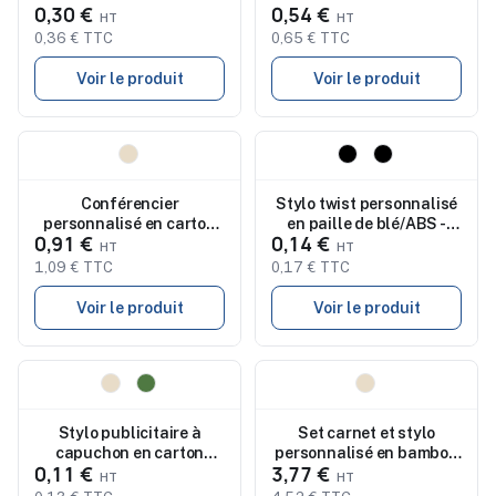
0,30 €
0,54 €
poussoir PROSA
0,36 € TTC
0,65 € TTC
Voir le produit
Voir le produit
Nouveau
Nouveau
Conférencier
Stylo twist personnalisé
personnalisé en carton
en paille de blé/ABS -
0,91 €
0,14 €
recyclé avec stylo
MAIPEN
YASPER
1,09 € TTC
0,17 € TTC
Voir le produit
Voir le produit
Nouveau
Nouveau
Stylo publicitaire à
Set carnet et stylo
capuchon en carton
personnalisé en bambou
0,11 €
3,77 €
recyclé LIANDE
GALA