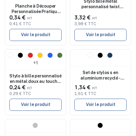
Stylo bille métal
Planche à Découper
personnalisé twist
Personnalisée Pratique
OREGON
0,34 €
3,32 €
pas cher - Janet
0,41 € TTC
3,98 € TTC
Voir le produit
Voir le produit
Nouveau
Nouveau
+1
Set de stylos s en
Stylo à bille personnalisé
aluminium recyclé -
en métal doux au toucher
ORWELL
0,24 €
1,34 €
NORFOLK
0,29 € TTC
1,61 € TTC
Voir le produit
Voir le produit
Nouveau
Nouveau