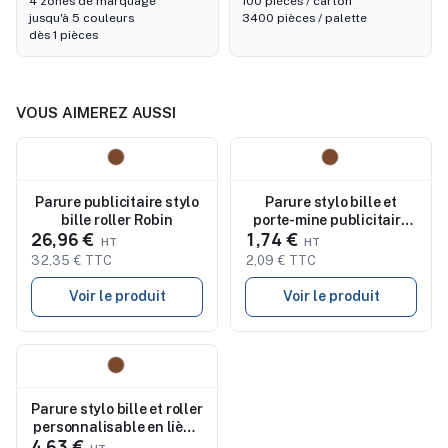
4 zones de marquage
100 pièces / carton
jusqu'à 5 couleurs
3400 pièces / palette
dès 1 pièces
VOUS AIMEREZ AUSSI
Nouveau
Nouveau
Parure publicitaire stylo
Parure stylo bille et
bille roller Robin
porte-mine publicitaire
26,96 €
1,74 €
en bambou Darlene
32,35 € TTC
2,09 € TTC
Voir le produit
Voir le produit
Nouveau
Parure stylo bille et roller
personnalisable en liège
4,63 €
Elmer