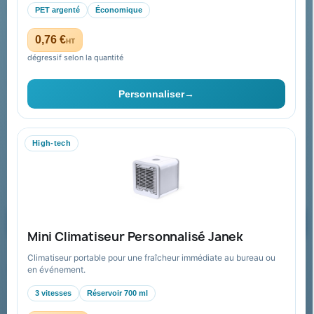
Paiement sécurisé
PET argenté
Économique
Plan du site
0,76 €
HT
dégressif selon la quantité
Contact & devis
Personnaliser
→
06 09 53 17 41
WhatsApp
High-tech
equipe@promenoch-goodies.com
Formulaire de contact
Demander un devis
Mini Climatiseur Personnalisé Janek
Climatiseur portable pour une fraîcheur immédiate au bureau ou
Recevez nos offres spéciales
en événement.
3 vitesses
Réservoir 700 ml