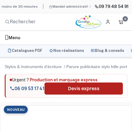
09 79 48 54 91
ns de 30 minutes
Mandat administratif & Chorus Pro
BAT syst
0
Menu
Catalogues PDF
Nos réalisations
Blog & conseils
Stylos & Instruments d'écriture
Parure publicitaire stylo bille porte
Production et marquage express
Urgent ?
06 09 53 17 41
Devis express
NOUVEAU