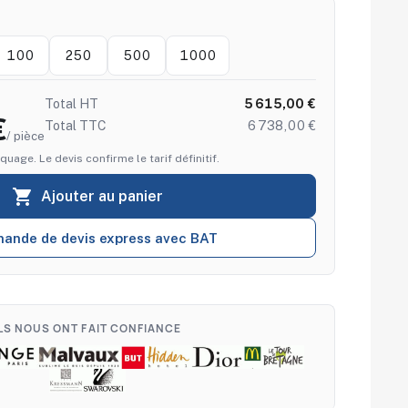
100
250
500
1000
Total HT
5 615,00 €
€
Total TTC
6 738,00 €
/ pièce
quage. Le devis confirme le tarif définitif.

Ajouter au panier
ande de devis express avec BAT
ILS NOUS ONT FAIT CONFIANCE