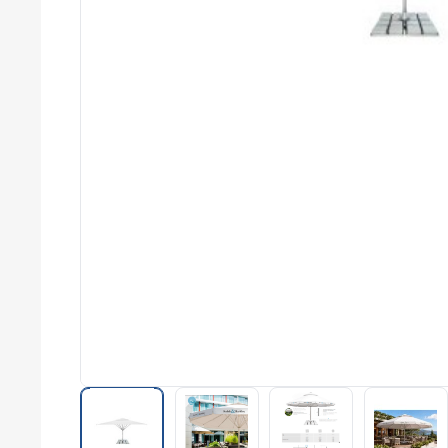
commerce
Salons
professionnels
Séminaires
Team building
Portes ouvertes
Cadeaux d'entreprise
Fin d'année
Rentrée
Cérémonies
Récompenses
Été et plage
Campagnes RSE
Voyages d'affaires
Animations
commerciales