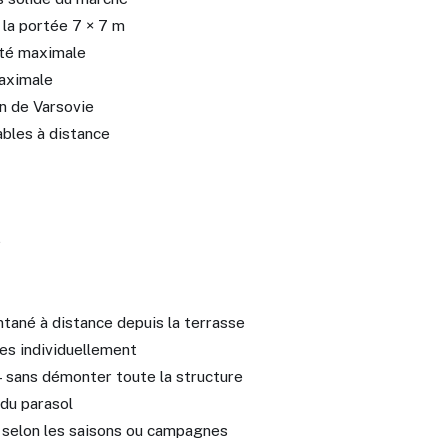
 la portée 7 × 7 m
lité maximale
maximale
on de Varsovie
ables à distance
é
tané à distance depuis la terrasse
es individuellement
 sans démonter toute la structure
 du parasol
 selon les saisons ou campagnes