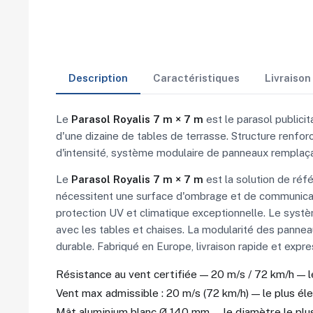
Description
Caractéristiques
Livraiso
Le
Parasol Royalis 7 m × 7 m
est le parasol publici
d'une dizaine de tables de terrasse. Structure renfo
d'intensité, système modulaire de panneaux remplaçab
Le
Parasol Royalis 7 m × 7 m
est la solution de réf
nécessitent une surface d'ombrage et de communicati
protection UV et climatique exceptionnelle. Le systè
avec les tables et chaises. La modularité des panneau
durable. Fabriqué en Europe, livraison rapide et expr
Résistance au vent certifiée — 20 m/s / 72 km/h — 
Vent max admissible : 20 m/s (72 km/h) — le plus é
Mât aluminium blanc Ø 140 mm — le diamètre le plu