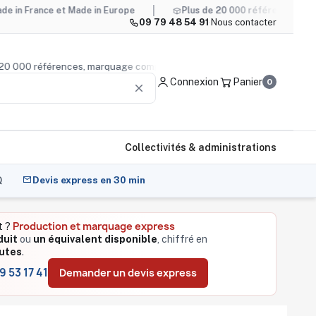
nce et Made in Europe
Plus de 20 000 références, marquage c
09 79 48 54 91
·
Nous contacter
us de 20 000 références, marquage compris
Conseil produi
Connexion
Panier
0
clear
Collectivités & administrations
Q
Devis express en 30 min
Production et marquage express
t ?
duit
ou
un équivalent disponible
, chiffré en
utes
.
9 53 17 41
Demander un devis express