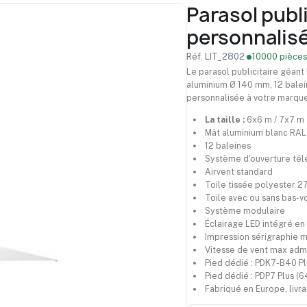
Parasol publi
personnalis
Réf. LIT_2802
·
10000 pièces
Le parasol publicitaire géant 
aluminium Ø 140 mm, 12 balei
personnalisée à votre marque
La taille :
6x6 m / 7x7 m
Mât aluminium blanc RA
12 baleines
Système d'ouverture tél
Airvent standard
Toile tissée polyester 2
Toile avec ou sans bas-v
Système modulaire
Éclairage LED intégré en
Impression sérigraphie m
Vitesse de vent max admi
Pied dédié : PDK7-B40 P
Pied dédié : PDP7 Plus (
Fabriqué en Europe, livr