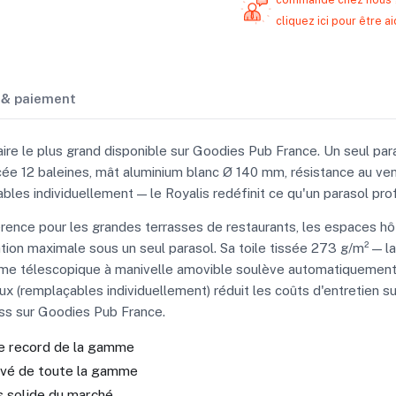
cliquez ici pour être
n & paiement
taire le plus grand disponible sur Goodies Pub France. Un seul pa
rcée 12 baleines, mât aluminium blanc Ø 140 mm, résistance au ven
les individuellement — le Royalis redéfinit ce qu'un parasol pr
érence pour les grandes terrasses de restaurants, les espaces hô
on maximale sous un seul parasol. Sa toile tissée 273 g/m² — l
me télescopique à manivelle amovible soulève automatiquement la t
x (remplaçables individuellement) réduit les coûts d'entretien su
ess sur Goodies Pub France.
le record de la gamme
levé de toute la gamme
s solide du marché