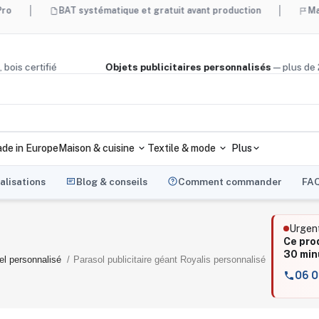
BAT systématique et gratuit avant production
Made in Fra
liège, bois certifié
Objets publicitaires personnalisés
— pl
de in Europe
Maison & cuisine
Textile & mode
Plus
alisations
Blog & conseils
Comment commander
FA
Urgen
Ce pro
30 min
el personnalisé
Parasol publicitaire géant Royalis personnalisé
06 0