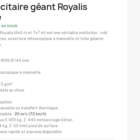
citaire géant Royalis
é
 en stock
Royalis (6x6 m et 7x7 m) est une véritable institution : mât
nes, ouverture télescopique à manivelle et toile géante
.
L 9016 Ø 140 mm
escopique à manivelle
73 g/m²
olets au choix
 option
anuelle ou transfert thermique
ssible :
20 m/s (72 km/h)
lus (1 000 kg, Z: 445 mm)ancrage béton
64 kg, Z: 50 mm) pied de surface
aison rapide et express disponible