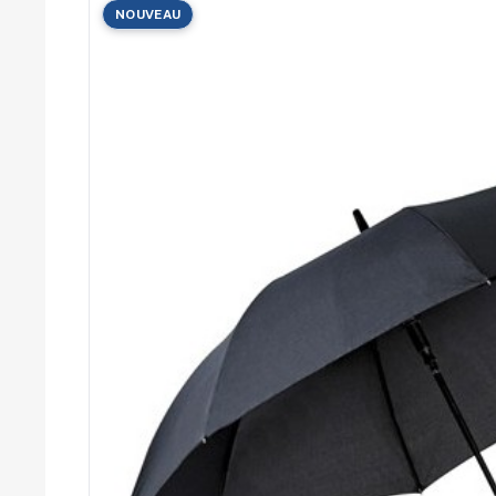
Cérémonies
NOUVEAU
Récompenses
Été et plage
Campagnes RSE
Voyages d'affaires
Animations
commerciales
Entreprises
Collectivités
Administrations
Écoles
Associations
Comités d'entreprise
Agences
événementielles
Hôtellerie
Restauration
Domaines viticoles
Maisons de luxe
Marchés publics
Chambres de