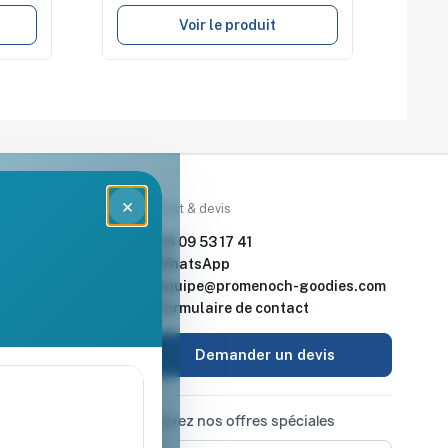
Voir le produit
×
rces
Contact & devis
nde & devis
06 09 53 17 41
enoch Goodies
WhatsApp
equipe@promenoch-goodies.com
 retour
Formulaire de contact
urisé
Demander un devis
Recevez nos offres spéciales