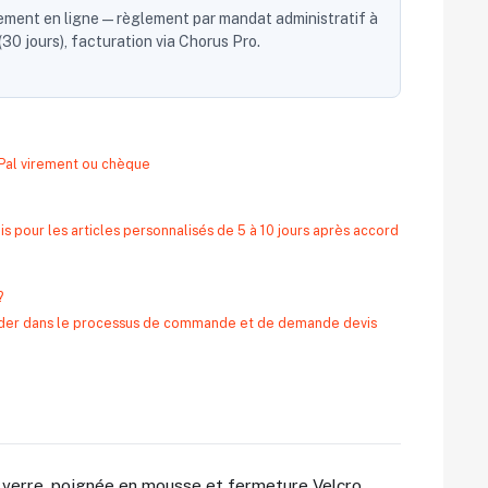
ent en ligne — règlement par mandat administratif à
30 jours), facturation via Chorus Pro.
yPal virement ou chèque
s pour les articles personnalisés de 5 à 10 jours après accord
?
 aider dans le processus de commande et de demande devis
e verre, poignée en mousse et fermeture Velcro.