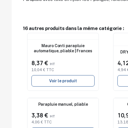
16 autres produits dans la même catégorie :
Nouveau
Nouv
Mauro Conti parapluie
automatique, pliable | Frances
DRY
8,37 €
4,1
10,04 € TTC
4,94 
Voir le produit
Nouveau
Parapluie manuel, pliable
Nouv
3,38 €
10,
4,06 € TTC
13,18