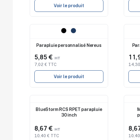
Voir le produit
Nouveau
Nouv
Parapluie personnalisé Nereus
Par
5,85 €
11,
7,02 € TTC
14,30
Voir le produit
Nouveau
Nouv
BlueStorm RCS RPET parapluie
M
30 inch
p
8,67 €
8,6
10,40 € TTC
10,40