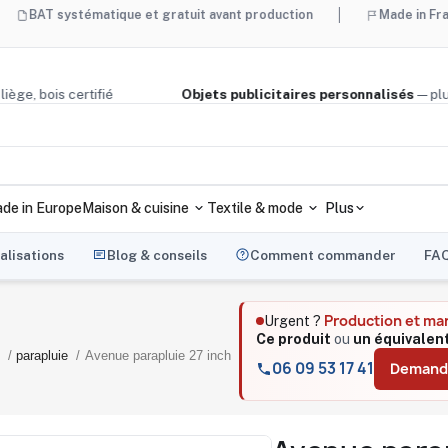
ystématique et gratuit avant production
Made in France et Ma
yclé, liège, bois certifié
Objets publicitaires personnalisé
de in Europe
Maison & cuisine
Textile & mode
Plus
alisations
Blog & conseils
Comment commander
FA
Production et ma
Urgent ?
Ce produit
ou
un équivalent
e
parapluie
Avenue parapluie 27 inch
06 09 53 17 41
Demande