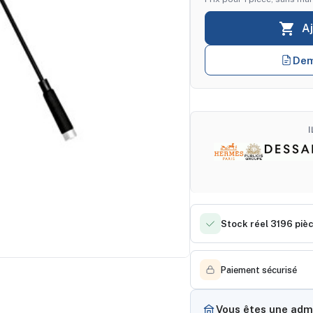

A
Dem
Stock réel 3196 piè
Paiement sécurisé
Vous êtes une admi