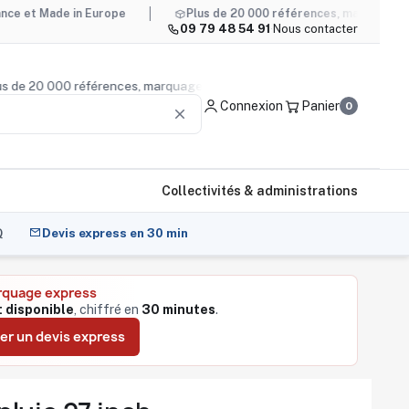
de in Europe
Plus de 20 000 références, marquage compris
09 79 48 54 91
·
Nous contacter
s
— plus de 20 000 références, marquage compris
Conseil p
Connexion
Panier
0
clear
Collectivités & administrations
Q
Devis express en 30 min
rquage express
 disponible
, chiffré en
30 minutes
.
r un devis express