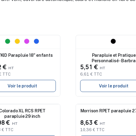
eau
Nouveau
KID Parapluie 18" enfants
Parapluie et Pratique
Personnalisé - Barbra
2 €
5,51 €
€ TTC
6,61 € TTC
Voir le produit
Voir le produit
eau
Colorado XL RCS RPET
Morrison RPET parapluie 2
Nouveau
parapluie 29 inch
98 €
8,63 €
 € TTC
10,36 € TTC