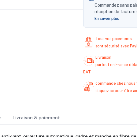
Commandez sans paiem
réception de facture (
En savoir plus
Tous vos paiements
sont sécurisé avec Pa
Livraison
partout en France délai
BAT
commande chez nous 
cliquez ici pour être
e
Livraison & paiement
n anti-vent, ouverture automatique, cadre et manche en fibre d