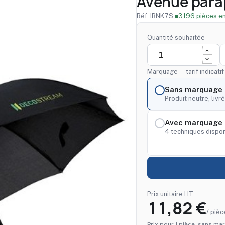
Avenue parap
Réf. IBNK7S
·
3196 pièces en
Quantité souhaitée
Marquage — tarif indicati
Sans marquage
Produit neutre, livré
Avec marquage 
4 techniques dispon
Prix unitaire HT
11,82 €
/ pièc
Prix pour 1 pièce, sans mar