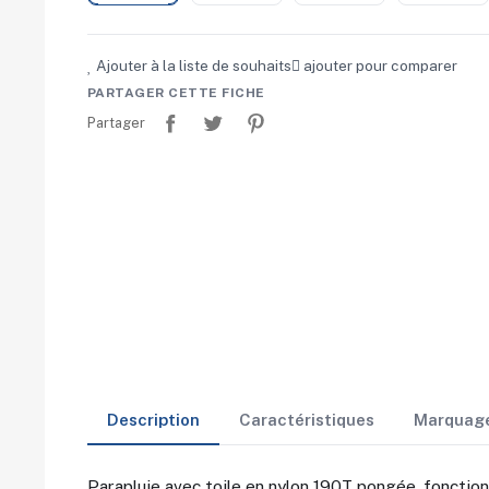
Ajouter à la liste de souhaits
ajouter pour comparer
PARTAGER CETTE FICHE
Partager
Tweet
Pinterest
Partager
Description
Caractéristiques
Marquag
Parapluie avec toile en nylon 190T pongée, fonctio