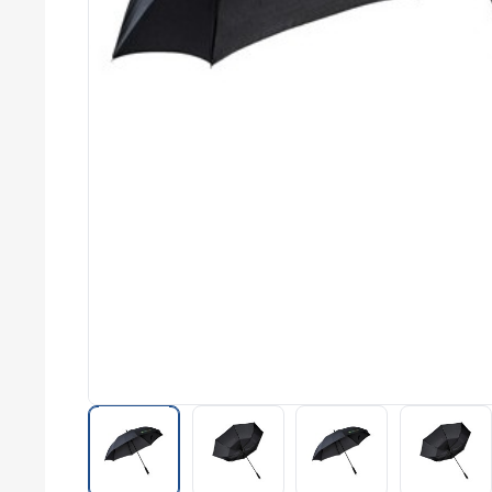
commerce
Salons
professionnels
Séminaires
Team building
Portes ouvertes
Cadeaux d'entreprise
Fin d'année
Rentrée
Cérémonies
Récompenses
Été et plage
Campagnes RSE
Voyages d'affaires
Animations
commerciales