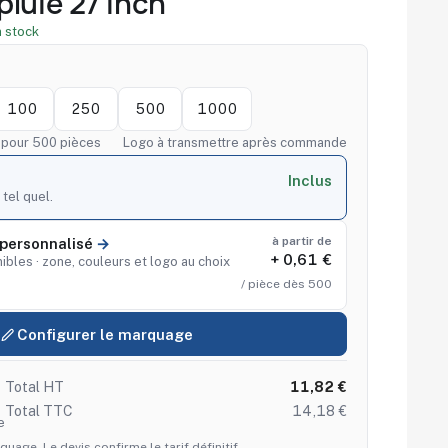
luie 27 inch
 stock
100
250
500
1000
f pour 500 pièces
Logo à transmettre après commande
Inclus
 tel quel.
à partir de
personnalisé
+ 0,61 €
ibles · zone, couleurs et logo au choix
/ pièce dès 500
Configurer le marquage
Total HT
11,82 €
Total TTC
14,18 €
e
quage. Le devis confirme le tarif définitif.